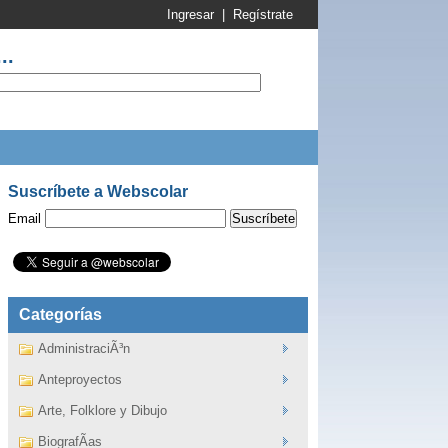
Ingresar
|
Regístrate
..
Suscríbete a Webscolar
Email
Categorías
AdministraciÃ³n
Anteproyectos
Arte, Folklore y Dibujo
BiografÃ­as