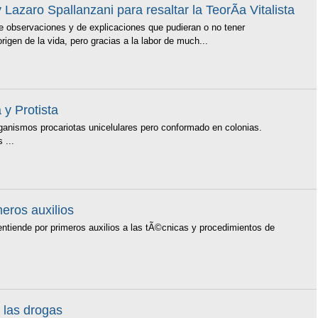
azaro Spallanzani para resaltar la TeorÃ­a Vitalista
e observaciones y de explicaciones que pudieran o no tener
igen de la vida, pero gracias a la labor de much...
 y Protista
ismos procariotas unicelulares pero conformado en colonias.
 ...
eros auxilios
 entiende por primeros auxilios a las tÃ©cnicas y procedimientos de
 las drogas