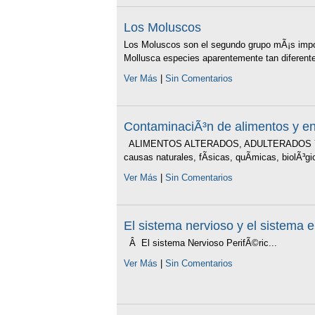
Los Moluscos
Los Moluscos son el segundo grupo mÃ¡s impor
Mollusca especies aparentemente tan diferente
Ver Más
|
Sin Comentarios
ContaminaciÃ³n de alimentos y e
ALIMENTOS ALTERADOS, ADULTERADOS Y CON
causas naturales, fÃ­sicas, quÃ­micas, biolÃ³gic
Ver Más
|
Sin Comentarios
El sistema nervioso y el sistema 
Â El sistema Nervioso PerifÃ©ric...
Ver Más
|
Sin Comentarios