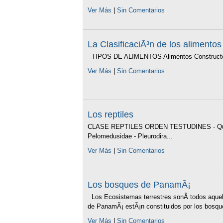
Ver Más
|
Sin Comentarios
La ClasificaciÃ³n de los alimento
TIPOS DE ALIMENTOS Alimentos Constructore
Ver Más
|
Sin Comentarios
Los reptiles
CLASE REPTILES ORDEN TESTUDINES - Queloni
Pelomedusidae - Pleurodira...
Ver Más
|
Sin Comentarios
Los bosques de PanamÃ¡
Los Ecosistemas terrestres sonÂ todos aquell
de PanamÃ¡ estÃ¡n constituidos por los bosques
Ver Más
|
Sin Comentarios