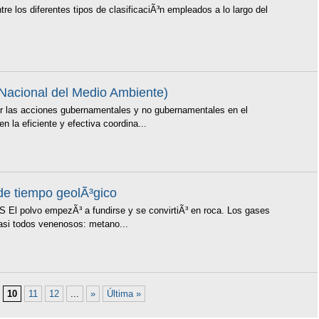
 los diferentes tipos de clasificaciÃ³n empleados a lo largo del
Nacional del Medio Ambiente)
ir las acciones gubernamentales y no gubernamentales en el
n la eficiente y efectiva coordina...
de tiempo geolÃ³gico
olvo empezÃ³ a fundirse y se convirtiÃ³ en roca. Los gases
asi todos venenosos: metano...
10
11
12
...
»
Última »