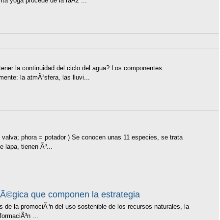
ita yoga procede de la raÃ­z ...
ener la continuidad del ciclo del agua? Los componentes
nte: la atmÃ³sfera, las lluvi...
alva; phora = potador ) Se conocen unas 11 especies, se trata
lapa, tienen Ã³...
atÃ©gica que componen la estrategia
 de la promociÃ³n del uso sostenible de los recursos naturales, la
formaciÃ³n ...