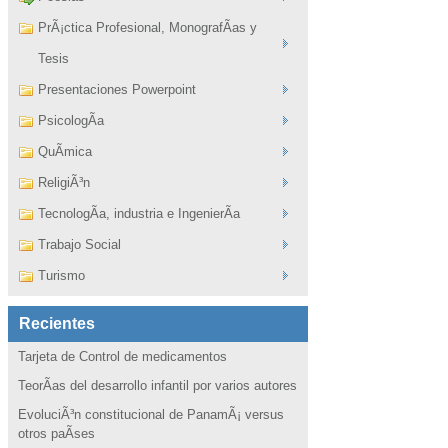
PrÃ¡ctica Profesional, MonografÃ­as y
Tesis
Presentaciones Powerpoint
PsicologÃ­a
QuÃ­mica
ReligiÃ³n
TecnologÃ­a, industria e IngenierÃ­a
Trabajo Social
Turismo
Recientes
Tarjeta de Control de medicamentos
TeorÃ­as del desarrollo infantil por varios autores
EvoluciÃ³n constitucional de PanamÃ¡ versus
otros paÃ­ses