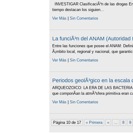
INVESTIGAR ClasificaciÃ³n de las drogas Entre
tiempo destacan los siguien...
Ver Más
|
Sin Comentarios
La funciÃ³n del ANAM (Autoridad 
Entre las funciones que posee el ANAM: Defin
Ã¡mbito local, regional y nacional, que garantice
Ver Más
|
Sin Comentarios
Periodos geolÃ³gico en la escala 
ARQUEOZOICO: LA ERA DE LAS BACTERIAS El p
que componÃ­an la atmÃ³sfera primitiva eran c
Ver Más
|
Sin Comentarios
Página 10 de 17
« Primera
«
...
8
9