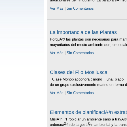
tradicionales del hinduismo. La palabra sÃ¡nscr
Ver Más
|
Sin Comentarios
La importancia de las Plantas
PorquÃ© las plantas son necesarias para mant
mayoritarios del medio ambiente son, esencialme
Ver Más
|
Sin Comentarios
Clases del Filo Mosllusca
Clase Monoplacophora ( mono = una; placo = v
de un grupo exclusivamente marino en forma de 
Ver Más
|
Sin Comentarios
Elementos de planificaciÃ³n estr
MisiÃ³n: "Propiciar un ambiente sano a travÃ©s
ordenaciÃ³n de la gestiÃ³n ambiental y la trans