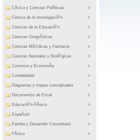
CÃ­vica y Ciencias PolÃ­ticas
Ciencia de la InvestigaciÃ³n
Ciencias de la EducaciÃ³n
Ciencias GeogrÃ¡ficas
Ciencias MÃ©dicas y Farmacia
Ciencias Naturales y BiolÃ³gicas
Comercio y EconomÃ­a
Contabilidad
Diagramas y mapas conceptuales
Documentos de Excel
EducaciÃ³n FÃ­sica
EspaÃ±ol
Familia y Desarrollo Comunitario
FÃ­sica