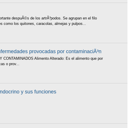
tante despuÃ©s de los artrÃ³podos. Se agrupan en el filo
s como los quitones, caracolas, almejas y pulpos...
nfermedades provocadas por contaminaciÃ³n
TAMINADOS Alimento Alterado: Es el alimento que por
as o prov...
endocrino y sus funciones