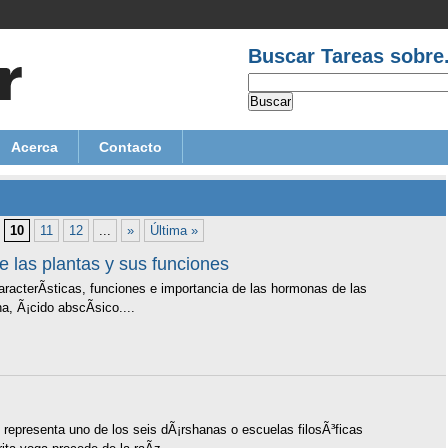
Buscar Tareas sobre.
Acerca
Contacto
10
11
12
...
»
Última »
 las plantas y sus funciones
racterÃ­sticas, funciones e importancia de las hormonas de las
a, Ã¡cido abscÃ­sico....
representa uno de los seis dÃ¡rshanas o escuelas filosÃ³ficas