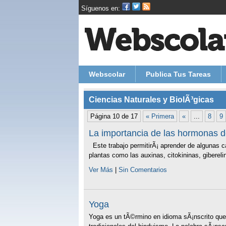
Síguenos en:
Webscolar
Publica Tus Tareas
Ciencias Naturales y BiolÃ³gicas
Página 10 de 17
« Primera
«
...
8
9
La importancia de las hormonas de
Este trabajo permitirÃ¡ aprender de algunas ca
plantas como las auxinas, citokininas, giberelin
Ver Más
|
Sin Comentarios
Yoga
Yoga es un tÃ©rmino en idioma sÃ¡nscrito que 