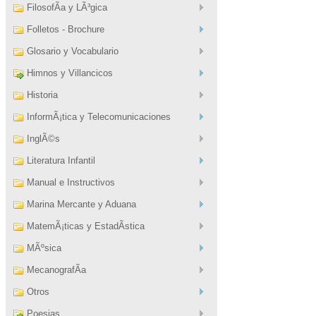
FilosofÃ­a y LÃ³gica
Folletos - Brochure
Glosario y Vocabulario
Himnos y Villancicos
Historia
InformÃ¡tica y Telecomunicaciones
InglÃ©s
Literatura Infantil
Manual e Instructivos
Marina Mercante y Aduana
MatemÃ¡ticas y EstadÃ­stica
MÃºsica
MecanografÃ­a
Otros
Poesias