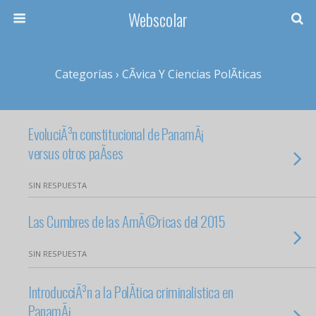
Webscolar
Categorías ›
CÃ­vica Y Ciencias PolÃ­ticas
EvoluciÃ³n constitucional de PanamÃ¡
versus otros paÃ­ses
SIN RESPUESTA
Las Cumbres de las AmÃ©ricas del 2015
SIN RESPUESTA
IntroducciÃ³n a la PolÃ­tica criminalistica en
PanamÃ¡