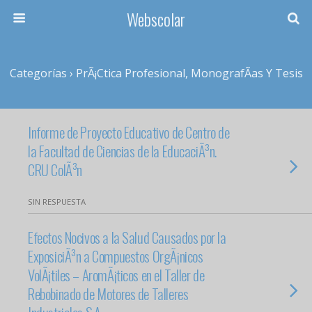
Webscolar
Categorías ›
PrÃ¡ctica Profesional, MonografÃ­as Y Tesis
Informe de Proyecto Educativo de Centro de
la Facultad de Ciencias de la EducaciÃ³n.
CRU ColÃ³n
SIN RESPUESTA
Efectos Nocivos a la Salud Causados por la
ExposiciÃ³n a Compuestos OrgÃ¡nicos
VolÃ¡tiles – AromÃ¡ticos en el Taller de
Rebobinado de Motores de Talleres