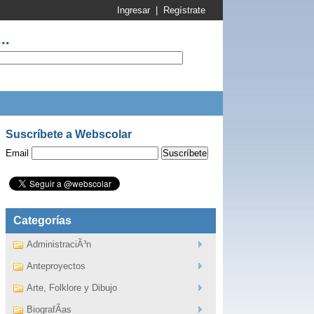
Ingresar
|
Regístrate
..
Suscríbete a Webscolar
Email
Categorías
AdministraciÃ³n
Anteproyectos
Arte, Folklore y Dibujo
BiografÃ­as