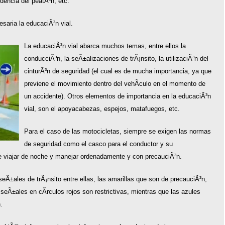
udencia del peatÃ³n, etc.
saria la educaciÃ³n vial.
La educaciÃ³n vial abarca muchos temas, entre ellos la
conducciÃ³n, la seÃ±alizaciones de trÃ¡nsito, la utilizaciÃ³n del
cinturÃ³n de seguridad (el cual es de mucha importancia, ya que
previene el movimiento dentro del vehÃ­culo en el momento de
un accidente). Otros elementos de importancia en la educaciÃ³n
vial, son el apoyacabezas, espejos, matafuegos, etc.
Para el caso de las motocicletas, siempre se exigen las normas
de seguridad como el casco para el conductor y su
e viajar de noche y manejar ordenadamente y con precauciÃ³n.
eÃ±ales de trÃ¡nsito entre ellas, las amarillas que son de precauciÃ³n,
 seÃ±ales en cÃ­rculos rojos son restrictivas, mientras que las azules
.