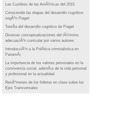
Las Cumbres de las AmÃ©ricas del 2015
Conociendo las etapas del desarrollo cognitivo
segÃºn Piaget
TeorÃ­a del desarrollo cognitivo de Piaget
Diversas conceptualizaciones del tÃ©rmino
adecuaciÃ³n curricular por varios autores
IntroducciÃ³n a la PolÃ­tica criminalistica en
PanamÃ¡
La importancia de los valores personales en la
convivencia social, ademÃ¡s de la vida personal
y profesional en la actualidad
ResÃºmenes de los folletos en clase sobre los
Ejes Transversales