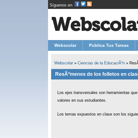
Síguenos en:
Webscolar
Publica Tus Tareas
Webscolar
»
Ciencias de la EducaciÃ³n
»
ResÃ
ResÃºmenes de los folletos en clas
Los ejes transversales son herramientas que 
valores en sus estudiantes.
Los temas expuestos en clase son los siguie