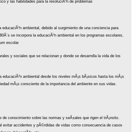
ico y las habilidades para la resoluciÃ³n de problemas
a educaciÃ³n ambiental, debido al surgimiento de una conciencia para
s 80Â´s se incorpora la educaciÃ³n ambiental en los programas escolares,
lum escolar.
rales y sociales que se relacionan y donde se desarrolla la vida de los
 la educaciÃ³n ambiental desde los niveles mÃ¡s bÃ¡sicos hasta los mÃ¡s
edad mÃ¡s consciente de la importancia del ambiente en sus vidas.
e de conocimiento sobre las normas y seÃ±ales que rigen el trÃ¡nsito.
pal evitar accidentes y pÃ©rdidas de vidas como consecuencia de casos