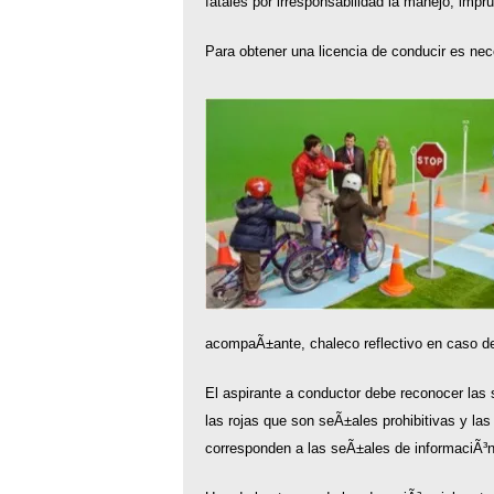
fatales por irresponsabilidad la manejo, impr
Para obtener una licencia de conducir es nece
acompaÃ±ante, chaleco reflectivo en caso d
El aspirante a conductor debe reconocer las s
las rojas que son seÃ±ales prohibitivas y las
corresponden a las seÃ±ales de informaciÃ³n