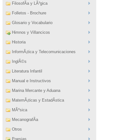
FilosofÃ­a y LÃ³gica
Folletos - Brochure
Glosario y Vocabulario
Himnos y Villancicos
Historia
InformÃ¡tica y Telecomunicaciones
InglÃ©s
Literatura Infantil
Manual e Instructivos
Marina Mercante y Aduana
MatemÃ¡ticas y EstadÃ­stica
MÃºsica
MecanografÃ­a
Otros
Poesias