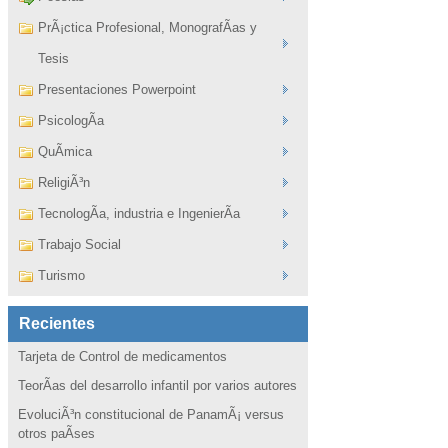
PrÃ¡ctica Profesional, MonografÃ­as y
Tesis
Presentaciones Powerpoint
PsicologÃ­a
QuÃ­mica
ReligiÃ³n
TecnologÃ­a, industria e IngenierÃ­a
Trabajo Social
Turismo
Recientes
Tarjeta de Control de medicamentos
TeorÃ­as del desarrollo infantil por varios autores
EvoluciÃ³n constitucional de PanamÃ¡ versus
otros paÃ­ses