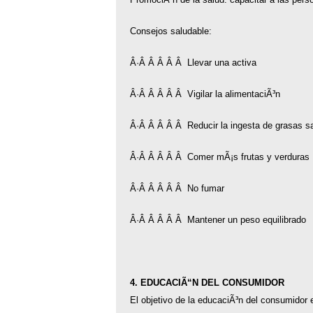
Consejos saludable:
Â·Â Â Â Â Â Llevar una activa
Â·Â Â Â Â Â Vigilar la alimentaciÃ³n
Â·Â Â Â Â Â Reducir la ingesta de grasas s
Â·Â Â Â Â Â Comer mÃ¡s frutas y verduras
Â·Â Â Â Â Â No fumar
Â·Â Â Â Â Â Mantener un peso equilibrado
4. EDUCACIÃ“N DEL CONSUMIDOR
El objetivo de la educaciÃ³n del consumidor e