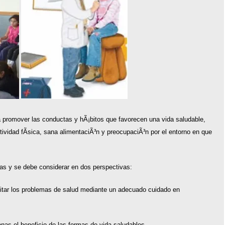
 promover las conductas y hÃ¡bitos que favorecen una vida saludable,
ctividad fÃ­sica, sana alimentaciÃ³n y preocupaciÃ³n por el entorno en que
nas y se debe considerar en dos perspectivas:
itar los problemas de salud mediante un adecuado cuidado en
nas el beneficio de las formas de vida saludables.