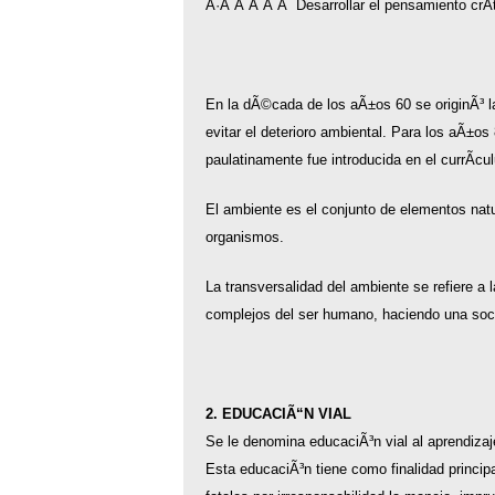
Â·Â Â Â Â Â Desarrollar el pensamiento crÃ­t
En la dÃ©cada de los aÃ±os 60 se originÃ³ l
evitar el deterioro ambiental. Para los aÃ±o
paulatinamente fue introducida en el currÃ­cu
El ambiente es el conjunto de elementos natu
organismos.
La transversalidad del ambiente se refiere a
complejos del ser humano, haciendo una soci
2. EDUCACIÃ“N VIAL
Se le denomina educaciÃ³n vial al aprendizaj
Esta educaciÃ³n tiene como finalidad princi