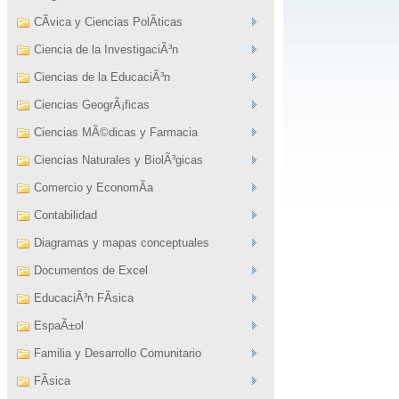
CÃ­vica y Ciencias PolÃ­ticas
Ciencia de la InvestigaciÃ³n
Ciencias de la EducaciÃ³n
Ciencias GeogrÃ¡ficas
Ciencias MÃ©dicas y Farmacia
Ciencias Naturales y BiolÃ³gicas
Comercio y EconomÃ­a
Contabilidad
Diagramas y mapas conceptuales
Documentos de Excel
EducaciÃ³n FÃ­sica
EspaÃ±ol
Familia y Desarrollo Comunitario
FÃ­sica