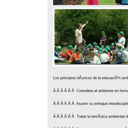
Los principios bÃ¡sicos de la educaciÃ³n amb
Â·Â Â Â Â Â Considera al ambiente en forma
Â·Â Â Â Â Â Asumir su enfoque interdisciplin
Â·Â Â Â Â Â Tratar la temÃ¡tica ambiental d