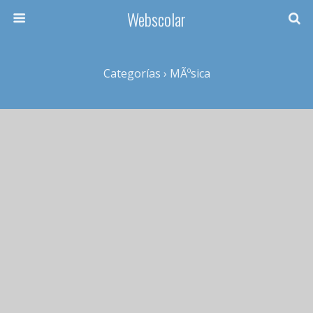
Webscolar
Categorías ›
MÃºsica