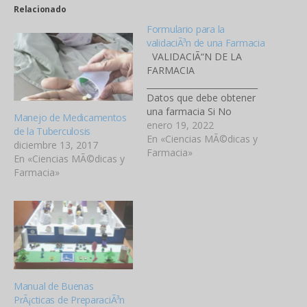
Relacionado
Formulario para la
validaciÃ³n de una Farmacia
VALIDACIÃ“N DE LA
FARMACIA
___________________________
Datos que debe obtener
una farmacia Si No
Manejo de Medicamentos
Nombre de la Farmacia
enero 19, 2022
de la Tuberculosis
Horario de AtenciÃ³n
En «Ciencias MÃ©dicas y
diciembre 13, 2017
Nombre del agente
Farmacia»
En «Ciencias MÃ©dicas y
farmacÃ©utico DirecciÃ³n
Farmacia»
exacta de la farmacia
NÃºmero de Registro
Sanitario NÃºmero de
cÃ©dula Documentos en
el mostrador (afiches)
Ãrea de ingreso del
paciente: Si No Tiene…
Manual de Buenas
PrÃ¡cticas de PreparaciÃ³n