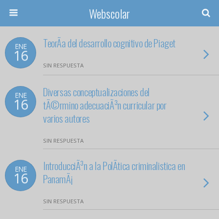
Webscolar
TeorÃ­a del desarrollo cognitivo de Piaget
ENE
16
SIN RESPUESTA
Diversas conceptualizaciones del
ENE
16
tÃ©rmino adecuaciÃ³n curricular por
varios autores
SIN RESPUESTA
IntroducciÃ³n a la PolÃ­tica criminalistica en
ENE
16
PanamÃ¡
SIN RESPUESTA