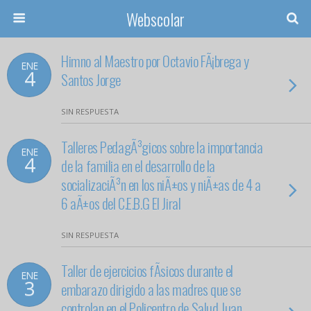
Webscolar
Himno al Maestro por Octavio FÃ¡brega y
ENE
4
Santos Jorge
SIN RESPUESTA
Talleres PedagÃ³gicos sobre la importancia
ENE
4
de la familia en el desarrollo de la
socializaciÃ³n en los niÃ±os y niÃ±as de 4 a
6 aÃ±os del C.E.B.G El Jiral
SIN RESPUESTA
Taller de ejercicios fÃ­sicos durante el
ENE
3
embarazo dirigido a las madres que se
controlan en el Policentro de Salud Juan