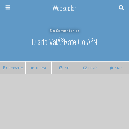
Webscolar
Sin Comentarios
Diario ValÃ³rate ColÃ³n
Comparte
Tuitea
Pin
Envía
SMS