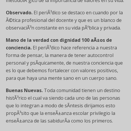
metodolÃ³gico de la importancia de valores en su vida.
Observado.
El periÃ³dico se destaco en cuando por la
Ã©tica profesional del docente y que es un blanco de
observaciÃ³n constante en su vida pÃºblica y privada.
Mano de la verdad con dignidad 100 aÃ±os de
conciencia.
El periÃ³dico hace referencia a nuestra
forma de pensar, la manera de tener autocontrol
personal y psÃ­quicamente, de nuestra conciencia que
es lo que debemos fortalecer con valores positivos,
para que haya una mente sano en un cuerpo sano.
Buenas Nuevas.
Toda comunidad tienen un destino
histÃ³rico el cual va siendo cada uno de las personas
que lo integran a modo de sÃ­ntesis dirijamos esto
propÃ³sito que la enseÃ±anza escolar privilegio la
enseÃ±anza de las sabidurÃ­a como los primeros.