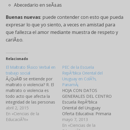
Abecedario en seÃ±as
Buenas nuevas
: puede contender con esto que pueda
expresar lo que yo siento, a veces en amistad para
que fallezca el amor mediante muestra de respeto y
cariÃ±o.
Relacionado
El Maltrato fÃ­sico Verbal en
PEC de la Escuela
trabajo social
RepÃºblica Oriental del
Â¿QuÃ© se entiende por
Uruguay en ColÃ³n,
maltrato o violencia? R. El
PanamÃ¡
maltrato o violencia es
HOJA CON DATOS
todo acto que afecta la
GENERALES DEL CENTRO
integridad de las personas
Escuela RepÃºblica
al privar de sus
abril 2, 2015
Oriental del Uruguay
capacidades de actuar,
En «Ciencias de la
Oferta Educativa: Primaria
pensar o decidir sobre sÃ­
EducaciÃ³n»
Nombre de la Directora:
mayo 7, 2013
misma. Â¿QuÃ© es
Virginia NiÃ±o UbicaciÃ³n
En «Ciencias de la