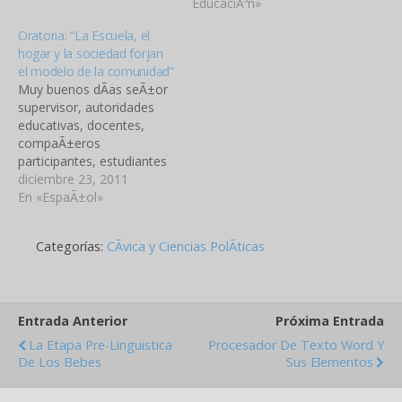
violencia domÃ©stica? R.
del C.E.B.G. RegiÃ³n
EducaciÃ³n»
Es la que se ejerce contra
Educativa: ColÃ³n â€“ Zona
Oratoria: “La Escuela, el
la mujer en el…
1 Corregimiento: ColÃ³n
hogar y la sociedad forjan
Lugar Poblado: ColÃ³n
el modelo de la comunidad”
Calle, Avenida: Calle #2,
Muy buenos dÃ­as seÃ±or
Barrio Norte TelÃ©fono:
supervisor, autoridades
475-2966
educativas, docentes,
INTRODUCCIÃ“N En el
compaÃ±eros
mundo de hoy…
participantes, estudiantes
y Â pÃºblico en general.
diciembre 23, 2011
Hoy con suma
En «EspaÃ±ol»
complacencia me dirijo a
ustedes para concursar en
Categorías:
CÃ­vica y Ciencias PolÃ­ticas
este evento cuyo tema
â€œes la escuela, el hogar
y la sociedad en la
prÃ¡ctica de valoresâ€.
Entrada Anterior
Próxima Entrada
Este tema cobra vigencia,
ya que…
La Etapa Pre-Linguistica
Procesador De Texto Word Y
De Los Bebes
Sus Elementos