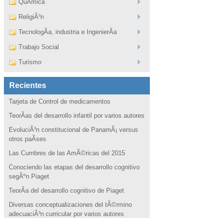
QuÃ­mica
ReligiÃ³n
TecnologÃ­a, industria e IngenierÃ­a
Trabajo Social
Turismo
Recientes
Tarjeta de Control de medicamentos
TeorÃ­as del desarrollo infantil por varios autores
EvoluciÃ³n constitucional de PanamÃ¡ versus
otros paÃ­ses
Las Cumbres de las AmÃ©ricas del 2015
Conociendo las etapas del desarrollo cognitivo
segÃºn Piaget
TeorÃ­a del desarrollo cognitivo de Piaget
Diversas conceptualizaciones del tÃ©rmino
adecuaciÃ³n curricular por varios autores