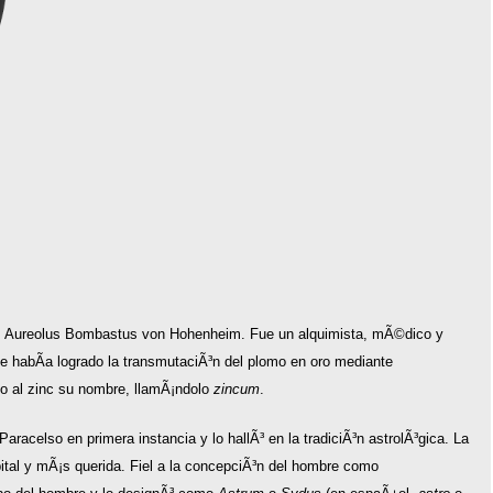
s Aureolus Bombastus von Hohenheim. Fue un alquimista, mÃ©dico y
e habÃ­a logrado la transmutaciÃ³n del plomo en oro mediante
do al zinc su nombre, llamÃ¡ndolo
zincum
.
aracelso en primera instancia y lo hallÃ³ en la tradiciÃ³n astrolÃ³gica. La
ital y mÃ¡s querida. Fiel a la concepciÃ³n del hombre como