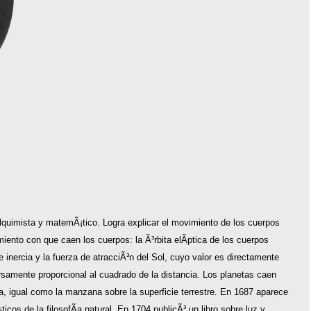
, alquimista y matemÃ¡tico. Logra explicar el movimiento de los cuerpos
iento con que caen los cuerpos: la Ã³rbita elÃ­ptica de los cuerpos
 inercia y la fuerza de atracciÃ³n del Sol, cuyo valor es directamente
rsamente proporcional al cuadrado de la distancia. Los planetas caen
ra, igual como la manzana sobre la superficie terrestre. En 1687 aparece
cos de la filosofÃ­a natural. En 1704 publicÃ³ un libro sobre luz y