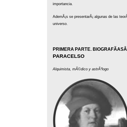
importancia.
AdemÃ¡s se presentarÃ¡ algunas de las teorÃ­
universo.
PRIMERA PARTE. BIOGRAFÃASÂ 
PARACELSO
Alquimista, mÃ©dico y astrÃ³logo