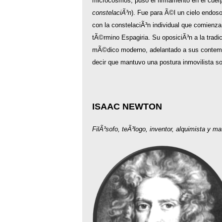
microcosmos, puso el firmamento en el cuer
constelaciÃ³n
). Fue para Ã©l un cielo endoso
con la constelaciÃ³n individual que comienza
tÃ©rmino Espagiria. Su oposiciÃ³n a la trad
mÃ©dico moderno, adelantado a sus contempo
decir que mantuvo una postura inmovilista s
ISAAC NEWTON
FilÃ³sofo, teÃ³logo, inventor, alquimista y m