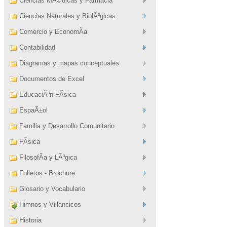
Ciencias MÃ©dicas y Farmacia
Ciencias Naturales y BiolÃ³gicas
Comercio y EconomÃ­a
Contabilidad
Diagramas y mapas conceptuales
Documentos de Excel
EducaciÃ³n FÃ­sica
EspaÃ±ol
Familia y Desarrollo Comunitario
FÃ­sica
FilosofÃ­a y LÃ³gica
Folletos - Brochure
Glosario y Vocabulario
Himnos y Villancicos
Historia