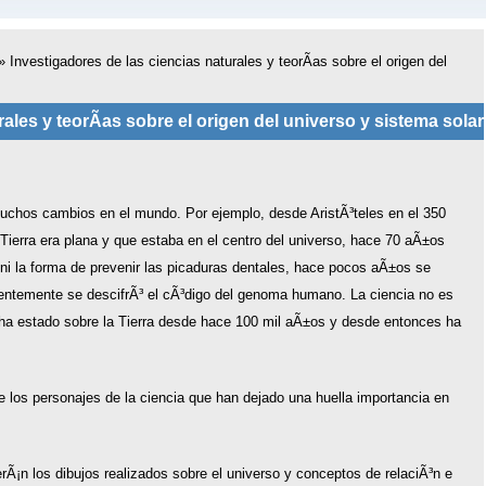
»
Investigadores de las ciencias naturales y teorÃ­as sobre el origen del
ales y teorÃ­as sobre el origen del universo y sistema solar
uchos cambios en el mundo. Por ejemplo, desde AristÃ³teles en el 350
ierra era plana y que estaba en el centro del universo, hace 70 aÃ±os
t ni la forma de prevenir las picaduras dentales, hace pocos aÃ±os se
ientemente se descifrÃ³ el cÃ³digo del genoma humano. La ciencia no es
o ha estado sobre la Tierra desde hace 100 mil aÃ±os y desde entonces ha
e los personajes de la ciencia que han dejado una huella importancia en
rÃ¡n los dibujos realizados sobre el universo y conceptos de relaciÃ³n e