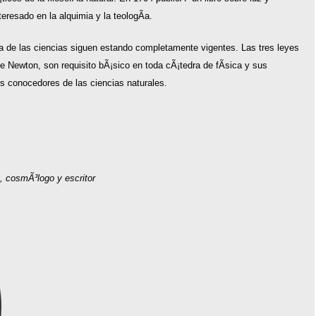
eresado en la alquimia y la teologÃ­a.
a de las ciencias siguen estando completamente vigentes. Las tres leyes
 Newton, son requisito bÃ¡sico en toda cÃ¡tedra de fÃ­sica y sus
s conocedores de las ciencias naturales.
o, cosmÃ³logo y escritor