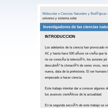
Webscolar
»
Ciencias Naturales y BiolÃ³gicas
universo y sistema solar
Investigadores de las ciencias natur
INTRODUCCION
Los adelantos de la ciencia han provocado m
AC y hasta hace 500 aÃ±os se creÃ­a que la T
no se conocÃ­a la televisiÃ³n, los aviones je
descubriÃ³ la clonaciÃ³n de seres vivos, rec
nueva, data de la prehistoria. El ser human
empezado a hacer ciencia.
Este trabajo intentar dar a conocer algunos d
los avances cientÃ­ficos de la actualidad.
En la segunda secciÃ³n de este trabajo se ve