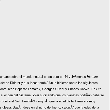
 humano sobre el mundo natural en su obra en 44 volÃºmenes
Histoire
dia
de Diderot y sus ideas tambiÃ©n lo hicieron sobre las siguientes
r sobre Jean-Baptiste Lamarck, Georges Cuvier y Charles Darwin. En
Les
el origen del Sistema Solar sugiriendo que los planetas podrÃ­an haberse
 contra el Sol. TambiÃ©n sugiriÃ³ que la edad de la Tierra era muy
iglesia. BasÃ¡ndose en el ritmo del hierro, calculÃ³ que la edad de la