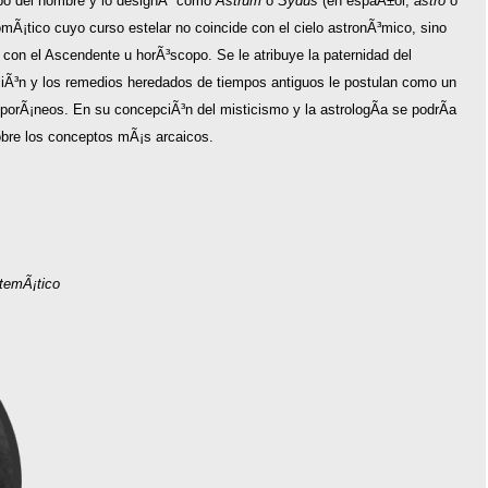
po del hombre y lo designÃ³ como
Astrum
o
Sydus
(en espaÃ±ol,
astro
o
mÃ¡tico cuyo curso estelar no coincide con el cielo astronÃ³mico, sino
 con el Ascendente u horÃ³scopo. Se le atribuye la paternidad del
iciÃ³n y los remedios heredados de tiempos antiguos le postulan como un
rÃ¡neos. En su concepciÃ³n del misticismo y la astrologÃ­a se podrÃ­a
obre los conceptos mÃ¡s arcaicos.
atemÃ¡tico