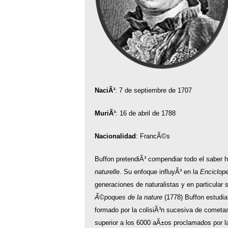
NaciÃ³
: 7 de septiembre de 1707
MuriÃ³
: 16 de abril de 1788
Nacionalidad
: FrancÃ©s
Buffon pretendiÃ³ compendiar todo el saber
naturelle
. Su enfoque influyÃ³ en la
Enciclope
generaciones de naturalistas y en particula
Ã©poques de la nature
(1778) Buffon estudia 
formado por la colisiÃ³n sucesiva de cometas
superior a los 6000 aÃ±os proclamados por la 