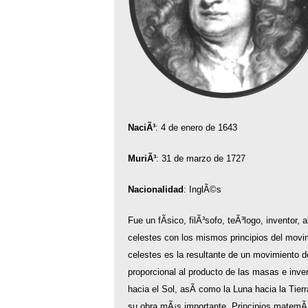
NaciÃ³
: 4 de enero de 1643
MuriÃ³
: 31 de marzo de 1727
Nacionalidad
: InglÃ©s
Fue un fÃ­sico, filÃ³sofo, teÃ³logo, inventor
celestes con los mismos principios del movim
celestes es la resultante de un movimiento de
proporcional al producto de las masas e inve
hacia el Sol, asÃ­ como la Luna hacia la Tier
su obra mÃ¡s importante, Principios matemÃ¡ti