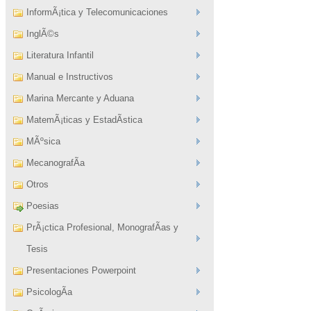
InformÃ¡tica y Telecomunicaciones
InglÃ©s
Literatura Infantil
Manual e Instructivos
Marina Mercante y Aduana
MatemÃ¡ticas y EstadÃ­stica
MÃºsica
MecanografÃ­a
Otros
Poesias
PrÃ¡ctica Profesional, MonografÃ­as y
Tesis
Presentaciones Powerpoint
PsicologÃ­a