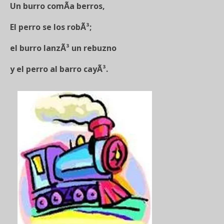
Un burro comÃ­a berros,
El perro se los robÃ³;
el burro lanzÃ³ un rebuzno
y el perro al barro cayÃ³.