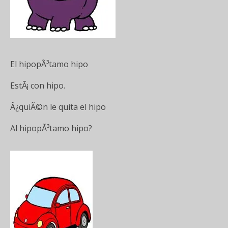
El hipopÃ³tamo hipo
EstÃ¡ con hipo.
Â¿quiÃ©n le quita el hipo
Al hipopÃ³tamo hipo?