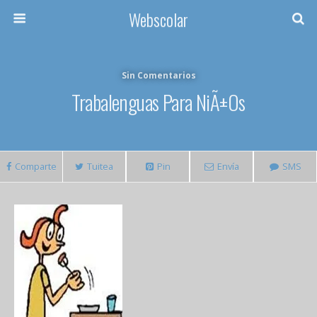
Webscolar
Sin Comentarios
Trabalenguas Para NiÃ±os
Comparte
Tuitea
Pin
Envía
SMS