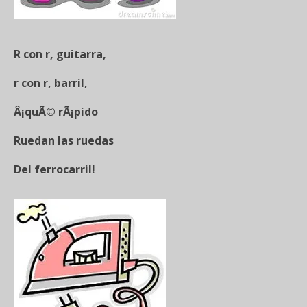
R con r, guitarra,
r con r, barril,
Â¡quÃ© rÃ¡pido
Ruedan las ruedas
Del ferrocarril!