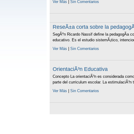
Ver Más
|
Sin Comentarios
ReseÃ±a corta sobre la pedagogÃ
SegÃºn Ricardo Nassif define la pedagogÃ­a co
educativo. Es el estudio sistemÃ¡tico, intencio
Ver Más
|
Sin Comentarios
OrientaciÃ³n Educativa
Concepto La orientaciÃ³n es considerada como 
parte del curriculum escolar. La estimulaciÃ³n
Ver Más
|
Sin Comentarios