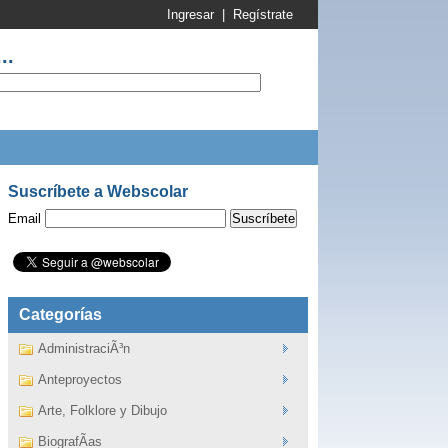
Ingresar
|
Regístrate
..
Suscríbete a Webscolar
Email
Categorías
AdministraciÃ³n
Anteproyectos
Arte, Folklore y Dibujo
BiografÃ­as