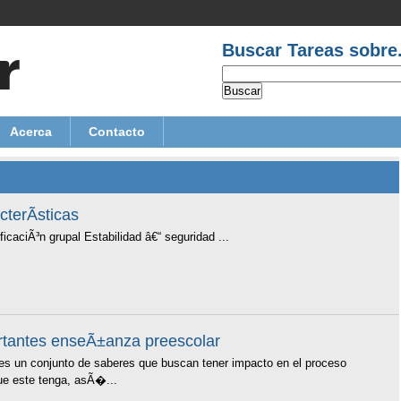
Buscar Tareas sobre.
Acerca
Contacto
cterÃ­sticas
icaciÃ³n grupal Estabilidad â€“ seguridad ...
tantes enseÃ±anza preescolar
es un conjunto de saberes que buscan tener impacto en el proceso
ue este tenga, asÃ�...