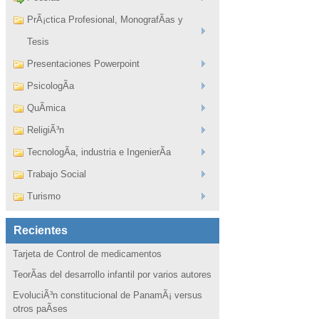
PrÃ¡ctica Profesional, MonografÃ­as y
Tesis
Presentaciones Powerpoint
PsicologÃ­a
QuÃ­mica
ReligiÃ³n
TecnologÃ­a, industria e IngenierÃ­a
Trabajo Social
Turismo
Recientes
Tarjeta de Control de medicamentos
TeorÃ­as del desarrollo infantil por varios autores
EvoluciÃ³n constitucional de PanamÃ¡ versus
otros paÃ­ses