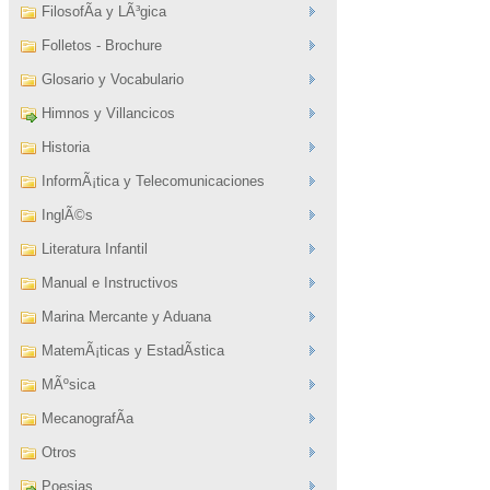
FilosofÃ­a y LÃ³gica
Folletos - Brochure
Glosario y Vocabulario
Himnos y Villancicos
Historia
InformÃ¡tica y Telecomunicaciones
InglÃ©s
Literatura Infantil
Manual e Instructivos
Marina Mercante y Aduana
MatemÃ¡ticas y EstadÃ­stica
MÃºsica
MecanografÃ­a
Otros
Poesias