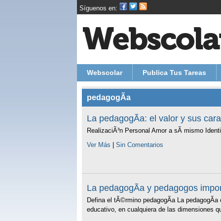
Síguenos en:
Webscolar
Publica Tus Tareas
pedagogÃ­a
La pedagogÃ­a: el valor y sus cara
RealizaciÃ³n Personal Amor a sÃ­ mismo Identif
Ver Más
|
Sin Comentarios
La pedagogÃ­a y pedagogos impor
Defina el tÃ©rmino pedagogÃ­a La pedagogÃ­a 
educativo, en cualquiera de las dimensiones q