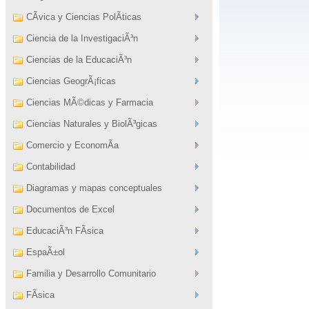
CÃ­vica y Ciencias PolÃ­ticas
Ciencia de la InvestigaciÃ³n
Ciencias de la EducaciÃ³n
Ciencias GeogrÃ¡ficas
Ciencias MÃ©dicas y Farmacia
Ciencias Naturales y BiolÃ³gicas
Comercio y EconomÃ­a
Contabilidad
Diagramas y mapas conceptuales
Documentos de Excel
EducaciÃ³n FÃ­sica
EspaÃ±ol
Familia y Desarrollo Comunitario
FÃ­sica