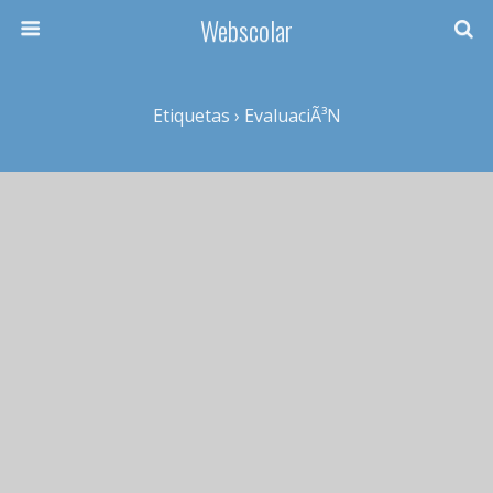
Webscolar
Etiquetas › EvaluaciÃ³n