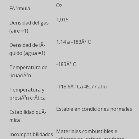
O
2
FÃ³rmula
1,015
Densidad del gas
(aire =1)
1,14 a -183Â° C
Densidad de lÃ­
quido (agua =1)
-183Â° C
Temperatura de
licuaciÃ³n
-118,6Â° Ca 49,77 atm
Temperatura y
presiÃ³n crÃ­tica
Estable en condiciones normales
Estabilidad quÃ­
mica
Materiales combustibles e
Incompatibilidades