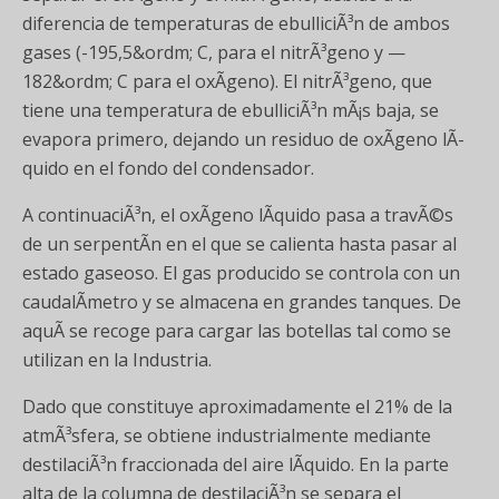
diferencia de temperaturas de ebulliciÃ³n de ambos
gases (-195,5&ordm; C, para el nitrÃ³geno y —
182&ordm; C para el oxÃ­geno). El nitrÃ³geno, que
tiene una temperatura de ebulliciÃ³n mÃ¡s baja, se
evapora primero, dejando un residuo de oxÃ­geno lÃ­
quido en el fondo del condensador.
A continuaciÃ³n, el oxÃ­geno lÃ­quido pasa a travÃ©s
de un serpentÃ­n en el que se calienta hasta pasar al
estado gaseoso. El gas producido se controla con un
caudalÃ­metro y se almacena en grandes tanques. De
aquÃ­ se recoge para cargar las botellas tal como se
utilizan en la Industria.
Dado que constituye aproximadamente el 21% de la
atmÃ³sfera, se obtiene industrialmente mediante
destilaciÃ³n fraccionada del aire lÃ­quido. En la parte
alta de la columna de destilaciÃ³n se separa el