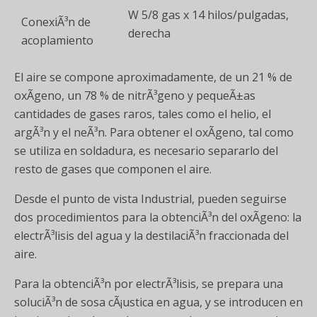
W 5/8 gas x 14 hilos/pulgadas,
ConexiÃ³n de
derecha
acoplamiento
El aire se compone aproximadamente, de un 21 % de
oxÃ­geno, un 78 % de nitrÃ³geno y pequeÃ±as
cantidades de gases raros, tales como el helio, el
argÃ³n y el neÃ³n. Para obtener el oxÃ­geno, tal como
se utiliza en soldadura, es necesario separarlo del
resto de gases que componen el aire.
Desde el punto de vista Industrial, pueden seguirse
dos procedimientos para la obtenciÃ³n del oxÃ­geno: la
electrÃ³lisis del agua y la destilaciÃ³n fraccionada del
aire.
Para la obtenciÃ³n por electrÃ³lisis, se prepara una
soluciÃ³n de sosa cÃ¡ustica en agua, y se introducen en