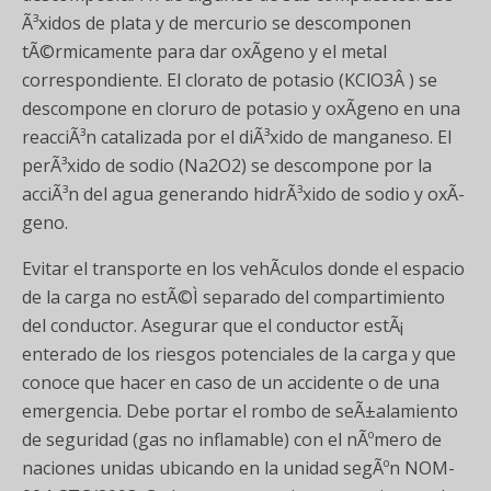
Ã³xidos de plata y de mercurio se descomponen
tÃ©rmicamente para dar oxÃ­geno y el metal
correspondiente. El clorato de potasio (KClO3Â ) se
descompone en cloruro de potasio y oxÃ­geno en una
reacciÃ³n catalizada por el diÃ³xido de manganeso. El
perÃ³xido de sodio (Na2O2) se descompone por la
acciÃ³n del agua generando hidrÃ³xido de sodio y oxÃ­
geno.
Evitar el transporte en los vehÃ­culos donde el espacio
de la carga no estÃ©Ì separado del compartimiento
del conductor. Asegurar que el conductor estÃ¡
enterado de los riesgos potenciales de la carga y que
conoce que hacer en caso de un accidente o de una
emergencia. Debe portar el rombo de seÃ±alamiento
de seguridad (gas no inflamable) con el nÃºmero de
naciones unidas ubicando en la unidad segÃºn NOM-