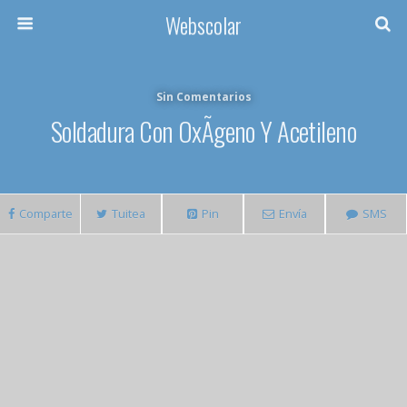
Webscolar
Sin Comentarios
Soldadura Con OxÃ­geno Y Acetileno
Comparte
Tuitea
Pin
Envía
SMS