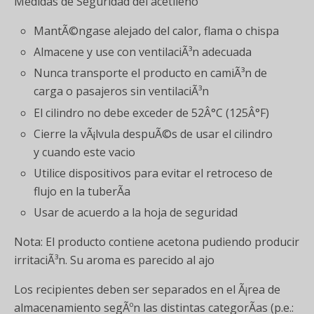
Medidas de Seguridad del acetileno
MantÃ©ngase alejado del calor, flama o chispa
Almacene y use con ventilaciÃ³n adecuada
Nunca transporte el producto en camiÃ³n de
carga o pasajeros sin ventilaciÃ³n
El cilindro no debe exceder de 52Â°C (125Â°F)
Cierre la vÃ¡lvula despuÃ©s de usar el cilindro
y cuando este vacio
Utilice dispositivos para evitar el retroceso de
flujo en la tuberÃ­a
Usar de acuerdo a la hoja de seguridad
Nota: El producto contiene acetona pudiendo producir
irritaciÃ³n. Su aroma es parecido al ajo
Los recipientes deben ser separados en el Ã¡rea de
almacenamiento segÃºn las distintas categorÃ­as (p.e.: