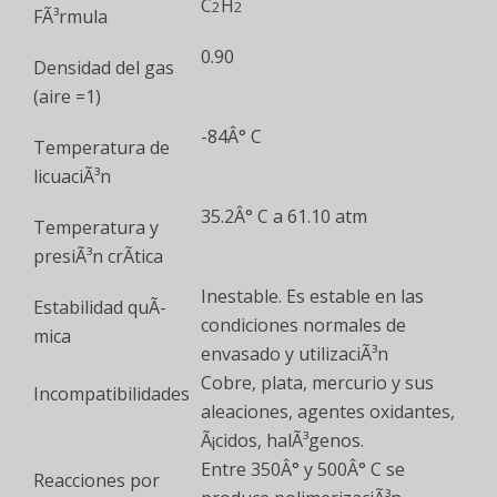
C
H
2
2
FÃ³rmula
0.90
Densidad del gas
(aire =1)
-84Â° C
Temperatura de
licuaciÃ³n
35.2Â° C a 61.10 atm
Temperatura y
presiÃ³n crÃ­tica
Inestable. Es estable en las
Estabilidad quÃ­
condiciones normales de
mica
envasado y utilizaciÃ³n
Cobre, plata, mercurio y sus
Incompatibilidades
aleaciones, agentes oxidantes,
Ã¡cidos, halÃ³genos.
Entre 350Â° y 500Â° C se
Reacciones por