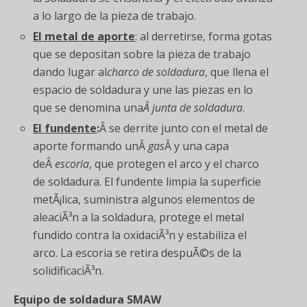
a lo largo de la pieza de trabajo.
El metal de aporte
: al derretirse, forma gotas
que se depositan sobre la pieza de trabajo
dando lugar al
charco de soldadura
, que llena el
espacio de soldadura y une las piezas en lo
que se denomina una
Â junta de soldadura
.
El fundente
:
Â se derrite junto con el metal de
aporte formando unÂ
gas
Â y una capa
deÂ
escoria
, que protegen el arco y el charco
de soldadura. El fundente limpia la superficie
metÃ¡lica, suministra algunos elementos de
aleaciÃ³n a la soldadura, protege el metal
fundido contra la oxidaciÃ³n y estabiliza el
arco. La escoria se retira despuÃ©s de la
solidificaciÃ³n.
Equipo de soldadura SMAW