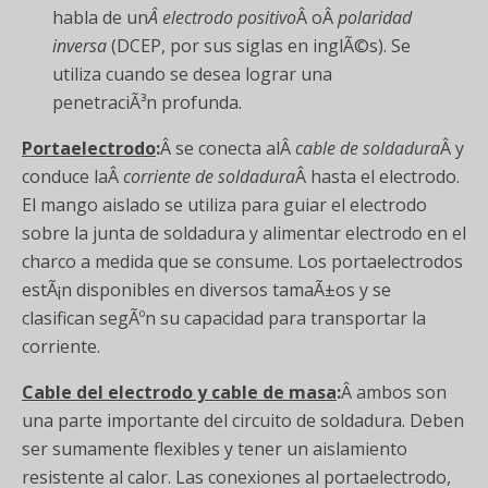
habla de un
Â electrodo positivo
Â oÂ
polaridad
inversa
(DCEP, por sus siglas en inglÃ©s). Se
utiliza cuando se desea lograr una
penetraciÃ³n profunda.
Portaelectrodo
:
Â se conecta alÂ
cable de soldadura
Â y
conduce laÂ
corriente de soldadura
Â hasta el electrodo.
El mango aislado se utiliza para guiar el electrodo
sobre la junta de soldadura y alimentar electrodo en el
charco a medida que se consume. Los portaelectrodos
estÃ¡n disponibles en diversos tamaÃ±os y se
clasifican segÃºn su capacidad para transportar la
corriente.
Cable del electrodo y cable de masa
:
Â ambos son
una parte importante del circuito de soldadura. Deben
ser sumamente flexibles y tener un aislamiento
resistente al calor. Las conexiones al portaelectrodo,