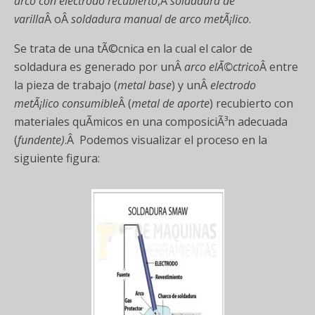
arco con electrodo recubierto
,Â
soldadura de
varilla
Â oÂ
soldadura manual de arco metÃ¡lico
.
Se trata de una tÃ©cnica en la cual el calor de
soldadura es generado por unÂ
arco elÃ©ctrico
Â entre
la pieza de trabajo (
metal base
) y unÂ
electrodo
metÃ¡lico consumible
Â (
metal de aporte
) recubierto con
materiales quÃ­micos en una composiciÃ³n adecuada
(
fundente)
.Â Podemos visualizar el proceso en la
siguiente figura: