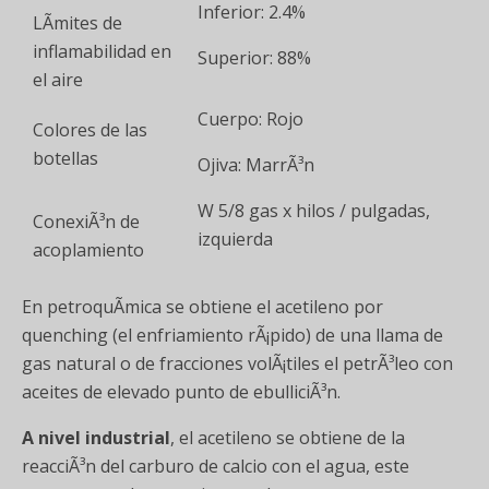
Inferior: 2.4%
LÃ­mites de
inflamabilidad en
Superior: 88%
el aire
Cuerpo: Rojo
Colores de las
botellas
Ojiva: MarrÃ³n
W 5/8 gas x hilos / pulgadas,
ConexiÃ³n de
izquierda
acoplamiento
En petroquÃ­mica se obtiene el acetileno por
quenching (el enfriamiento rÃ¡pido) de una llama de
gas natural o de fracciones volÃ¡tiles el petrÃ³leo con
aceites de elevado punto de ebulliciÃ³n.
A nivel industrial
, el acetileno se obtiene de la
reacciÃ³n del carburo de calcio con el agua, este