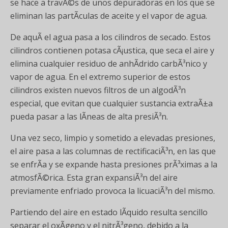
se hace a travÃ©s de unos depuradoras en los que se
eliminan las partÃ­culas de aceite y el vapor de agua.
De aquÃ­ el agua pasa a los cilindros de secado. Estos
cilindros contienen potasa cÃ¡ustica, que seca el aire y
elimina cualquier residuo de anhÃ­drido carbÃ³nico y
vapor de agua. En el extremo superior de estos
cilindros existen nuevos filtros de un algodÃ³n
especial, que evitan que cualquier sustancia extraÃ±a
pueda pasar a las lÃ­neas de alta presiÃ³n.
Una vez seco, limpio y sometido a elevadas presiones,
el aire pasa a las columnas de rectificaciÃ³n, en las que
se enfrÃ­a y se expande hasta presiones prÃ³ximas a la
atmosfÃ©rica. Esta gran expansiÃ³n del aire
previamente enfriado provoca la licuaciÃ³n del mismo.
Partiendo del aire en estado lÃ­quido resulta sencillo
separar el oxÃ­geno y el nitrÃ³geno, debido a la