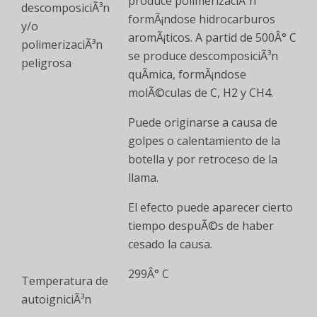
produce polimerizaciÃ³n
descomposiciÃ³n
formÃ¡ndose hidrocarburos
y/o
aromÃ¡ticos. A partid de 500Â° C
polimerizaciÃ³n
se produce descomposiciÃ³n
peligrosa
quÃ­mica, formÃ¡ndose
molÃ©culas de C, H2 y CH4.
Puede originarse a causa de
golpes o calentamiento de la
botella y por retroceso de la
llama.
El efecto puede aparecer cierto
tiempo despuÃ©s de haber
cesado la causa.
299Â° C
Temperatura de
autoigniciÃ³n