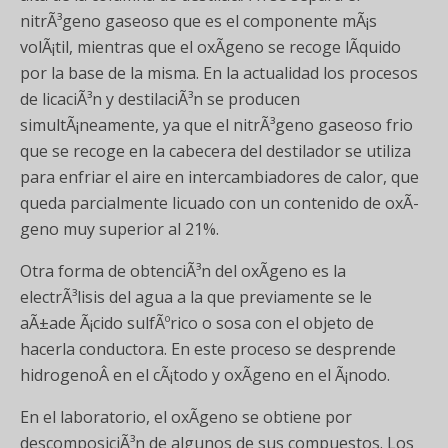
nitrÃ³geno gaseoso que es el componente mÃ¡s
volÃ¡til, mientras que el oxÃ­geno se recoge lÃ­quido
por la base de la misma. En la actualidad los procesos
de licaciÃ³n y destilaciÃ³n se producen
simultÃ¡neamente, ya que el nitrÃ³geno gaseoso frio
que se recoge en la cabecera del destilador se utiliza
para enfriar el aire en intercambiadores de calor, que
queda parcialmente licuado con un contenido de oxÃ­
geno muy superior al 21%.
Otra forma de obtenciÃ³n del oxÃ­geno es la
electrÃ³lisis del agua a la que previamente se le
aÃ±ade Ã¡cido sulfÃºrico o sosa con el objeto de
hacerla conductora. En este proceso se desprende
hidrogenoÂ en el cÃ¡todo y oxÃ­geno en el Ã¡nodo.
En el laboratorio, el oxÃ­geno se obtiene por
descomposiciÃ³n de algunos de sus compuestos. Los