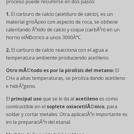
proceso puede resumirse en dos pasos:
1.
El carburo de calcio (acetiluro de calcio), es un
material grisÃ¡ceo con aspecto de roca, se obtiene
calentando Ã³xido de calcio y coque (carbÃ³n) en un
horno elÃ©ctrico a unos 3000Â°C.
2.
El carburo de calcio reacciona con el agua a
temperatura ambiente produciendo acetileno.
Otro mÃ©todo es por la pirolisis del metano:
El
CH
a altas temperaturas, se piroliza dando acetileno
4
e hidrÃ³geno.
El
principal uso
que se le da al
acetileno
es como
combustible en el
soplete oxiacetilÃ©nico
, para
soldar y cortar metales. Otra aplicaciÃ³n importante es
en la preparaciÃ³n del etanal.