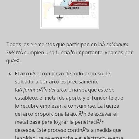
Todos los elementos que participan en laÂ
soldadura
SMAW
Â cumplen una funciÃ³n importante. Veamos por
quÃ©:
El arco
:
Â el comienzo de todo proceso de
soldadura por arco es precisamente
laÂ
formaciÃ³n del arco
. Una vez que este se
establece, el metal de aporte y el fundente que
lo recubre empiezan a consumirse. La fuerza
del arco proporciona la acciÃ³n de excavar el
metal base para lograr la penetraciÃ³n
deseada. Este proceso continÃºa a medida que
la soldadura se ensancha y el electrodo avanza