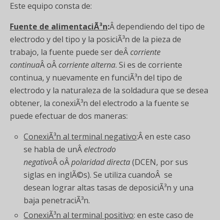
Este equipo consta de:
Fuente de alimentaciÃ³n
:
Â dependiendo del tipo de
electrodo y del tipo y la posiciÃ³n de la pieza de
trabajo, la fuente puede ser deÂ
corriente
continua
Â oÂ
corriente alterna
. Si es de corriente
continua, y nuevamente en funciÃ³n del tipo de
electrodo y la naturaleza de la soldadura que se desea
obtener, la conexiÃ³n del electrodo a la fuente se
puede efectuar de dos maneras:
ConexiÃ³n al terminal negativo
:Â en este caso
se habla de unÂ
electrodo
negativo
Â oÂ
polaridad directa
(DCEN, por sus
siglas en inglÃ©s). Se utiliza cuandoÂ se
desean lograr altas tasas de deposiciÃ³n y una
baja penetraciÃ³n.
ConexiÃ³n al terminal positivo
: en este caso de