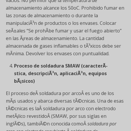
vacios. No permitir que la temperatura de
almacenamiento alcance los 50oC. Prohibido fumar en
las zonas de almacenamiento o durante la
manipulaciÃ³n de productos o los envases. Colocar
seÃ±ales “Se prohÃ­be fumar y usar el fuego abierto”
en las Ã¡reas de almacenamiento. La cantidad
almacenada de gases inflamables o tÃ³xicos debe ser
mÃ­nima. Devolver los envases con puntualidad.
Proceso de soldadura SMAW (caracterÃ­
stica, descripciÃ³n, aplicaciÃ³n, equipos
bÃ¡sicos)
El proceso deÂ soldadura por arcoÂ es uno de los
mÃ¡s usados y abarca diversas tÃ©cnicas. Una de esas
tÃ©cnicas es laÂ soldadura por arco con electrodo
metÃ¡lico revestidoÂ (SMAW, por sus siglas en
inglÃ©s), tambiÃ©n conocida comoÂ
soldadura por