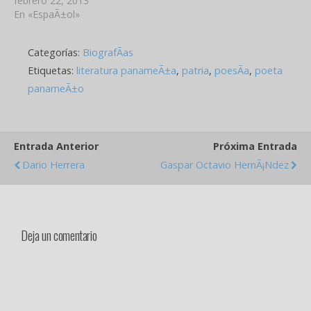
febrero 22, 2013
En «EspaÃ±ol»
Categorías:
BiografÃ­as
Etiquetas:
literatura panameÃ±a
,
patria
,
poesÃ­a
,
poeta
panameÃ±o
Entrada Anterior
Próxima Entrada
Dario Herrera
Gaspar Octavio HernÃ¡ndez
Deja un comentario