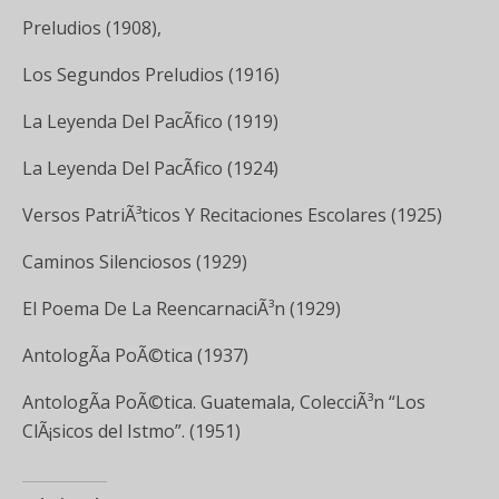
Preludios (1908),
Los Segundos Preludios (1916)
La Leyenda Del PacÃ­fico (1919)
La Leyenda Del PacÃ­fico (1924)
Versos PatriÃ³ticos Y Recitaciones Escolares (1925)
Caminos Silenciosos (1929)
El Poema De La ReencarnaciÃ³n (1929)
AntologÃ­a PoÃ©tica (1937)
AntologÃ­a PoÃ©tica. Guatemala, ColecciÃ³n “Los
ClÃ¡sicos del Istmo”. (1951)