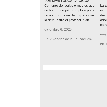
LOS MÃ‰TODOS LÃ“GICOS
Conjunto de reglas o medios que
La t
se han de seguir o emplear para
esta
redescubrir la verdad o para que
desd
la demuestre el profesor. Son
adol
comunes en todas las disciplinas
estr
en las que tenga que ver con el
diciembre 6, 2020
desa
saber. Entre los mÃ©todos
inna
may
lÃ³gicos tenemos: inductivo,
En «Ciencias de la EducaciÃ³n»
infa
deductivo, analÃ­tico y…
cond
En «
el s
mod