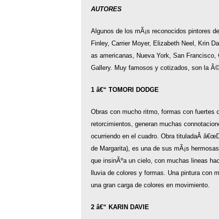
AUTORES
Algunos de los mÃ¡s reconocidos pintores d
Finley, Carrier Moyer, Elizabeth Neel, Krin 
as americanas, Nueva York, San Francisco, C
Gallery. Muy famosos y cotizados, son la Ã©l
1 â€“ TOMORI DODGE
Obras con mucho ritmo, formas con fuertes d
retorcimientos, generan muchas connotacione
ocurriendo en el cuadro. Obra tituladaÂ â€œD
de Margarita), es una de sus mÃ¡s hermosas 
que insinÃºa un cielo, con muchas lineas ha
lluvia de colores y formas. Una pintura con m
una gran carga de colores en movimiento.
2 â€“ KARIN DAVIE