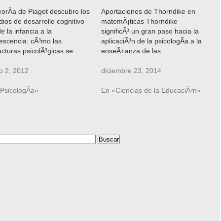
eorÃ­a de Piaget descubre los
Aportaciones de Thorndike en
dios de desarrollo cognitivo
matemÃ¡ticas Thorndike
e la infancia a la
significÃ³ un gran paso hacia la
escencia: cÃ³mo las
aplicaciÃ³n de la psicologÃ­a a la
ucturas psicolÃ³gicas se
enseÃ±anza de las
rrollan a partir de los reflejos
matemÃ¡ticas, siendo su mayor
tos, se organizan durante la
o 2, 2012
contribuciÃ³n el centrar la
diciembre 23, 2014
ncia en esquemas de
atenciÃ³n sobre el contenido del
ucta, se internalizan durante
PsicologÃ­a»
aprendizaje y en un contexto
En «Ciencias de la EducaciÃ³n»
egundo aÃ±o de vida como
determinado como es la
elos de pensamiento, y…
aritmÃ©tica. A comienzos de siglo
E.L. Thorndike…