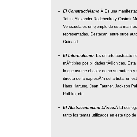
El Constructivismo
:Â Es una manifestaci
Tatlin, Alexander Rodchenko y Casimir M
Venezuela es un ejemplo de esta manifest
representadas. Destacan, entre otros au
Guinand.
El Informalismo
: Es un arte abstracto n
mÃºltiples posibilidades tÃ©cnicas. Esta f
lo que asume el color como su materia y 
directa de la expresiÃ³n del artista. en
Hans Hartung, Jean Fautrier, Jackson Pall
Rothko, etc.
El Abstraccionismo LÃ­rico:
Â El sosiego
tanto los temas utilizados en este tipo de