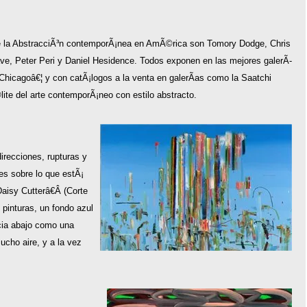
e la AbstracciÃ³n contemporÃ¡nea en AmÃ©rica son Tomory Dodge, Chris
Dave, Peter Peri y Daniel Hesidence. Todos exponen en las mejores galerÃ­
hicagoâ€¦ y con catÃ¡logos a la venta en galerÃ­as como la Saatchi
ite del arte contemporÃ¡neo con estilo abstracto.
irecciones, rupturas y
s sobre lo que estÃ¡
aisy Cutterâ€Â (Corte
pinturas, un fondo azul
cia abajo como una
ucho aire, y a la vez