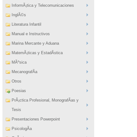
InformÃ¡tica y Telecomunicaciones
InglÃ©s
Literatura Infantil
Manual e Instructivos
Marina Mercante y Aduana
MatemÃ¡ticas y EstadÃ­stica
MÃºsica
MecanografÃ­a
Otros
Poesias
PrÃ¡ctica Profesional, MonografÃ­as y
Tesis
Presentaciones Powerpoint
PsicologÃ­a