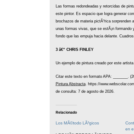
Las formas redondeadas y retorcidas de pin
este pintor. Es espacio que logra generar co
brochazos de materia pictÃ³rica sorprenden a 
unas formas vivas, que se estÃ¡n formando 
fondo que las empuja hacia delante. Cuadros
3 â€“ CHRIS FINLEY
Un ejemplo de pintura creado por este artista
Citar este texto en formato APA: _______. (
Pintura Abstracta
. https://www.webscolar.com
de consulta: 7 de agosto de 2026.
Relacionado
Los MÃ©todo LÃ³gicos
Cont
en e