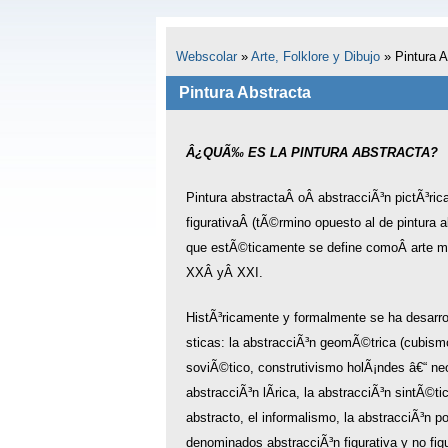
Webscolar
»
Arte, Folklore y Dibujo
»
Pintura A
Pintura Abstracta
Â¿QUÃ‰ ES LA PINTURA ABSTRACTA?
Pintura abstractaÂ oÂ abstracciÃ³n pictÃ³rica
figurativaÂ (tÃ©rmino opuesto al de pintura a
que estÃ©ticamente se define comoÂ arte m
XXÂ yÂ XXI.
HistÃ³ricamente y formalmente se ha desarrol
sticas: la abstracciÃ³n geomÃ©trica (cubism
soviÃ©tico, construtivismo holÃ¡ndes â€“ neo
abstracciÃ³n lÃ­rica, la abstracciÃ³n sintÃ©ti
abstracto, el informalismo, la abstracciÃ³n p
denominados abstracciÃ³n figurativa y no fig