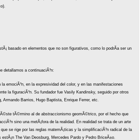
o).
stÃ¡ basado en elementos que no son figurativos, como lo podrÃ­a ser un
ue detallamos a continuaciÃ³n:
 la emociÃ³n, en la expresividad del color, y en las manifestaciones
ente la figuraciÃ³n. Su fundador fue Vasily Kandinsky, seguido por otros
, Armando Barrios, Hugo Baptista, Enrique Ferrer, etc.
³ Ã©ste tÃ©rmino al de abstraccionismo geomÃ©trico, por el hecho que
cciÃ³n sino una metÃ¡fora de la realidad. En realidad se trata de un arte
ue se rige por las reglas matemÃ¡ticas y la simplificaciÃ³n radical de la
os estÃ¡n The Van Deosburg, Mercedes Pardo y Pedro BriceÃ±o.