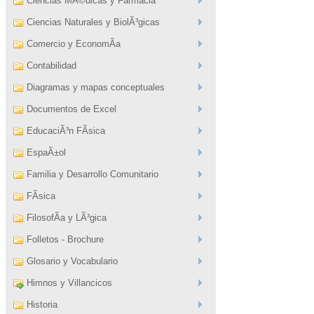
Ciencias MÃ©dicas y Farmacia
Ciencias Naturales y BiolÃ³gicas
Comercio y EconomÃ­a
Contabilidad
Diagramas y mapas conceptuales
Documentos de Excel
EducaciÃ³n FÃ­sica
EspaÃ±ol
Familia y Desarrollo Comunitario
FÃ­sica
FilosofÃ­a y LÃ³gica
Folletos - Brochure
Glosario y Vocabulario
Himnos y Villancicos
Historia