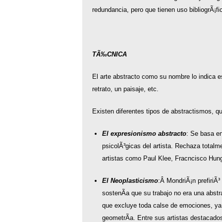
redundancia, pero que tienen uso bibliogrÃ¡fic
TÃ‰CNICA
El arte abstracto como su nombre lo indica e
retrato, un paisaje, etc.
Existen diferentes tipos de abstractismos, q
El expresionismo abstracto
: Se basa en
psicolÃ³gicas del artista. Rechaza totalm
artistas como Paul Klee, Fracncisco Hung
El Neoplasticismo
:Â MondriÃ¡n prefiriÃ
sostenÃ­a que su trabajo no era una abstra
que excluye toda calse de emociones, ya q
geometrÃ­a. Entre sus artistas destacad