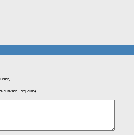
uerido)
rá publicado) (requerido)