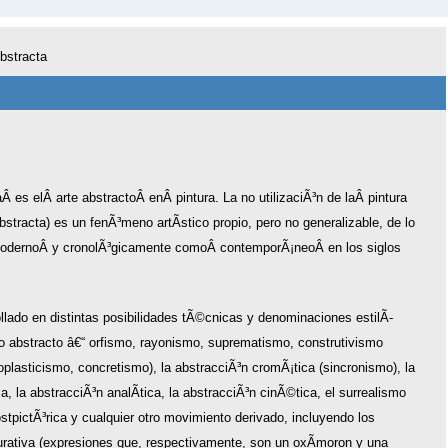
bstracta
Â es elÂ arte abstractoÂ enÂ pintura. La no utilizaciÃ³n de laÂ pintura
bstracta) es un fenÃ³meno artÃ­stico propio, pero no generalizable, de lo
odernoÂ y cronolÃ³gicamente comoÂ contemporÃ¡neoÂ en los siglos
lado en distintas posibilidades tÃ©cnicas y denominaciones estilÃ­
o abstracto â€“ orfismo, rayonismo, suprematismo, construtivismo
plasticismo, concretismo), la abstracciÃ³n cromÃ¡tica (sincronismo), la
ca, la abstracciÃ³n analÃ­tica, la abstracciÃ³n cinÃ©tica, el surrealismo
ostpictÃ³rica y cualquier otro movimiento derivado, incluyendo los
urativa (expresiones que, respectivamente, son un oxÃ­moron y una