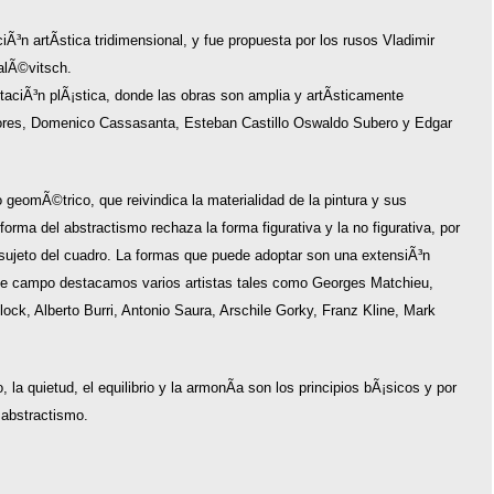
Ã³n artÃ­stica tridimensional, y fue propuesta por los rusos Vladimir
alÃ©vitsch.
aciÃ³n plÃ¡stica, donde las obras son amplia y artÃ­sticamente
tores, Domenico Cassasanta, Esteban Castillo Oswaldo Subero y Edgar
o geomÃ©trico, que reivindica la materialidad de la pintura y sus
orma del abstractismo rechaza la forma figurativa y la no figurativa, por
sujeto del cuadro. La formas que puede adoptar son una extensiÃ³n
 este campo destacamos varios artistas tales como Georges Matchieu,
ock, Alberto Burri, Antonio Saura, Arschile Gorky, Franz Kline, Mark
, la quietud, el equilibrio y la armonÃ­a son los principios bÃ¡sicos y por
 abstractismo.