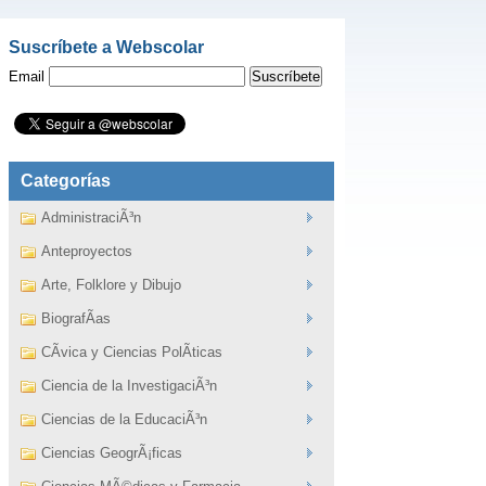
Suscríbete a Webscolar
Email
Categorías
AdministraciÃ³n
Anteproyectos
Arte, Folklore y Dibujo
BiografÃ­as
CÃ­vica y Ciencias PolÃ­ticas
Ciencia de la InvestigaciÃ³n
Ciencias de la EducaciÃ³n
Ciencias GeogrÃ¡ficas