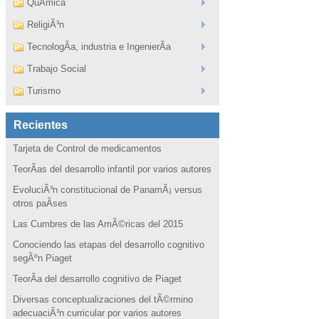
QuÃ­mica
ReligiÃ³n
TecnologÃ­a, industria e IngenierÃ­a
Trabajo Social
Turismo
Recientes
Tarjeta de Control de medicamentos
TeorÃ­as del desarrollo infantil por varios autores
EvoluciÃ³n constitucional de PanamÃ¡ versus
otros paÃ­ses
Las Cumbres de las AmÃ©ricas del 2015
Conociendo las etapas del desarrollo cognitivo
segÃºn Piaget
TeorÃ­a del desarrollo cognitivo de Piaget
Diversas conceptualizaciones del tÃ©rmino
adecuaciÃ³n curricular por varios autores