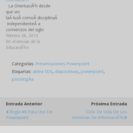
vocacional, madurez
sentido, las primeras
La OrientaciÃ³n desde
vocacional, decisiÃ³n /
noticias que se tienen
que vio
indecisiÃ³n, interÃ©s
sobre este tema…
laÂ luzÂ comoÂ disciplinaÂ
profesional, satisfacciÃ³n
independienteÂ a
laboral, motivaciÃ³n hacia
comienzos del siglo
el trabajo; y variables
pasado se ha ido
febrero 26, 2013
complementarias como:…
desarrollando y
En «Ciencias de la
fortaleciendo en distintos
EducaciÃ³n»
Ã¡mbitos. Hoy en dÃ­a se
solicita al Orientador para
Categorías:
Presentaciones Powerpoint
temas personales,
escolares, o familiares que
Etiquetas:
aldea SOS
,
diapositivas
,
powerpoint
,
van mÃ¡s allÃ¡ de
psicologÃ­a
lasÂ funcionesÂ tradicional
es de apoyo vocacional.
Esto no es extraÃ±o, si se
piensa que…
Entrada Anterior
Próxima Entrada
Regla #8 Para Uso De
Ciclo De Vida De Los
Powerpoint
Sistemas De InformaciÃ³n