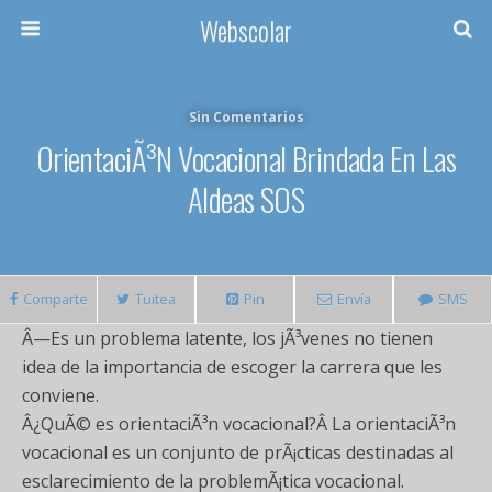
Webscolar
Sin Comentarios
OrientaciÃ³n Vocacional Brindada En Las
Aldeas SOS
Comparte
Tuitea
Pin
Envía
SMS
Â—Es un problema latente, los jÃ³venes no tienen
idea de la importancia de escoger la carrera que les
conviene.
Â¿QuÃ© es orientaciÃ³n vocacional?Â La orientaciÃ³n
vocacional es un conjunto de prÃ¡cticas destinadas al
esclarecimiento de la problemÃ¡tica vocacional.