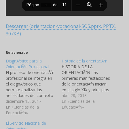
Descargar (orientacion-vocacional-SOS.pptx, PPTX,
307KB)
Relacionado
DiagnÃ³stico para la
Historia de la orientaciÃ³n
OrientaciÃ³n Profesional
HISTORIA DE LA
El proceso de orientaciÃ³n
ORIENTACIÃ“N Las
profesional se integra en
primeras manifestaciones
el diagnÃ³stico que
de la orientaciÃ³n inician
permite analizar las
en el siglo XIX y principios
necesidades del contexto
del Siglo XX. Aparecen
abril 28, 2013
y conocer a los sujetos
diciembre 15, 2017
estas manifestaciones con
En «Ciencias de la
orientados para obtener
En «Ciencias de la
el interÃ©s de ofrecer
EducaciÃ³n»
informaciÃ³n sobre
EducaciÃ³n»
ayudo a los jÃ³venes en su
variables especÃ­ficas
decisiones de tipo
El Servicio Nacional de
como: el desarrollo
vocacional. En este
OrientaciÃ³n