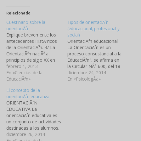
Relacionado
Cuestinario sobre la
Tipos de orientaciÃ³n
orientaciÃ³n
(educacional, profesional y
Explique brevemente los
social)
antecedentes HistÃ³ricos
OrientaciÃ³n educacional:
de la OrientaciÃ³n. R/ La
La OrientaciÃ³n es un
OrientaciÃ³n naciÃ³ a
proceso consustancial a la
principios de siglo XX en
EducaciÃ³n", se afirma en
Estados Unidos. Durante
febrero 1, 2013
la Circular NÂ° 600, del 18
la dÃ©cada de 1970
En «Ciencias de la
de Febrero de 1991, del
diciembre 24, 2014
incorporo programas
EducaciÃ³n»
MINEDUC. En otras
En «PsicologÃ­a»
preventivos de educaciÃ³n
palabras, la OrientaciÃ³n
El concepto de la
para la salud. 2. Explique el
es de la misma sustancia,
orientaciÃ³n educativa
Concepto de OrientaciÃ³n.
naturaleza o esencia que
ORIENTACIÃ“N
R/ La OrientaciÃ³n se
la EducaciÃ³n. La
EDUCATIVA La
entiende como una
OrientaciÃ³n como la
orientaciÃ³n educativa es
capacitaciÃ³n del individuo
EducaciÃ³n, en cuanto
un conjunto de actividades
para…
participan…
destinadas a los alumnos,
los padres y los
diciembre 26, 2014
profesores, con el
En «Ciencias de la