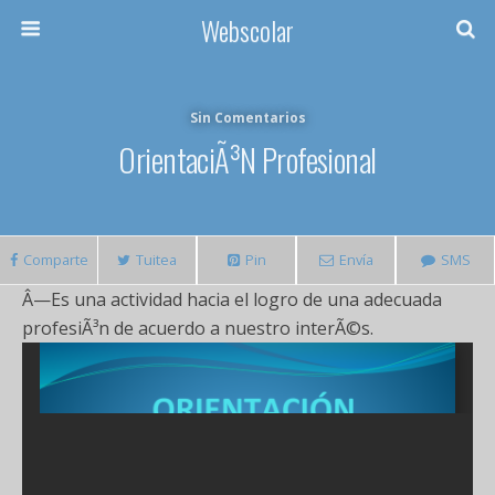
Webscolar
Sin Comentarios
OrientaciÃ³n Profesional
Comparte
Tuitea
Pin
Envía
SMS
Â—Es una actividad hacia el logro de una adecuada
profesiÃ³n de acuerdo a nuestro interÃ©s.