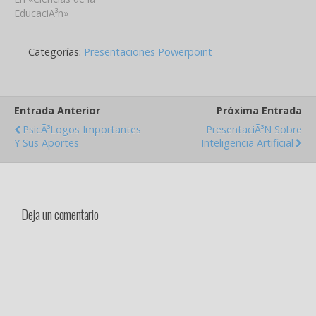
objetivo de contribuir al
EducaciÃ³n»
desarrollo de sus tareas
dentro del Ã¡mbito
Categorías:
Presentaciones Powerpoint
especÃ­fico de los centros
escolares. La orientaciÃ³n
educativa funciona como
apoyo en el proceso de
Entrada Anterior
Próxima Entrada
enseÃ±anza-aprendizaje,
ya que…
PsicÃ³logos Importantes
PresentaciÃ³n Sobre
Y Sus Aportes
Inteligencia Artificial
Deja un comentario