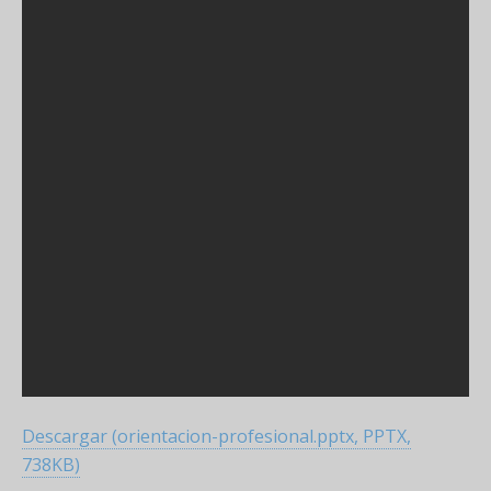
Descargar (orientacion-profesional.pptx, PPTX,
738KB)