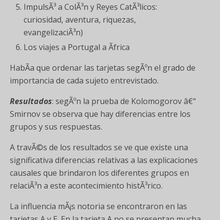
ImpulsÃ³ a ColÃ³n y Reyes CatÃ³licos:
curiosidad, aventura, riquezas,
evangelizaciÃ³n)
Los viajes a Portugal a Ãfrica
HabÃ­a que ordenar las tarjetas segÃºn el grado de
importancia de cada sujeto entrevistado.
Resultados
: segÃºn la prueba de Kolomogorov â€“
Smirnov se observa que hay diferencias entre los
grupos y sus respuestas.
A travÃ©s de los resultados se ve que existe una
significativa diferencias relativas a las explicaciones
causales que brindaron los diferentes grupos en
relaciÃ³n a este acontecimiento histÃ³rico.
La influencia mÃ¡s notoria se encontraron en las
tarjetas A y E. En la tarjeta A no se presentan mucha