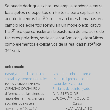
Se puede decir que existe una amplia tendencia entre
los sujetos no expertos en Historia para explicar los
acontecimientos histÃ³ricos en acciones humanas, en
cambio los expertos formulan un modelo explicativo
histÃ³rico que consideran la existencia de una serie de
factores polÃ­ticos, sociales, econÃ³micos y cientÃ­ficos
como elementos explicativos de la realidad histÃ³rica
â€“ social.
Relacionado
Paradigma de las ciencias
Modelo de Planeamiento
sociales y ciencias naturales
trimestral para Ciencias
PARADIGMAS DE LAS
Naturales y Ciencias
CIENCIAS SOCIALES A
Sociales de quinto grado
diferencia de las ciencias
MINISTERIO DE
naturales, en las ciencias
EDUCACIÃ“N COLEGIO
sociales coexisten
_____________ Curso:
diversos paradigmas, sin
noviembre 16, 2017
________ PLANEAMIENTO