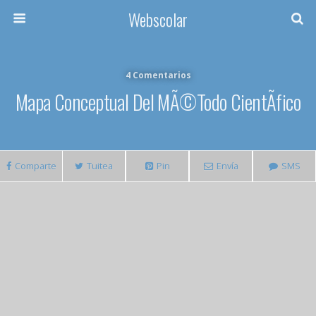
Webscolar
4 Comentarios
Mapa Conceptual Del MÃ©todo CientÃ­fico
Comparte
Tuitea
Pin
Envía
SMS