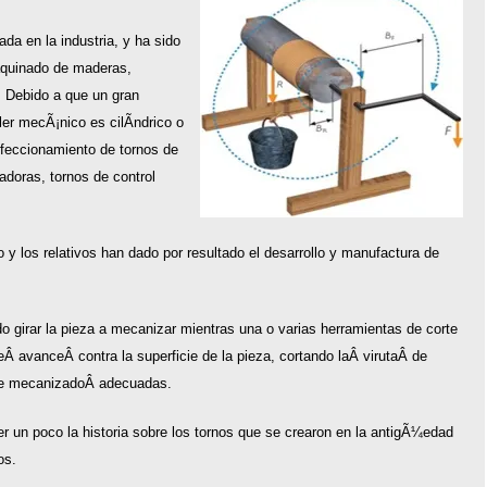
da en la industria, y ha sido
aquinado de maderas,
. Debido a que un gran
ler mecÃ¡nico es cilÃ­ndrico o
rfeccionamiento de tornos de
cadoras, tornos de control
 y los relativos han dado por resultado el desarrollo y manufactura de
 girar la pieza a mecanizar mientras una o varias herramientas de corte
 avanceÂ contra la superficie de la pieza, cortando laÂ virutaÂ de
 de mecanizadoÂ adecuadas.
er un poco la historia sobre los tornos que se crearon en la antigÃ¼edad
os.