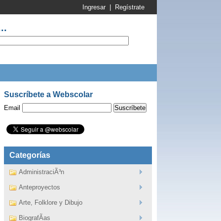
Ingresar
|
Regístrate
..
Suscríbete a Webscolar
Email
Categorías
AdministraciÃ³n
Anteproyectos
Arte, Folklore y Dibujo
BiografÃ­as