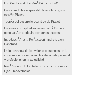
Las Cumbres de las AmÃ©ricas del 2015
Conociendo las etapas del desarrollo cognitivo
segÃºn Piaget
TeorÃ­a del desarrollo cognitivo de Piaget
Diversas conceptualizaciones del tÃ©rmino
adecuaciÃ³n curricular por varios autores
IntroducciÃ³n a la PolÃ­tica criminalistica en
PanamÃ¡
La importancia de los valores personales en la
convivencia social, ademÃ¡s de la vida personal
y profesional en la actualidad
ResÃºmenes de los folletos en clase sobre los
Ejes Transversales