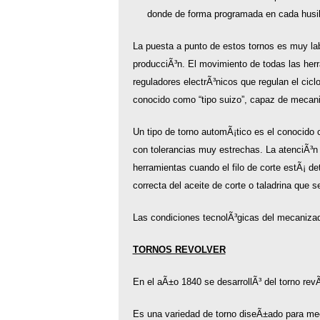
donde de forma programada en cada husill
La puesta a punto de estos tornos es muy lab
producciÃ³n. El movimiento de todas las her
reguladores electrÃ³nicos que regulan el ciclo
conocido como “tipo suizo”, capaz de mecan
Un tipo de torno automÃ¡tico es el conocid
con tolerancias muy estrechas. La atenciÃ³n q
herramientas cuando el filo de corte estÃ¡ det
correcta del aceite de corte o taladrina que se
Las condiciones tecnolÃ³gicas del mecanizad
TORNOS REVOLVER
En el aÃ±o 1840 se desarrollÃ³ del torno revÃ
Es una variedad de torno diseÃ±ado para mec