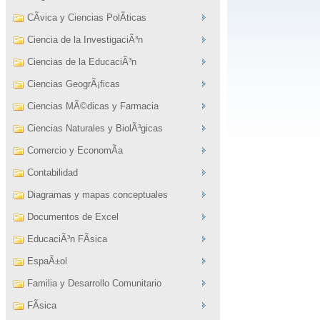
CÃ­vica y Ciencias PolÃ­ticas
Ciencia de la InvestigaciÃ³n
Ciencias de la EducaciÃ³n
Ciencias GeogrÃ¡ficas
Ciencias MÃ©dicas y Farmacia
Ciencias Naturales y BiolÃ³gicas
Comercio y EconomÃ­a
Contabilidad
Diagramas y mapas conceptuales
Documentos de Excel
EducaciÃ³n FÃ­sica
EspaÃ±ol
Familia y Desarrollo Comunitario
FÃ­sica