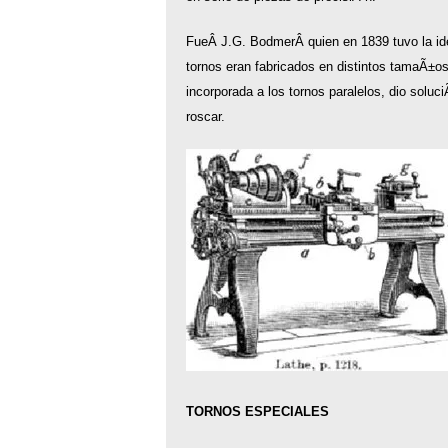
FueÂ J.G. BodmerÂ quien en 1839 tuvo la idea 
tornos eran fabricados en distintos tamaÃ±os
incorporada a los tornos paralelos, dio soluc
roscar.
TORNOS ESPECIALES