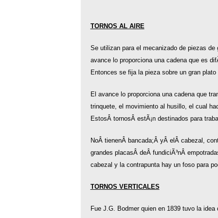
TORNOS AL AIRE
Se utilizan para el mecanizado de piezas de gr
avance lo proporciona una cadena que es difÃ­
Entonces se fija la pieza sobre un gran plato e
El avance lo proporciona una cadena que tr
trinquete, el movimiento al husillo, el cual h
EstosÂ tornosÂ estÃ¡n destinados para traba
NoÂ tienenÂ bancada;Â yÂ elÂ cabezal, contr
grandes placasÂ deÂ fundiciÃ³nÂ empotradas
cabezal y la contrapunta hay un foso para po
TORNOS VERTICALES
Fue J.G. Bodmer quien en 1839 tuvo la idea d