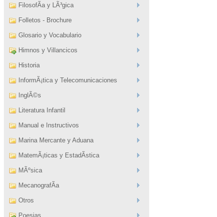
FilosofÃ­a y LÃ³gica
Folletos - Brochure
Glosario y Vocabulario
Himnos y Villancicos
Historia
InformÃ¡tica y Telecomunicaciones
InglÃ©s
Literatura Infantil
Manual e Instructivos
Marina Mercante y Aduana
MatemÃ¡ticas y EstadÃ­stica
MÃºsica
MecanografÃ­a
Otros
Poesias