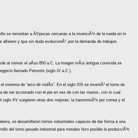
illo se remontan a Ã©pocas cercanas a la invenciÃ³n de la rueda en lo
 alfarero y que sin duda evolucionÃ³ -por la demanda de trabajos
esde al menos el aÃ±o 850 a.C. La imagen mÃ¡s antigua conocida se
ipcio llamado Petosiris (siglo IV a.C.).
l sistema de “arco de violÃ­n”. En el siglo XIII se inventÃ³ el torno de
aja de ser accionado con el pie en vez de con las manos, con lo cual
l siglo XV surgieron otras dos mejoras: la transmisiÃ³n por correa y el
aterra, se desarrollaron tornos industriales capaces de dar forma a una
rollo del torno pesado industrial para metales hizo posible la producciÃ³n