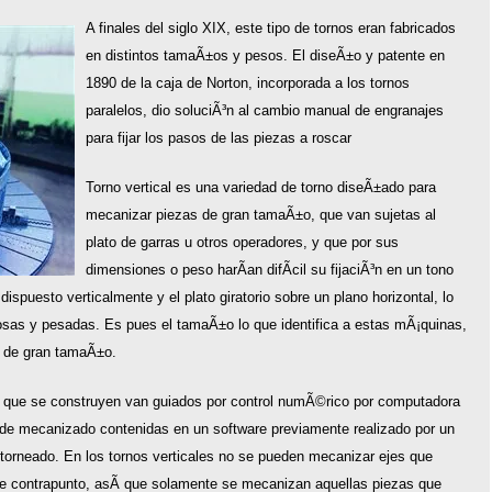
A finales del siglo XIX, este tipo de tornos eran fabricados
en distintos tamaÃ±os y pesos. El diseÃ±o y patente en
1890 de la caja de Norton, incorporada a los tornos
paralelos, dio soluciÃ³n al cambio manual de engranajes
para fijar los pasos de las piezas a roscar
Torno vertical es una variedad de torno diseÃ±ado para
mecanizar piezas de gran tamaÃ±o, que van sujetas al
plato de garras u otros operadores, y que por sus
dimensiones o peso harÃ­an difÃ­cil su fijaciÃ³n en un tono
 dispuesto verticalmente y el plato giratorio sobre un plano horizontal, lo
nosas y pesadas. Es pues el tamaÃ±o lo que identifica a estas mÃ¡quinas,
s de gran tamaÃ±o.
s que se construyen van guiados por control numÃ©rico por computadora
 de mecanizado contenidas en un software previamente realizado por un
torneado. En los tornos verticales no se pueden mecanizar ejes que
de contrapunto, asÃ­ que solamente se mecanizan aquellas piezas que