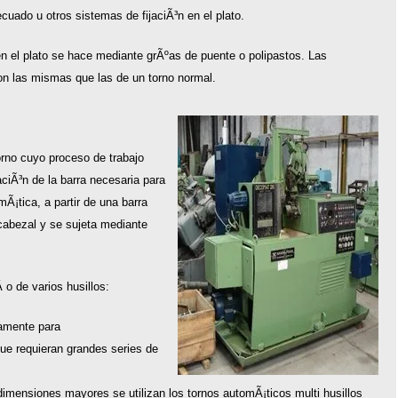
ecuado u otros sistemas de fijaciÃ³n en el plato.
en el plato se hace mediante grÃºas de puente o polipastos. Las
n las mismas que las de un torno normal.
orno cuyo proceso de trabajo
ciÃ³n de la barra necesaria para
¡tica, a partir de una barra
 cabezal y se sujeta mediante
o de varios husillos:
camente para
e requieran grandes series de
imensiones mayores se utilizan los tornos automÃ¡ticos multi husillos