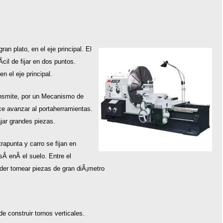
an plato, en el eje principal. El
cil de fijar en dos puntos.
n el eje principal.
ansmite, por un Mecanismo de
ace avanzar al portaherramientas.
jar grandes piezas.
apunta y carro se fijan en
Â enÂ el suelo. Entre el
der tornear piezas de gran diÃ¡metro
e construir tornos verticales.