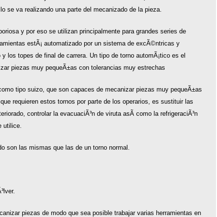
o se va realizando una parte del mecanizado de la pieza.
oriosa y por eso se utilizan principalmente para grandes series de
ramientas estÃ¡ automatizado por un sistema de excÃ©ntricas y
 y los topes de final de carrera. Un tipo de torno automÃ¡tico es el
izar piezas muy pequeÃ±as con tolerancias muy estrechas
o como tipo suizo, que son capaces de mecanizar piezas muy pequeÃ±as
ue requieren estos tornos por parte de los operarios, es sustituir las
eriorado, controlar la evacuaciÃ³n de viruta asÃ­ como la refrigeraciÃ³n
 utilice.
o son las mismas que las de un torno normal.
³lver.
anizar piezas de modo que sea posible trabajar varias herramientas en