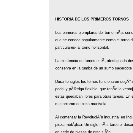
HISTORIA DE LOS PRIMEROS TORNOS
Los primeros ejemplares del torno mÃ¡s senc
que se conoce popularmente como el torno de
particulares- al torno horizontal.
La existencia de tornos estÃ¡ atestiguada d
conserva en la tumba de un sumo sacerdote eg
Durante siglos los tornos funcionaron segÃºn e
pedal y pÃ©rtiga flexible, que tenÃ­a la vent
estas quedaban libres para otras tareas. En e
mecanismo de biela-manivela.
Al comenzar la RevoluciÃ³n industrial en Ingl
pieza metÃ¡lica. Un siglo mÃ¡s tarde el desar
en serie de piezas de precisiÃ³n.