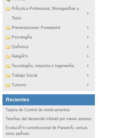
PrÃ¡ctica Profesional, MonografÃ­as y
Tesis
Presentaciones Powerpoint
PsicologÃ­a
QuÃ­mica
ReligiÃ³n
TecnologÃ­a, industria e IngenierÃ­a
Trabajo Social
Turismo
Recientes
Tarjeta de Control de medicamentos
TeorÃ­as del desarrollo infantil por varios autores
EvoluciÃ³n constitucional de PanamÃ¡ versus
otros paÃ­ses