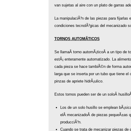
van sujetas al aire con un plato de garras ad
La manipulaciÃ³n de las piezas para fijarlas 
condiciones tecnolÃ³gicas del mecanizado so
TORNOS AUTOMÃTICOS
Se llamaÂ torno automÃ¡ticoÂ a un tipo de t
estÃ¡ enteramente automatizado. La alimenta
cada pieza se hace tambiÃ©n de forma automÃ
larga que se inserta por un tubo que tiene el
pinzas de apriete hidrÃ¡ulico.
Estos tornos pueden ser de un soloÂ husilloÂ 
Los de un solo husillo se emplean bÃ¡si
elÂ mecanizadoÂ de piezas pequeÃ±as qu
producciÃ³n.
Cuando se trata de mecanizar piezas de d