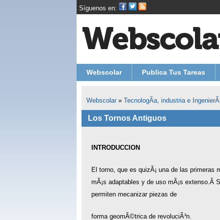
Síguenos en:
Webscolar
Publica Tus Tareas
Webscolar
»
TecnologÃ­a, industria e IngenierÃ­
Los Tornos Antiguos
INTRODUCCION
El torno, que es quizÃ¡ una de las primeras
mÃ¡s adaptables y de uso mÃ¡s extenso.Â S
permiten mecanizar piezas de
forma geomÃ©trica de revoluciÃ³n.