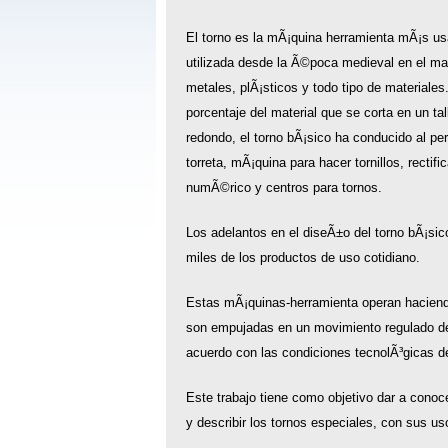
El torno es la mÃ¡quina herramienta mÃ¡s usa
utilizada desde la Ã©poca medieval en el m
metales, plÃ¡sticos y todo tipo de materiales
porcentaje del material que se corta en un tal
redondo, el torno bÃ¡sico ha conducido al pe
torreta, mÃ¡quina para hacer tornillos, rectifi
numÃ©rico y centros para tornos.
Los adelantos en el diseÃ±o del torno bÃ¡sico
miles de los productos de uso cotidiano.
Estas mÃ¡quinas-herramienta operan haciendo
son empujadas en un movimiento regulado deÂ
acuerdo con las condiciones tecnolÃ³gicas
Este trabajo tiene como objetivo dar a conoc
y describir los tornos especiales, con sus us