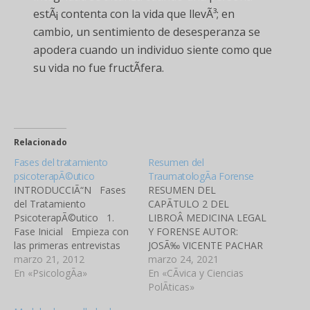
estÃ¡ contenta con la vida que llevÃ³; en
cambio, un sentimiento de desesperanza se
apodera cuando un individuo siente como que
su vida no fue fructÃ­fera.
Relacionado
Fases del tratamiento
Resumen del
psicoterapÃ©utico
TraumatologÃ­a Forense
INTRODUCCIÃ“N Fases
RESUMEN DEL
del Tratamiento
CAPÃTULO 2 DEL
PsicoterapÃ©utico 1.
LIBROÂ MEDICINA LEGAL
Fase Inicial Empieza con
Y FORENSE AUTOR:
las primeras entrevistas
JOSÃ‰ VICENTE PACHAR
cuando el paciente habla y
marzo 21, 2012
LUCIO TRAUMATOLOGÃA
marzo 24, 2021
el terapeuta escucha. El
En «PsicologÃ­a»
FORENSE La medicina
En «CÃ­vica y Ciencias
terapeuta hace preguntas
forense se encarga de la
PolÃ­ticas»
pero deja las
evaluaciÃ³n de personas