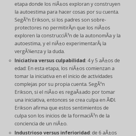
etapa donde los niÃ±os exploran y construyen
la autoestima para hacer cosas por su cuenta.
SegÃºn Erikson, si los padres son sobre-
protectores no permitirÃ¡n que los niÃ±os
exploren la construcciÃ³n de la autonomÃ­a y la
autoestima, y el niÃ±o experimentarÃ¡ la
vergÃ¼enza y la duda.
Iniciativa versus culpabilidad
: 4 y 5 aÃ±os de
edad: En esta etapa, los niÃ±os comienzan a
tomar la iniciativa en el inicio de actividades
complejas por su propia cuenta. SegÃºn
Erikson, si el niÃ±o es regaÃ±ado por tomar
una iniciativa, entonces se crea culpa en Ã©l.
Erikson afirma que estos sentimientos de
culpa son los inicios de la formaciÃ³n de la
conciencia de un niÃ±o.
Industrioso versus inferioridad
: de 6 aÃ±os