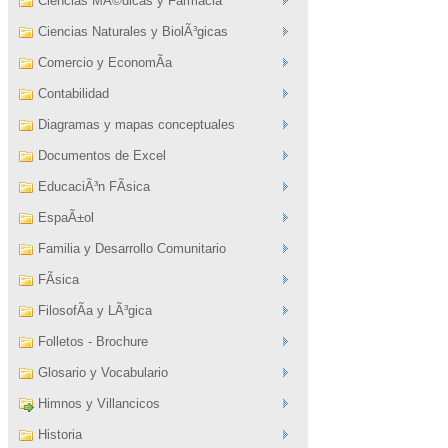
Ciencias MÃ©dicas y Farmacia
Ciencias Naturales y BiolÃ³gicas
Comercio y EconomÃ­a
Contabilidad
Diagramas y mapas conceptuales
Documentos de Excel
EducaciÃ³n FÃ­sica
EspaÃ±ol
Familia y Desarrollo Comunitario
FÃ­sica
FilosofÃ­a y LÃ³gica
Folletos - Brochure
Glosario y Vocabulario
Himnos y Villancicos
Historia