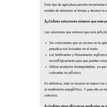
Este tipo de agricultura permite incrementar
estable de alimentos al tiempo y decrece la s
Â¿CuÃ¡les soluciones evitaron que esta pr
Las soluciones que evitaron que esta prÃ¡cti
Ser conscientes que un exceso en la aplic
perjudica sus lixiviados en el suelo.
Los fertilizantes y fitosanitarios orgÃ¡ni
tecnolÃ³gicamente para que puedan compe
Utilizar productos biodegradables, ya qu
cultivadas en plÃ¡stico.
En definitiva, todo se resume en reducir los
el rendimiento energÃ©tico. Y para ello se h
colectiva.
Â¿CuÃ¡les otras tÃ©cnicas agrÃ­colas se 