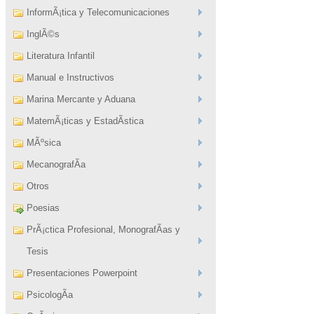
InformÃ¡tica y Telecomunicaciones
InglÃ©s
Literatura Infantil
Manual e Instructivos
Marina Mercante y Aduana
MatemÃ¡ticas y EstadÃ­stica
MÃºsica
MecanografÃ­a
Otros
Poesias
PrÃ¡ctica Profesional, MonografÃ­as y
Tesis
Presentaciones Powerpoint
PsicologÃ­a