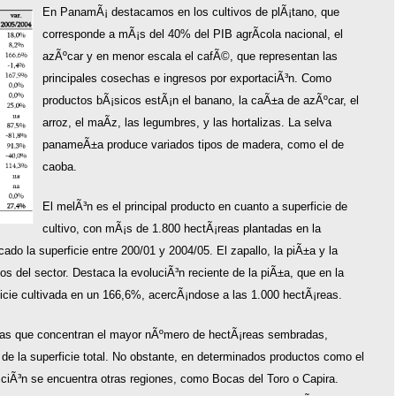
En PanamÃ¡ destacamos en los cultivos de plÃ¡tano, que
corresponde a mÃ¡s del 40% del PIB agrÃ­cola nacional, el
azÃºcar y en menor escala el cafÃ©, que representan las
principales cosechas e ingresos por exportaciÃ³n. Como
productos bÃ¡sicos estÃ¡n el banano, la caÃ±a de azÃºcar, el
arroz, el maÃ­z, las legumbres, y las hortalizas. La selva
panameÃ±a produce variados tipos de madera, como el de
caoba.
El melÃ³n es el principal producto en cuanto a superficie de
cultivo, con mÃ¡s de 1.800 hectÃ¡reas plantadas en la
do la superficie entre 200/01 y 2004/05. El zapallo, la piÃ±a y la
tos del sector. Destaca la evoluciÃ³n reciente de la piÃ±a, que en la
cie cultivada en un 166,6%, acercÃ¡ndose a las 1.000 hectÃ¡reas.
 las que concentran el mayor nÃºmero de hectÃ¡reas sembradas,
de la superficie total. No obstante, en determinados productos como el
cciÃ³n se encuentra otras regiones, como Bocas del Toro o Capira.