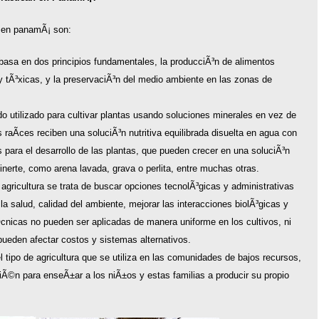
 en panamÃ¡ son:
 basa en dos principios fundamentales, la producciÃ³n de alimentos
y tÃ³xicas, y la preservaciÃ³n del medio ambiente en las zonas de
 utilizado para cultivar plantas usando soluciones minerales en vez de
s raÃ­ces reciben una soluciÃ³n nutritiva equilibrada disuelta en agua con
para el desarrollo de las plantas, que pueden crecer en una soluciÃ³n
nerte, como arena lavada, grava o perlita, entre muchas otras.
 agricultura se trata de buscar opciones tecnolÃ³gicas y administrativas
la salud, calidad del ambiente, mejorar las interacciones biolÃ³gicas y
cnicas no pueden ser aplicadas de manera uniforme en los cultivos, ni
pueden afectar costos y sistemas alternativos.
el tipo de agricultura que se utiliza en las comunidades de bajos recursos,
Ã©n para enseÃ±ar a los niÃ±os y estas familias a producir su propio