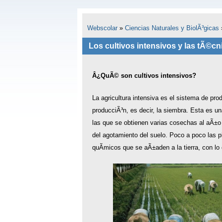
Webscolar
»
Ciencias Naturales y BiolÃ³gicas
Los cultivos intensivos y las tÃ©cn
Â¿QuÃ© son cultivos intensivos?
La agricultura intensiva es el sistema de pr
producciÃ³n, es decir, la siembra. Esta es u
las que se obtienen varias cosechas al aÃ±o 
del agotamiento del suelo. Poco a poco las 
quÃ­micos que se aÃ±aden a la tierra, con lo