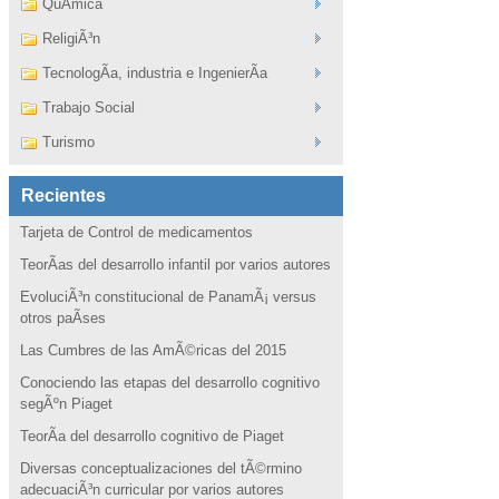
QuÃ­mica
ReligiÃ³n
TecnologÃ­a, industria e IngenierÃ­a
Trabajo Social
Turismo
Recientes
Tarjeta de Control de medicamentos
TeorÃ­as del desarrollo infantil por varios autores
EvoluciÃ³n constitucional de PanamÃ¡ versus
otros paÃ­ses
Las Cumbres de las AmÃ©ricas del 2015
Conociendo las etapas del desarrollo cognitivo
segÃºn Piaget
TeorÃ­a del desarrollo cognitivo de Piaget
Diversas conceptualizaciones del tÃ©rmino
adecuaciÃ³n curricular por varios autores