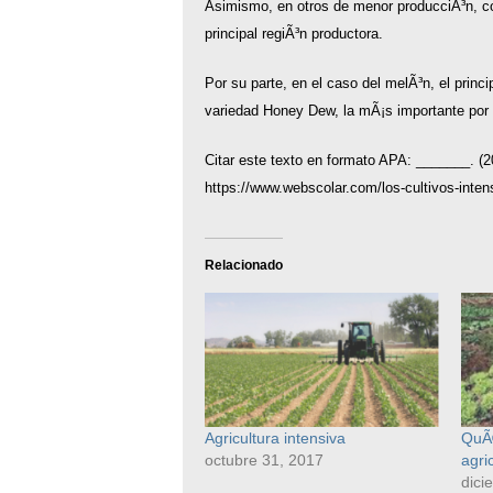
Asimismo, en otros de menor producciÃ³n, com
principal regiÃ³n productora.
Por su parte, en el caso del melÃ³n, el princ
variedad Honey Dew, la mÃ¡s importante por 
Citar este texto en formato APA: _______. (
https://www.webscolar.com/los-cultivos-inten
Relacionado
Agricultura intensiva
QuÃ©
octubre 31, 2017
agri
dici