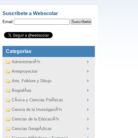
Suscríbete a Webscolar
Email
Categorías
AdministraciÃ³n
Anteproyectos
Arte, Folklore y Dibujo
BiografÃ­as
CÃ­vica y Ciencias PolÃ­ticas
Ciencia de la InvestigaciÃ³n
Ciencias de la EducaciÃ³n
Ciencias GeogrÃ¡ficas