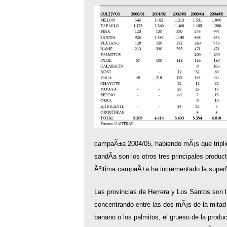
campaÃ±a 2004/05, habiendo mÃ¡s que triplica
sandÃ­a son los otros tres principales produc
Ãºltima campaÃ±a ha incrementado la superfi
Las provincias de Herrera y Los Santos son
concentrando entre las dos mÃ¡s de la mitad 
banano o los palmitos, el grueso de la produ