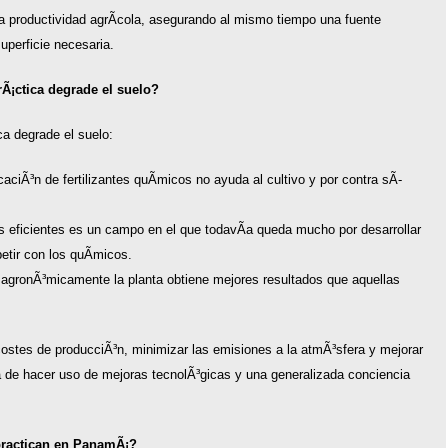
 la productividad agrÃ­cola, asegurando al mismo tiempo una fuente
uperficie necesaria.
Ã¡ctica degrade el suelo?
ca degrade el suelo:
aciÃ³n de fertilizantes quÃ­micos no ayuda al cultivo y por contra sÃ­
cos eficientes es un campo en el que todavÃ­a queda mucho por desarrollar
tir con los quÃ­micos.
e agronÃ³micamente la planta obtiene mejores resultados que aquellas
 costes de producciÃ³n, minimizar las emisiones a la atmÃ³sfera y mejorar
a de hacer uso de mejoras tecnolÃ³gicas y una generalizada conciencia
practican en PanamÃ¡?