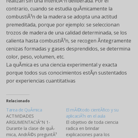
realizan sin una intenciÃ³n deliberada. Por el
contrario, cuando se estudia quÃ­micamente la
combustiÃ³n de la madera se adopta una actitud
premeditada, porque por ejemplo: se seleccionan
trozos de madera de una calidad determinada, se los
calienta hasta combustiÃ³n, se recogen Ã­ntegramente
cenizas formadas y gases desprendidos, se determina
color, peso, volumen, etc.
La quÃ­mica es una ciencia experimental y exacta
porque todos sus conocimientos estÃ¡n sustentados
por experiencias cuantitativas
Relacionado
Tarea de QuÃ­mica
El mÃ©todo cientÃ­fico y su
ACTIVIDADES
aplicaciÃ³n en el aula
ARGUMENTACIÃ“N 1-
El objetivo de toda ciencia
Durante la clase de quÃ­
radica en brindar
mica, AndrÃ©s preguntÃ³
explicaciones para los