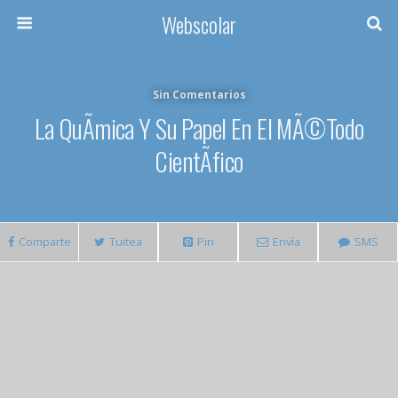
Webscolar
Sin Comentarios
La QuÃ­mica Y Su Papel En El MÃ©todo
CientÃ­fico
Comparte
Tuitea
Pin
Envía
SMS