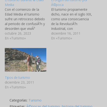
Media
Ã©poca
Con el comienzo de la
El turismo propiamente
Edad Media el turismo
dicho, nace en el siglo XIX,
sufre un retroceso debido
como una consecuencia
al periodo de confusiÃ³n y
de la RevoluciÃ³n
desorden que viviÃ³
Industrial, con
Europa por la caÃ­da del
octubre 26, 2023
desplazamientos cuya
diciembre 16, 2011
Imperio Romano en el
En «Turismo»
finalidad principal es el
En «Turismo»
476. El continente se vio
ocio, descanso, cultura,
completamente envuelto
salud, negocios o
en una serie de guerras
relaciones familiares.
que iban a marcar una
Edad Antigua: En la Grecia
distribuciÃ³n del mapa,…
clÃ¡sica se daba gran
importancia al ocio, los
desplazamientos mÃ¡s
destacados eran…
Tipos de turismo
diciembre 23, 2011
En «Turismo»
Categorías:
Turismo
Etiquetas:
Ã©pocas del turismo
,
historia del turismo
,