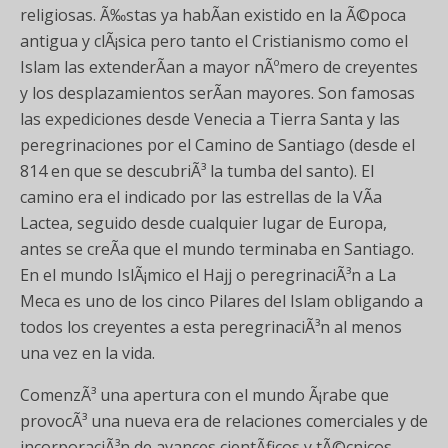
religiosas. Ã‰stas ya habÃ­an existido en la Ã©poca
antigua y clÃ¡sica pero tanto el Cristianismo como el
Islam las extenderÃ­an a mayor nÃºmero de creyentes
y los desplazamientos serÃ­an mayores. Son famosas
las expediciones desde Venecia a Tierra Santa y las
peregrinaciones por el Camino de Santiago (desde el
814 en que se descubriÃ³ la tumba del santo). El
camino era el indicado por las estrellas de la VÃ­a
Lactea, seguido desde cualquier lugar de Europa,
antes se creÃ­a que el mundo terminaba en Santiago.
En el mundo IslÃ¡mico el Hajj o peregrinaciÃ³n a La
Meca es uno de los cinco Pilares del Islam obligando a
todos los creyentes a esta peregrinaciÃ³n al menos
una vez en la vida.
ComenzÃ³ una apertura con el mundo Ã¡rabe que
provocÃ³ una nueva era de relaciones comerciales y de
incorporaciÃ³n de avances cientÃ­ficos y tÃ©cnicos.