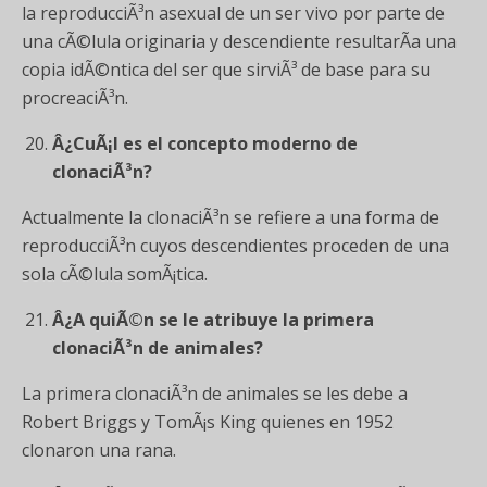
la reproducciÃ³n asexual de un ser vivo por parte de
una cÃ©lula originaria y descendiente resultarÃ­a una
copia idÃ©ntica del ser que sirviÃ³ de base para su
procreaciÃ³n.
Â¿CuÃ¡l es el concepto moderno de
clonaciÃ³n?
Actualmente la clonaciÃ³n se refiere a una forma de
reproducciÃ³n cuyos descendientes proceden de una
sola cÃ©lula somÃ¡tica.
Â¿A quiÃ©n se le atribuye la primera
clonaciÃ³n de animales?
La primera clonaciÃ³n de animales se les debe a
Robert Briggs y TomÃ¡s King quienes en 1952
clonaron una rana.