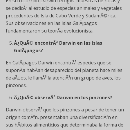
En su recorrido Darwin recogiÃ³ muestras de rocas y
se dedicÃ³ al estudio de especies animales y vegetales
procedentes de Isla de Cabo Verde y SudamÃ©rica.
Sus observaciones en las Islas GalÃ¡pagos
fundamentaron su teorÃ­a evolucionista.
Â¿QuÃ© encontrÃ³ Darwin en las Islas
GalÃ¡pagos?
En GalÃ¡pagos Darwin encontrÃ³ especies que se
suponÃ­a habÃ­an desaparecido del planeta hace miles
de aÃ±os, le llamÃ³ la atenciÃ³n un grupo de aves, los
pinzones.
Â¿QuÃ© observÃ³ Darwin en los pinzones?
Darwin observÃ³ que los pinzones a pesar de tener un
origen comÃºn, presentaban una diversificaciÃ³n en
sus hÃ¡bitos alimenticios que determinaba la forma de