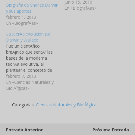
que tambiÃ©n hizo
junio 15, 2010
Biografia de Charles Darwin
importantes aportes a las
En «BiografÃ­as»
y sus aportes
ciencias geolÃ³gicas.
febrero 1, 2013
EfectuÃ³ observaciones
En «BiografÃ­as»
glacio-geolÃ³gicas y
glaciolÃ³gicas de enorme
La teorÃ­a evolucionista:
valor por su originalidad y
Darwin y Wallace
por su carÃ¡cter precursor
Fue un cientÃ­fico
para la AmÃ©rica del Sur
britÃ¡nico que sentÃ³ las
y, en alguna medida,
bases de la moderna
tambiÃ©n para…
teorÃ­a evolutiva, al
plantear el concepto de
que todas las formas de
febrero 7, 2013
vida se han desarrollado a
En «Ciencias Naturales y
travÃ©s de un lento
BiolÃ³gicas»
proceso de selecciÃ³n
natural. Su trabajo tuvo
Categorías:
Ciencias Naturales y BiolÃ³gicas
una influencia decisiva
sobre las diferentes
disciplinas cientÃ­ficas, y
sobre el…
Entrada Anterior
Próxima Entrada