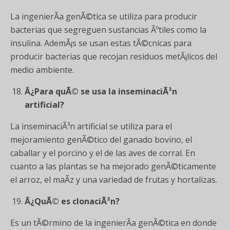
La ingenierÃ­a genÃ©tica se utiliza para producir
bacterias que segreguen sustancias Ãºtiles como la
insulina. AdemÃ¡s se usan estas tÃ©cnicas para
producir bacterias que recojan residuos metÃ¡licos del
medio ambiente.
Â¿Para quÃ© se usa la inseminaciÃ³n
artificial?
La inseminaciÃ³n artificial se utiliza para el
mejoramiento genÃ©tico del ganado bovino, el
caballar y el porcino y el de las aves de corral. En
cuanto a las plantas se ha mejorado genÃ©ticamente
el arroz, el maÃ­z y una variedad de frutas y hortalizas.
Â¿QuÃ© es clonaciÃ³n?
Es un tÃ©rmino de la ingenierÃ­a genÃ©tica en donde