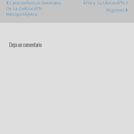
CaracterÃ­sticas Generales
Ãfrica: Su UbicaciÃ³n Y
De La CivilizaciÃ³n
Regiones
MesopotÃ¡mica
Deja un comentario