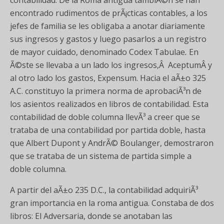
contabilidad. De la Roma antigua tambiÃ©n se han
encontrado rudimentos de prÃ¡cticas contables, a los
jefes de familia se les obligaba a anotar diariamente
sus ingresos y gastos y luego pasarlos a un registro
de mayor cuidado, denominado Codex Tabulae
.
En
Ã©ste se llevaba a un lado los ingresos,Â AceptumÂ y
al otro lado los gastos, Expensum. Hacia el aÃ±o 325
A.C. constituyo la primera norma de aprobaciÃ³n de
los asientos realizados en libros de contabilidad. Esta
contabilidad de doble columna llevÃ³ a creer que se
trataba de una contabilidad por partida doble, hasta
que Albert Dupont y AndrÃ© Boulanger, demostraron
que se trataba de un sistema de partida simple a
doble columna.
A partir del aÃ±o 235 D.C., la contabilidad adquiriÃ³
gran importancia en la roma antigua. Constaba de dos
libros: El Adversaria, donde se anotaban las