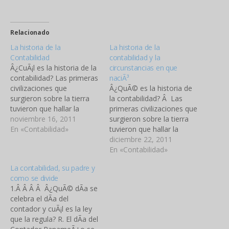
Relacionado
La historia de la
La historia de la
Contabilidad
contabilidad y la
Â¿CuÃ¡l es la historia de la
circunstancias en que
contabilidad? Las primeras
naciÃ³
civilizaciones que
Â¿QuÃ© es la historia de
surgieron sobre la tierra
la contabilidad? Â Las
tuvieron que hallar la
primeras civilizaciones que
manera de dejar
noviembre 16, 2011
surgieron sobre la tierra
constancia de
En «Contabilidad»
tuvieron que hallar la
determinados hechos con
manera de dejar
diciembre 22, 2011
proyecciÃ³n aritmÃ©tica,
constancia de
En «Contabilidad»
que se producÃ­an con
determinados hechos con
La contabilidad, su padre y
demasiada frecuencia y
proyecciÃ³n aritmÃ©tica,
como se divide
eran demasiado
que se producÃ­an con
1.Â Â Â Â Â¿QuÃ© dÃ­a se
complejos como para
demasiada frecuencia y
celebra el dÃ­a del
poder ser conservados
eran demasiado
contador y cuÃ¡l es la ley
por la memoria. Reyes y
complejos como para
que la regula? R. El dÃ­a del
sacerdotes…
poder ser conservados