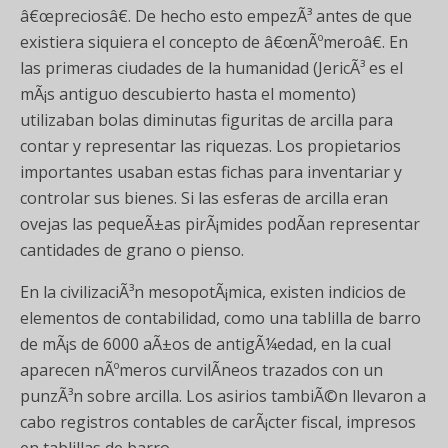
â€œpreciosâ€. De hecho esto empezÃ³ antes de que
existiera siquiera el concepto de â€œnÃºmeroâ€. En
las primeras ciudades de la humanidad (JericÃ³ es el
mÃ¡s antiguo descubierto hasta el momento)
utilizaban bolas diminutas figuritas de arcilla para
contar y representar las riquezas. Los propietarios
importantes usaban estas fichas para inventariar y
controlar sus bienes. Si las esferas de arcilla eran
ovejas las pequeÃ±as pirÃ¡mides podÃ­an representar
cantidades de grano o pienso.
En la civilizaciÃ³n mesopotÃ¡mica, existen indicios de
elementos de contabilidad, como una tablilla de barro
de mÃ¡s de 6000 aÃ±os de antigÃ¼edad, en la cual
aparecen nÃºmeros curvilÃ­neos trazados con un
punzÃ³n sobre arcilla. Los asirios tambiÃ©n llevaron a
cabo registros contables de carÃ¡cter fiscal, impresos