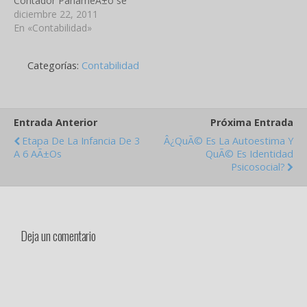
Contador PanameÃ±o se
por la memoria. Reyes y…
celebra el dÃ­a 17 de mayo
diciembre 22, 2011
por el Decreto de
En «Contabilidad»
Gabinete 157 de 6 de junio
de 1969 (G.O. 16,388 de
Categorías:
Contabilidad
23 de junio de 1969)…
Entrada Anterior
Próxima Entrada
Etapa De La Infancia De 3
Â¿QuÃ© Es La Autoestima Y
A 6 AÃ±os
QuÃ© Es Identidad
Psicosocial?
Deja un comentario