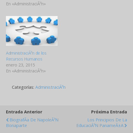
desarrollo y en la
En «AdministraciÃ³n»
coordinaciÃ³n y control de
tÃ©cnicas capaces de
promover el desempeÃ±o
eficiente del personal, a la
vez que la organizaciÃ³n
representa el medio que…
AdministraciÃ³n de los
Recursos Humanos
enero 23, 2015
En «AdministraciÃ³n»
Categorías:
AdministraciÃ³n
Entrada Anterior
Próxima Entrada
BiografÃ­a De NapoleÃ³n
Los Principios De La
Bonaparte
EducaciÃ³n PanameÃ±a