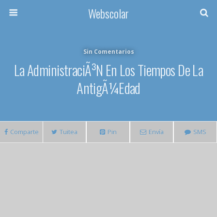
Webscolar
Sin Comentarios
La AdministraciÃ³n En Los Tiempos De La
AntigÃ¼edad
Comparte
Tuitea
Pin
Envía
SMS