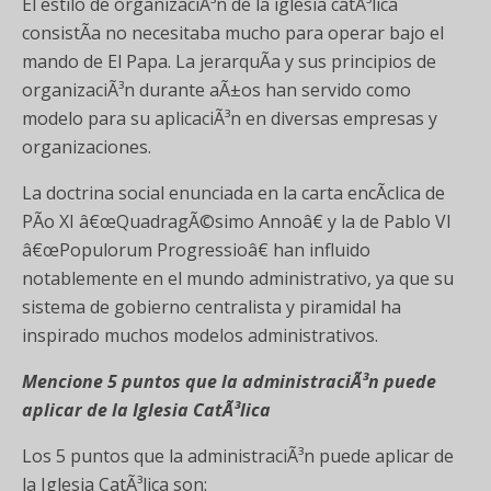
El estilo de organizaciÃ³n de la iglesia catÃ³lica
consistÃ­a no necesitaba mucho para operar bajo el
mando de El Papa. La jerarquÃ­a y sus principios de
organizaciÃ³n durante aÃ±os han servido como
modelo para su aplicaciÃ³n en diversas empresas y
organizaciones.
La doctrina social enunciada en la carta encÃ­clica de
PÃ­o XI â€œQuadragÃ©simo Annoâ€ y la de Pablo VI
â€œPopulorum Progressioâ€ han influido
notablemente en el mundo administrativo, ya que su
sistema de gobierno centralista y piramidal ha
inspirado muchos modelos administrativos.
Mencione 5 puntos que la administraciÃ³n puede
aplicar de la Iglesia CatÃ³lica
Los 5 puntos que la administraciÃ³n puede aplicar de
la Iglesia CatÃ³lica son: