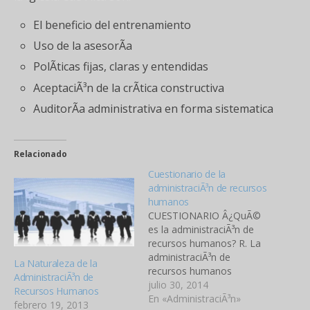
El beneficio del entrenamiento
Uso de la asesorÃ­a
PolÃ­ticas fijas, claras y entendidas
AceptaciÃ³n de la crÃ­tica constructiva
AuditorÃ­a administrativa en forma sistematica
Relacionado
Cuestionario de la
administraciÃ³n de recursos
humanos
CUESTIONARIO Â¿QuÃ©
es la administraciÃ³n de
recursos humanos? R. La
administraciÃ³n de
La Naturaleza de la
recursos humanos
AdministraciÃ³n de
consiste en la planeaciÃ³n,
julio 30, 2014
Recursos Humanos
en la organizaciÃ³n, en el
En «AdministraciÃ³n»
febrero 19, 2013