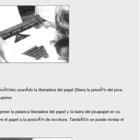
ivÃ©lelo usanÂ­do la liberadora del papel (libera la presiÃ³n del pisa-
uperior.
ner la palanca liberadora del papel y la barra del pisapapel en su
leve el papel a la posiciÃ³n de escritura. TambiÃ©n se puede nivelar el