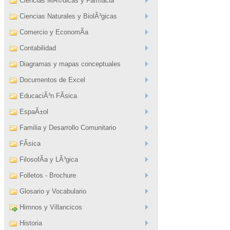
Ciencias MÃ©dicas y Farmacia
Ciencias Naturales y BiolÃ³gicas
Comercio y EconomÃ­a
Contabilidad
Diagramas y mapas conceptuales
Documentos de Excel
EducaciÃ³n FÃ­sica
EspaÃ±ol
Familia y Desarrollo Comunitario
FÃ­sica
FilosofÃ­a y LÃ³gica
Folletos - Brochure
Glosario y Vocabulario
Himnos y Villancicos
Historia