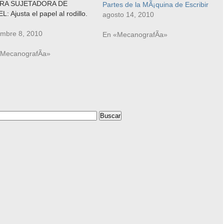
RA SUJETADORA DE
Partes de la MÃ¡quina de Escribir
L: Ajusta el papel al rodillo.
agosto 14, 2010
arra comÃºnmente estÃ¡
erada y posee dos
embre 8, 2010
En «MecanografÃ­a»
eÃ±os rodillos movibles que
ionan la hoja. CILINDRO: o
«MecanografÃ­a»
Ãºnmente denominado
lo, es un rodillo de color
ro de caucho…