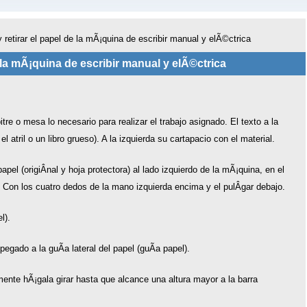
 y retirar el papel de la mÃ¡quina de escribir manual y elÃ©ctrica
de la mÃ¡quina de escribir manual y elÃ©ctrica
tre o mesa lo necesario para realizar el trabajo asignado. El texto a la
 atril o un libro grueso). A la izquierda su cartapacio con el material.
apel (origiÂ­nal y hoja protectora) al lado izquierdo de la mÃ¡quina, en el
. Con los cuatro dedos de la mano izquierda encima y el pulÂ­gar debajo.
l).
pegado a la guÃ­a lateral del papel (guÃ­a papel).
amente hÃ¡gala girar hasta que alcance una altura mayor a la barra