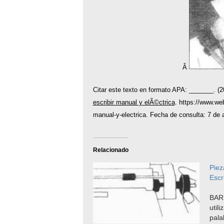
Â
Citar este texto en formato APA: _______. (2
escribir manual y elÃ©ctrica
. https://www.web
manual-y-electrica. Fecha de consulta: 7 de 
Relacionado
Piez
Escr
BAR
util
pala