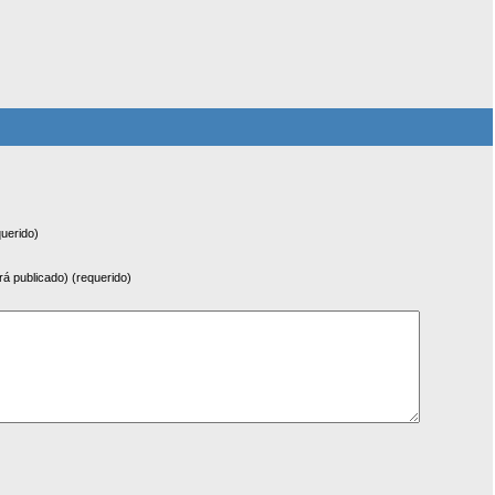
uerido)
rá publicado) (requerido)