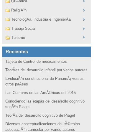
QuÃ­mica
ReligiÃ³n
TecnologÃ­a, industria e IngenierÃ­a
Trabajo Social
Turismo
Recientes
Tarjeta de Control de medicamentos
TeorÃ­as del desarrollo infantil por varios autores
EvoluciÃ³n constitucional de PanamÃ¡ versus
otros paÃ­ses
Las Cumbres de las AmÃ©ricas del 2015
Conociendo las etapas del desarrollo cognitivo
segÃºn Piaget
TeorÃ­a del desarrollo cognitivo de Piaget
Diversas conceptualizaciones del tÃ©rmino
adecuaciÃ³n curricular por varios autores