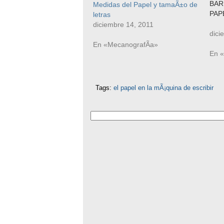
BAR
Medidas del Papel y tamaÃ±o de
PAPE
letras
La b
diciembre 14, 2011
num
dici
pequ
En «MecanografÃ­a»
pres
En 
com
rodil
neg
Tags:
el papel en la mÃ¡quina de escribir