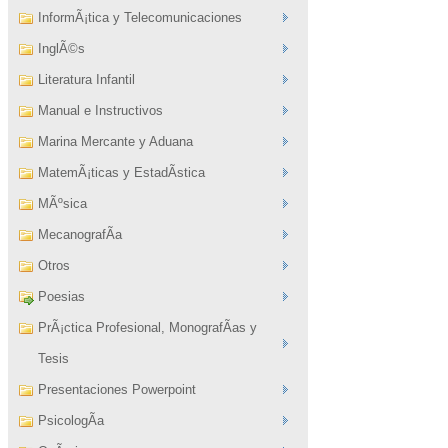
InformÃ¡tica y Telecomunicaciones
InglÃ©s
Literatura Infantil
Manual e Instructivos
Marina Mercante y Aduana
MatemÃ¡ticas y EstadÃ­stica
MÃºsica
MecanografÃ­a
Otros
Poesias
PrÃ¡ctica Profesional, MonografÃ­as y
Tesis
Presentaciones Powerpoint
PsicologÃ­a