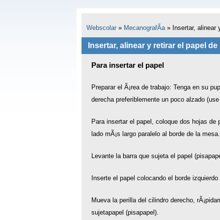
Webscolar
»
MecanografÃ­a
»
Insertar, alinear
Insertar, alinear y retirar el papel 
Para insertar el papel
Preparar el Ã¡rea de trabajo: Tenga en su pupi
derecha preferiblemente un poco alzado (use el
Para insertar el papel, coloque dos hojas de p
lado mÃ¡s largo paralelo al borde de la mesa
Levante la barra que sujeta el papel (pisapape
Inserte el papel colocando el borde izquierdo 
Mueva la perilla del cilindro derecho, rÃ¡pid
sujetapapel (pisapapel).