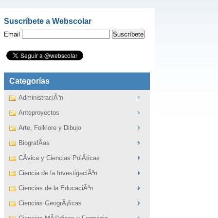
Suscríbete a Webscolar
Email
Categorías
AdministraciÃ³n
Anteproyectos
Arte, Folklore y Dibujo
BiografÃ­as
CÃ­vica y Ciencias PolÃ­ticas
Ciencia de la InvestigaciÃ³n
Ciencias de la EducaciÃ³n
Ciencias GeogrÃ¡ficas