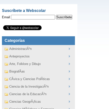
Suscríbete a Webscolar
Email
Categorías
AdministraciÃ³n
Anteproyectos
Arte, Folklore y Dibujo
BiografÃ­as
CÃ­vica y Ciencias PolÃ­ticas
Ciencia de la InvestigaciÃ³n
Ciencias de la EducaciÃ³n
Ciencias GeogrÃ¡ficas