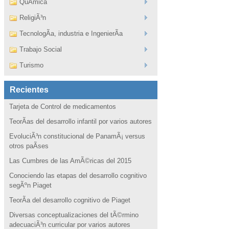
QuÃ­mica
ReligiÃ³n
TecnologÃ­a, industria e IngenierÃ­a
Trabajo Social
Turismo
Recientes
Tarjeta de Control de medicamentos
TeorÃ­as del desarrollo infantil por varios autores
EvoluciÃ³n constitucional de PanamÃ¡ versus
otros paÃ­ses
Las Cumbres de las AmÃ©ricas del 2015
Conociendo las etapas del desarrollo cognitivo
segÃºn Piaget
TeorÃ­a del desarrollo cognitivo de Piaget
Diversas conceptualizaciones del tÃ©rmino
adecuaciÃ³n curricular por varios autores