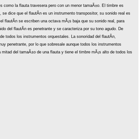
 es como la flauta travesera pero con un menor tamaÃ±o. El timbre es
 se dice que el flautÃ­n es un instrumento transpositor, su sonido real es
en el flautÃ­n se escriben una octava mÃ¡s baja que su sonido real, para
ido del flautÃ­n es penetrante y se caracteriza por su tono agudo. De
 de todos los instrumentos orquestales. La sonoridad del flautÃ­n,
muy penetrante, por lo que sobresale aunque todos los instrumentos
a mitad del tamaÃ±o de una flauta y tiene el timbre mÃ¡s alto de todos los