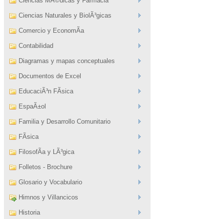
Ciencias MÃ©dicas y Farmacia
Ciencias Naturales y BiolÃ³gicas
Comercio y EconomÃ­a
Contabilidad
Diagramas y mapas conceptuales
Documentos de Excel
EducaciÃ³n FÃ­sica
EspaÃ±ol
Familia y Desarrollo Comunitario
FÃ­sica
FilosofÃ­a y LÃ³gica
Folletos - Brochure
Glosario y Vocabulario
Himnos y Villancicos
Historia