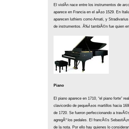
El violÃ­n nace entre los instrumentos de ar
aparece en Francia en el aÃ±o 1529. En Italia
aparecen luthiers como Amati, y Stradivariu
de instrumentos. Ã‰l tambiÃ©n fue quien en 1
Piano
El piano aparece en 1710, “el piano forte” re
clavicordio de pequeÃ±os martillos hacia 16
de 1720. Se fueron perfeccionando a travÃ©s 
agregÃ³ los pedales. El francÃ©s SebastiÃ¡n 
de la nota. Por ello hay quienes lo considera