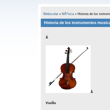
Webscolar
»
MÃºsica
»
Historia de los instru
Historia de los instrumentos music
Â
Â
ViolÃ­n