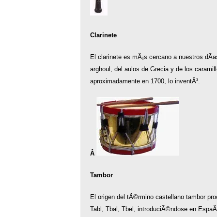
Clarinete
El clarinete es mÃ¡s cercano a nuestros dÃ­a
arghoul, del aulos de Grecia y de los carami
aproximadamente en 1700, lo inventÃ³.
Â
Tambor
El origen del tÃ©rmino castellano tambor pro
Tabl, Tbal, Tbel, introduciÃ©ndose en EspaÃ