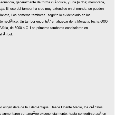
onancia, generalmente de forma cilÃ­ndrica, y una (o dos) membrana,
caja. El uso del tambor ha sido muy extendido en el mundo, se pueden
planeta, Los primeros tambores, segÃºn lo evidenciado en los
do neolÃ­tico. Un tambor encontrÃ³ en ahuecar de la Moravia, fecha 6000
mÃ©ria, de 3000 a.C. Los primeros tambores consistieron en
l Ã¡rbol.
yo origen data de la Edad Antigua. Desde Oriente Medio, los crÃ³talos
os aumentaron su tamaÃ±o exponencialmente, hasta convertirse asÃ­ en