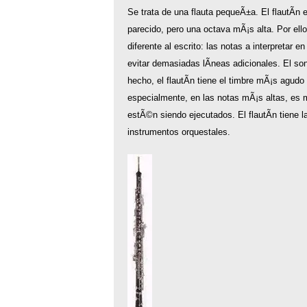
Se trata de una flauta pequeÃ±a. El flautÃ­n
parecido, pero una octava mÃ¡s alta. Por ello,
diferente al escrito: las notas a interpretar 
evitar demasiadas lÃ­neas adicionales. El son
hecho, el flautÃ­n tiene el timbre mÃ¡s agudo
especialmente, en las notas mÃ¡s altas, es 
estÃ©n siendo ejecutados. El flautÃ­n tiene l
instrumentos orquestales.