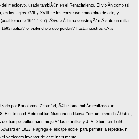
co del medioevo, usado tambiÃ©n en el Renacimiento. El violÃ­n como tal
, en los siglos XVII y XVIII se los construye como obra de arte, y
s (posiblemente 1644-1737). Ã‰ste Ãºltimo construyÃ³ mÃ¡s de un millar
683 realizÃ³ el violonchelo que perdurÃ³ hasta nuestros dÃ­as.
alizado por Bartolomeo Cristofori, Ã©l mismo habÃ­a realizado un
98. Existe en el Metropolitan Museum de Nueva York un piano de Ã©stos,
del tiempo. Silbermann mejorÃ³ los martillos y J. A. Stein, en 1789
Ã‰rard en 1822 le agrega el escape doble, para permitir la repeticiÃ³n
n el verdadero inventor de este instrumento.