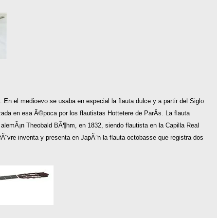
a. En el medioevo se usaba en especial la flauta dulce y a partir del Siglo
izada en esa Ã©poca por los flautistas Hottetere de ParÃ­s. La flauta
l alemÃ¡n Theobald BÃ¶hm, en 1832, siendo flautista en la Capilla Real
¨vre inventa y presenta en JapÃ³n la flauta octobasse que registra dos