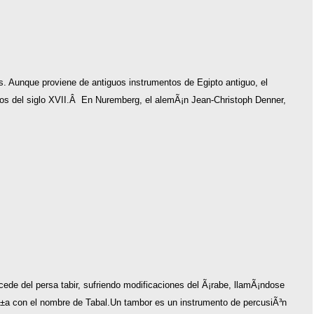
s. Aunque proviene de antiguos instrumentos de Egipto antiguo, el
llos del siglo XVII.Â En Nuremberg, el alemÃ¡n Jean-Christoph Denner,
cede del persa tabir, sufriendo modificaciones del Ã¡rabe, llamÃ¡ndose
±a con el nombre de Tabal.Un tambor es un instrumento de percusiÃ³n