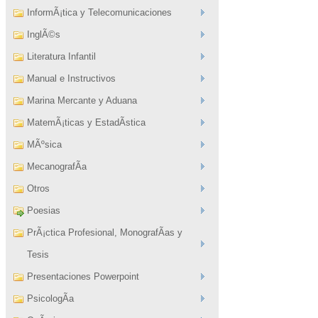
InformÃ¡tica y Telecomunicaciones
InglÃ©s
Literatura Infantil
Manual e Instructivos
Marina Mercante y Aduana
MatemÃ¡ticas y EstadÃ­stica
MÃºsica
MecanografÃ­a
Otros
Poesias
PrÃ¡ctica Profesional, MonografÃ­as y
Tesis
Presentaciones Powerpoint
PsicologÃ­a