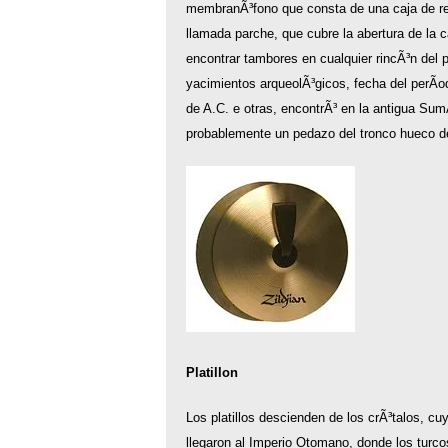
membranÃ³fono que consta de una caja de res
llamada parche, que cubre la abertura de la 
encontrar tambores en cualquier rincÃ³n del 
yacimientos arqueolÃ³gicos, fecha del perÃ­o
de A.C. e otras, encontrÃ³ en la antigua Su
probablemente un pedazo del tronco hueco de
Platillon
Los platillos descienden de los crÃ³talos, cu
llegaron al Imperio Otomano, donde los turc