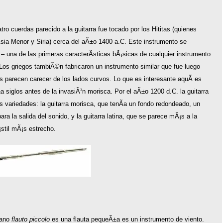
o cuerdas parecido a la guitarra fue tocado por los Hititas (quienes
ia Menor y Siria) cerca del aÃ±o 1400 a.C. Este instrumento se
– una de las primeras caracterÃ­sticas bÃ¡sicas de cualquier instrumento
 Los griegos tambiÃ©n fabricaron un instrumento similar que fue luego
 parecen carecer de los lados curvos. Lo que es interesante aquÃ­ es
siglos antes de la invasiÃ³n morisca. Por el aÃ±o 1200 d.C. la guitarra
 variedades: la guitarra morisca, que tenÃ­a un fondo redondeado, un
ara la salida del sonido, y la guitarra latina, que se parece mÃ¡s a la
stil mÃ¡s estrecho.
liano
flauto piccolo
es una flauta pequeÃ±a es un instrumento de viento.