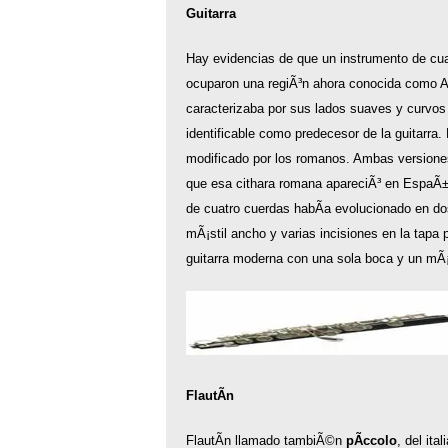
Guitarra
Hay evidencias de que un instrumento de cuatr
ocuparon una regiÃ³n ahora conocida como As
caracterizaba por sus lados suaves y curvos 
identificable como predecesor de la guitarra.
modificado por los romanos. Ambas versiones
que esa cithara romana apareciÃ³ en EspaÃ±a 
de cuatro cuerdas habÃ­a evolucionado en dos
mÃ¡stil ancho y varias incisiones en la tapa p
guitarra moderna con una sola boca y un mÃ¡
FlautÃ­n
FlautÃ­n llamado tambiÃ©n
pÃ­ccolo
, del ita