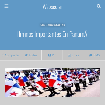
Webscolar
Sin Comentarios
Himnos Importantes En PanamÃ¡
Comparte
Tuitea
Pin
Envía
SMS