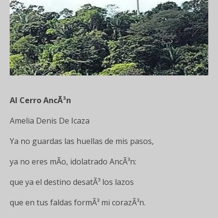
Al Cerro AncÃ³n
Amelia Denis De Icaza
Ya no guardas las huellas de mis pasos,
ya no eres mÃ­o, idolatrado AncÃ³n:
que ya el destino desatÃ³ los lazos
que en tus faldas formÃ³ mi corazÃ³n.