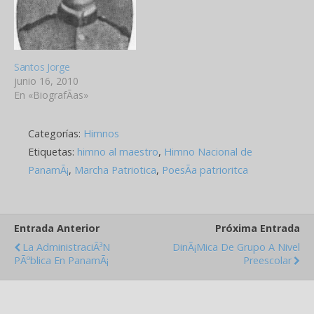
el embajador de Costa
Rica, Leonidas Pacheco,
que Santos…
Santos Jorge
junio 16, 2010
En «BiografÃ­as»
Categorías:
Himnos
Etiquetas:
himno al maestro
,
Himno Nacional de
PanamÃ¡
,
Marcha Patriotica
,
PoesÃ­a patrioritca
Entrada Anterior
Próxima Entrada
La AdministraciÃ³n
DinÃ¡mica De Grupo A Nivel
PÃºblica En PanamÃ¡
Preescolar