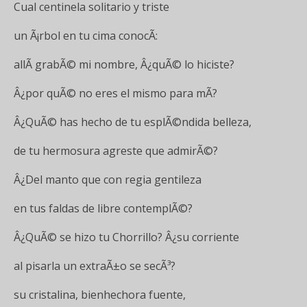
Cual centinela solitario y triste
un Ã¡rbol en tu cima conocÃ­:
allÃ­ grabÃ© mi nombre, Â¿quÃ© lo hiciste?
Â¿por quÃ© no eres el mismo para mÃ­?
Â¿QuÃ© has hecho de tu esplÃ©ndida belleza,
de tu hermosura agreste que admirÃ©?
Â¿Del manto que con regia gentileza
en tus faldas de libre contemplÃ©?
Â¿QuÃ© se hizo tu Chorrillo? Â¿su corriente
al pisarla un extraÃ±o se secÃ³?
su cristalina, bienhechora fuente,