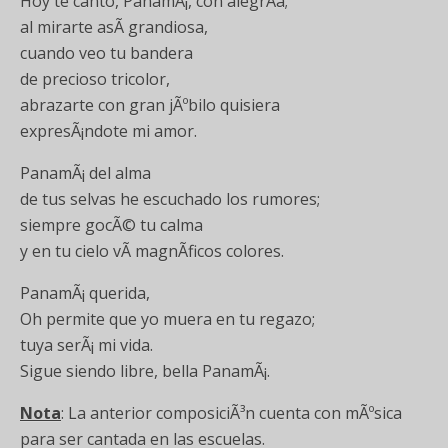
Hoy te canto, PanamÃ¡, con alegrÃ­a;
al mirarte asÃ­ grandiosa,
cuando veo tu bandera
de precioso tricolor,
abrazarte con gran jÃºbilo quisiera
expresÃ¡ndote mi amor.
PanamÃ¡ del alma
de tus selvas he escuchado los rumores;
siempre gocÃ© tu calma
y en tu cielo vÃ­ magnÃ­ficos colores.
PanamÃ¡ querida,
Oh permite que yo muera en tu regazo;
tuya serÃ¡ mi vida.
Sigue siendo libre, bella PanamÃ¡.
Nota
: La anterior composiciÃ³n cuenta con mÃºsica
para ser cantada en las escuelas.