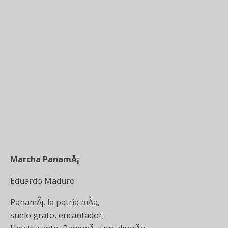
Marcha PanamÃ¡
Eduardo Maduro
PanamÃ¡, la patria mÃ­a,
suelo grato, encantador;