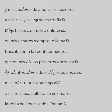
y mis sueÃ±os de amor, mis ilusiones,
a tu brisa y tus Ã¡rboles confiÃ©.
MÃ¡s tarde, con mi lira enlutecida
en mis pesares siempre te llamÃ©:
buscaba en ti la fuente bendecida
que en mis aÃ±os primeros encontrÃ©.
Â¡CuÃ¡ntos aÃ±os de incÃ³gnitos pesares,
mi espÃ­ritu buscaba mÃ¡s allÃ¡
a mi hermosa sultana de dos mares,
la reina de dos mundos, PanamÃ¡!