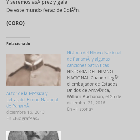
Y seremos asÃ­ prez y gala
De este mundo feraz de ColÃ³n.
(CORO)
Relacionado
Historia del Himno Nacional
de PanamÃ¡ y algunas
canciones patriÃ³ticas
HISTORIA DEL HIMNO
NACIONAL Cuando llegÃ³
el embajador de Estados
Unidos de AmÃ©rica,
Autor de la MÃºsica y
William Buchanan, el 25 de
Letras del Himno Nacional
Diciembre de 1903, no
diciembre 21, 2016
de PanamÃ¡
tenÃ­amos Himno
En «Historia»
diciembre 16, 2013
Nacional al presentar las
En «BiografÃ­as»
credenciales el de
PanamÃ¡. Fue el 18 de
julio de 1904 cuando llegÃ³