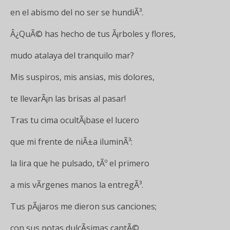
en el abismo del no ser se hundiÃ³.
Â¿QuÃ© has hecho de tus Ã¡rboles y flores,
mudo atalaya del tranquilo mar?
Mis suspiros, mis ansias, mis dolores,
te llevarÃ¡n las brisas al pasar!
Tras tu cima ocultÃ¡base el lucero
que mi frente de niÃ±a iluminÃ³:
la lira que he pulsado, tÃº el primero
a mis vÃ­rgenes manos la entregÃ³.
Tus pÃ¡jaros me dieron sus canciones;
con sus notas dulcÃ­simas cantÃ©,