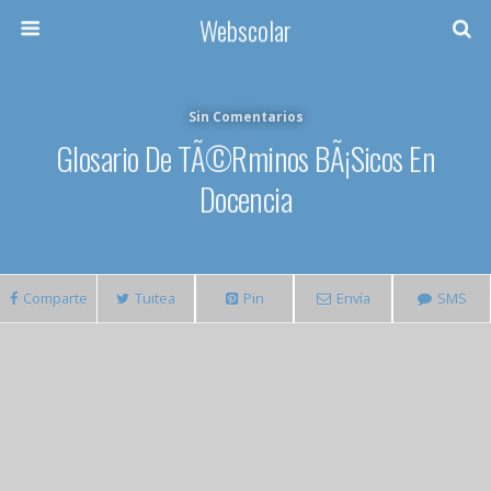
Webscolar
Sin Comentarios
Glosario De TÃ©rminos BÃ¡sicos En
Docencia
Comparte
Tuitea
Pin
Envía
SMS