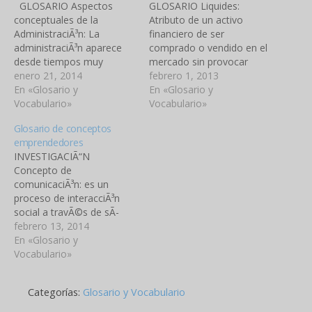
GLOSARIO Aspectos
GLOSARIO Liquides:
conceptuales de la
Atributo de un activo
AdministraciÃ³n: La
financiero de ser
administraciÃ³n aparece
comprado o vendido en el
desde tiempos muy
mercado sin provocar
remotos, desde el
enero 21, 2014
cambios considerables en
febrero 1, 2013
momento en que aparece
En «Glosario y
el precio. Mercado de
En «Glosario y
el hombre. Las primeras
Vocabulario»
valores: son un tipo de
Vocabulario»
manifestaciones reciben el
mercado de capitales en el
Glosario de conceptos
nombre de acto
que se negocia la renta
emprendedores
administrativo. La
variable y la renta fija de
INVESTIGACIÃ“N
administraciÃ³n estÃ¡ muy
una forma estructurada, a
Concepto de
relacionada con todas las
travÃ©s…
comunicaciÃ³n: es un
Ã¡reas funcionales de la
proceso de interacciÃ³n
empresa. Esto se debe a
social a travÃ©s de sÃ­
que todas…
mbolos y sistemas de
febrero 13, 2014
mensajes que se
En «Glosario y
producen como parte de
Vocabulario»
la actividad humana.
Importancia de la
Categorías:
Glosario y Vocabulario
comunicaciÃ³n: Gracias a
la comunicaciÃ³n