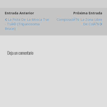
podemos llegar a conocer
a las personas, ya que, a
Entrada Anterior
Próxima Entrada
travÃ©s de ella podemos
saber…
La Pista De La Mosca Tse
ComposiciÃ³n: La Zona Libre
- TsÃ© (Tripanosoma
De ColÃ³n
Brucei)
Deja un comentario