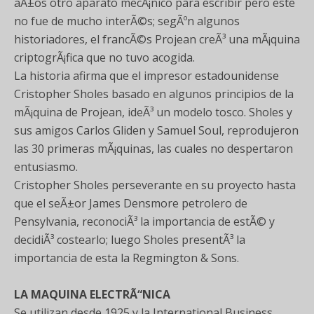
aÃ±os otro aparato mecÃ¡nico para escribir pero este
no fue de mucho interÃ©s; segÃºn algunos
historiadores, el francÃ©s Projean creÃ³ una mÃ¡quina
criptogrÃ¡fica que no tuvo acogida.
La historia afirma que el impresor estadounidense
Cristopher Sholes basado en algunos principios de la
mÃ¡quina de Projean, ideÃ³ un modelo tosco. Sholes y
sus amigos Carlos Gliden y Samuel Soul, reprodujeron
las 30 primeras mÃ¡quinas, las cuales no despertaron
entusiasmo.
Cristopher Sholes perseverante en su proyecto hasta
que el seÃ±or James Densmore petrolero de
Pensylvania, reconociÃ³ la importancia de estÃ© y
decidiÃ³ costearlo; luego Sholes presentÃ³ la
importancia de esta la Regmington & Sons.
LA MAQUINA ELECTRÃ“NICA
Se utilizan desde 1925 y la International Business