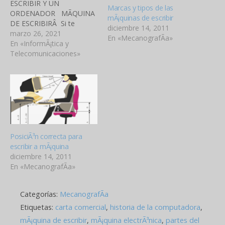
ESCRIBIR Y UN
Marcas y tipos de las
ORDENADOR MÃQUINA
mÃ¡quinas de escribir
DE ESCRIBIRÂ Si te
diciembre 14, 2011
equivocas al escribir,
marzo 26, 2021
En «MecanografÃ­a»
puedes corregirlo pero
En «InformÃ¡tica y
con corrector Al poner
Telecomunicaciones»
signos y apostrofes,
necesitas utilizar solo la
mayÃºscula (ponerlo en la
tecla mayÃºscula para que
actuÃ©) y para poner
acento solo necesitas de
una tecla…
PosiciÃ³n correcta para
escribir a mÃ¡quina
diciembre 14, 2011
En «MecanografÃ­a»
Categorías:
MecanografÃ­a
Etiquetas:
carta comercial
,
historia de la computadora
,
mÃ¡quina de escribir
,
mÃ¡quina electrÃ³nica
,
partes del