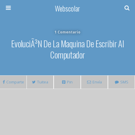
Webscolar
1 Comentario
EvoluciÃ³n De La Maquina De Escribir Al
Computador
Comparte
Tuitea
Pin
Envía
SMS