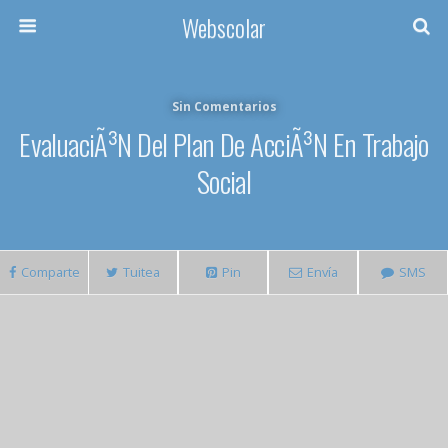
Webscolar
Sin Comentarios
EvaluaciÃ³n Del Plan De AcciÃ³n En Trabajo
Social
Comparte
Tuitea
Pin
Envía
SMS