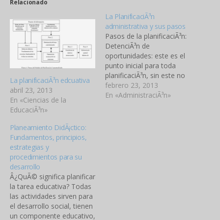
Relacionado
La PlanificaciÃ³n
administrativa y sus pasos
Pasos de la planificaciÃ³n:
DetenciÃ³n de
oportunidades: este es el
punto inicial para toda
planificaciÃ³n, sin este no
La planificaciÃ³n edcuativa
existe planificaciÃ³n.
febrero 23, 2013
abril 23, 2013
RealizÃ¡ndose un esquema
En «AdministraciÃ³n»
En «Ciencias de la
con las oportunidades, se
EducaciÃ³n»
debe tener un diagnostico
realista de las
Planeamiento DidÃ¡ctico:
oportunidades.
Fundamentos, principios,
Establecimiento de los
estrategias y
objetivos: Los objetivos
procedimientos para su
deben ser planteados
desarrollo
generalmente para toda la
Â¿QuÃ© significa planificar
empresa, son…
la tarea educativa? Todas
las actividades sirven para
el desarrollo social, tienen
un componente educativo,