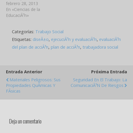
ya sea implÃ­cito o explÃ­
febrero 28, 2013
cito. Muchas expectativas
En «Ciencias de la
sociales son puestas en la
EducaciÃ³n»
educaciÃ³n, por lo tanto,
no es posible dejar su
Categorías:
Trabajo Social
organizaciÃ³n, desarrollo y
evaluaciÃ³n a la
Etiquetas:
diseÃ±o
,
ejecuciÃ³n y evaluaciÃ³n
,
evaluaciÃ³n
improvisaciÃ³n. En las
del plan de acciÃ³n
,
plan de acciÃ³n
,
trabajadora social
sociedades actuales,…
Entrada Anterior
Próxima Entrada
Materiales Peligrosos: Sus
Seguridad En El Trabajo: La
Propiedades QuÃ­micas Y
ComunicaciÃ³n De Riesgos
FÃ­sicas
Deja un comentario