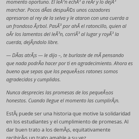
momento oportuno. El leÃ³n echÃ³ a reÃ­r y lo dejÃ³
marchar. Pocos dÃ­as despuÃ©s unos cazadores
apresaron al rey de la selva y le ataron con una cuerda a
un frondoso Ã¡rbol. PasÃ³ por ahÃ­ el ratoncillo, quien al
oÃ­r los lamentos del leÃ³n, corriÃ³ al lugar y royÃ³ la
cuerda, dejÃ¡nd
olo libre.
— DÃ­as atrÃ¡s — le dijo –, te burlaste de mÃ­ pensando
que nada podrÃ­a hacer por ti en agradecimiento. Ahora es
bueno que sepas que los pequeÃ±os ratones somos
agradecidos y cumplidos.
Nunca desprecies las promesas de los pequeÃ±os
honestos. Cuando llegue el momento las cumplirÃ¡n.
EstÃ¡ puede ser una historia que motive la solidaridad
en los estudiantes y el cumplimiento de promesas. Al
dar buen trato a los demÃ¡s, equitativamente
recibirÃ¡s un trato amable a su vez.