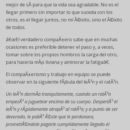
mejor de sÃ­ para que la vida sea agradable. No es el
llegar primero sin importar lo que suceda con los
otros, es el llegar juntos, no mi Ã©xito, sino el Ã©xito
de todos.
â€œEl verdadero compaÃ±ero sabe que en muchas
ocasiones es preferible detener el paso y, a veces,
tomar sobre los propios hombros la carga del otro,
para hacerla mÃ¡s liviana y aminorar la fatigaâ€.
El compaÃ±erismo y trabajo en equipo se puede
observar en la siguiente fÃ¡bula del leÃ³n y el ratÃ³n.
Un leÃ³n dormÃ­a tranquilamente, cuando un ratÃ³n
empezÃ³ a juguetear encima de su cuerpo. DespertÃ³ el
leÃ³n y rÃ¡pidamente atrapÃ³ al ratÃ³n; y a punto de ser
devorado, le pidiÃ³ Ã©ste que le perdonara,
prometiÃ©ndole pagarle cumplidamente llegado el