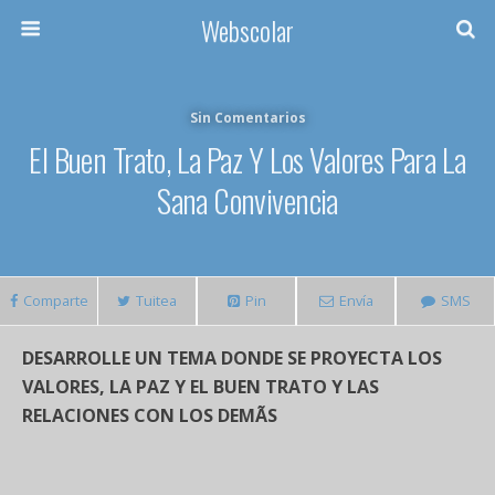
Webscolar
Sin Comentarios
El Buen Trato, La Paz Y Los Valores Para La
Sana Convivencia
Comparte
Tuitea
Pin
Envía
SMS
DESARROLLE UN TEMA DONDE SE PROYECTA LOS
VALORES, LA PAZ Y EL BUEN TRATO Y LAS
RELACIONES CON LOS DEMÃS