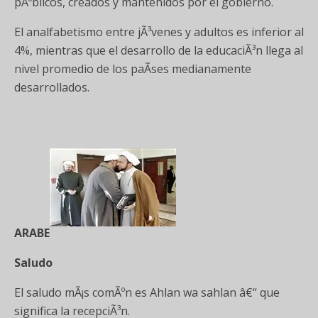
pÃºblicos, creados y mantenidos por el gobierno.
El analfabetismo entre jÃ³venes y adultos es inferior al
4%, mientras que el desarrollo de la educaciÃ³n llega al
nivel promedio de los paÃ­ses medianamente
desarrollados.
ARABE
Saludo
El saludo mÃ¡s comÃºn es Ahlan wa sahlan â€“ que
significa la recepciÃ³n.