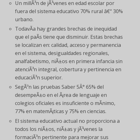
Un millÃ³n de jÃ³venes en edad escolar por
fuera del sistema educativo 70% rural â€“ 30%
urbano.
TodavÃ­a hay grandes brechas de inequidad
que el paÃ­s tiene que disminuir. Estas brechas
se localizan en: calidad, acceso y permanencia
en el sistema, desigualdades regionales,
analfabetismo, niÃ±os en primera infancia sin
atenciÃ³n integral, cobertura y pertinencia en
educaciÃ³n superior.
SegÃºn las pruebas Saber 5Â° 65% del
desempeÃ±o en el Ã¡rea de lenguaje en
colegios oficiales es insuficiente o mÃ­nimo,
77% en matemÃ¡ticas y 75% en ciencias.
El sistema educativo actual no proporciona a
todos los niÃ±os, niÃ±as y jÃ³venes la
formaciÃ³n pertinente para mejorar sus