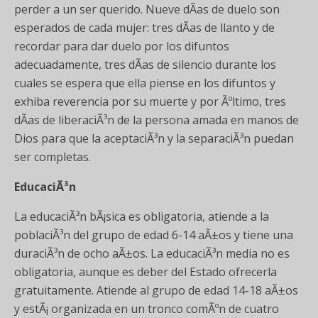
perder a un ser querido. Nueve dÃ­as de duelo son
esperados de cada mujer: tres dÃ­as de llanto y de
recordar para dar duelo por los difuntos
adecuadamente, tres dÃ­as de silencio durante los
cuales se espera que ella piense en los difuntos y
exhiba reverencia por su muerte y por Ãºltimo, tres
dÃ­as de liberaciÃ³n de la persona amada en manos de
Dios para que la aceptaciÃ³n y la separaciÃ³n puedan
ser completas.
EducaciÃ³n
La educaciÃ³n bÃ¡sica es obligatoria, atiende a la
poblaciÃ³n del grupo de edad 6-14 aÃ±os y tiene una
duraciÃ³n de ocho aÃ±os. La educaciÃ³n media no es
obligatoria, aunque es deber del Estado ofrecerla
gratuitamente. Atiende al grupo de edad 14-18 aÃ±os
y estÃ¡ organizada en un tronco comÃºn de cuatro