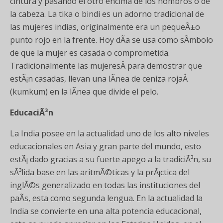
cintura y pasando el otro encima de los hombros o de
la cabeza. La tika o bindi es un adorno tradicional de
las mujeres indias, originalmente era un pequeÃ±o
punto rojo en la frente. Hoy dÃ­a se usa como sÃ­mbolo
de que la mujer es casada o comprometida.
Tradicionalmente las mujeresÂ para demostrar que
estÃ¡n casadas, llevan una lÃ­nea de ceniza rojaÂ
(kumkum) en la lÃ­nea que divide el pelo.
EducaciÃ³n
La India posee en la actualidad uno de los alto niveles
educacionales en Asia y gran parte del mundo, esto
estÃ¡ dado gracias a su fuerte apego a la tradiciÃ³n, su
sÃ³lida base en las aritmÃ©ticas y la prÃ¡ctica del
inglÃ©s generalizado en todas las instituciones del
paÃ­s, esta como segunda lengua. En la actualidad la
India se convierte en una alta potencia educacional,