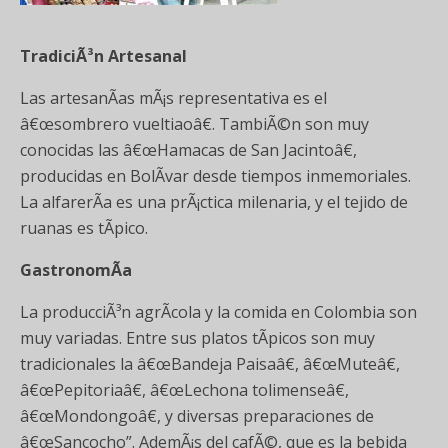
TradiciÃ³n Artesanal
Las artesanÃ­as mÃ¡s representativa es el
â€œsombrero vueltiaoâ€. TambiÃ©n son muy
conocidas las â€œHamacas de San Jacintoâ€,
producidas en BolÃ­var desde tiempos inmemoriales.
La alfarerÃ­a es una prÃ¡ctica milenaria, y el tejido de
ruanas es tÃ­pico.
GastronomÃ­a
La producciÃ³n agrÃ­cola y la comida en Colombia son
muy variadas. Entre sus platos tÃ­picos son muy
tradicionales la â€œBandeja Paisaâ€, â€œMuteâ€,
â€œPepitoriaâ€, â€œLechona tolimenseâ€,
â€œMondongoâ€, y diversas preparaciones de
â€œSancocho”. AdemÃ¡s del cafÃ©, que es la bebida