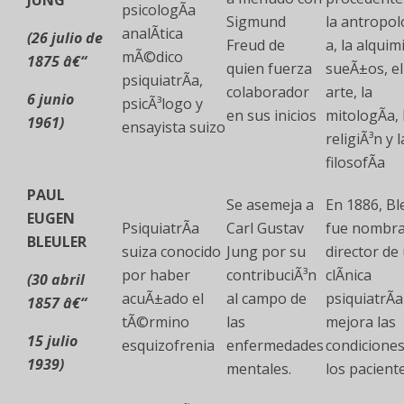
JUNG
psicologÃ­a
Sigmund
la antropo
analÃ­tica
(26 julio de
Freud de
a, la alquim
mÃ©dico
1875 â€“
quien fuerza
sueÃ±os, el
psiquiatrÃ­a,
colaborador
arte, la
6 junio
psicÃ³logo y
en sus inicios
mitologÃ­a, 
1961)
ensayista suizo
religiÃ³n y l
filosofÃ­a
PAUL
Se asemeja a
En 1886, Bl
EUGEN
PsiquiatrÃ­a
Carl Gustav
fue nombr
BLEULER
suiza conocido
Jung por su
director de
por haber
contribuciÃ³n
clÃ­nica
(30 abril
acuÃ±ado el
al campo de
psiquiatrÃ­a
1857 â€“
tÃ©rmino
las
mejora las
15 julio
esquizofrenia
enfermedades
condiciones
1939)
mentales.
los pacient