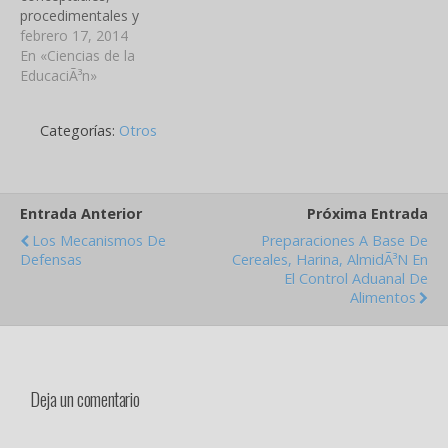
procedimentales y
actitudinales Actividades
febrero 17, 2014
sugeridas de aprendizaje y
En «Ciencias de la
de evaluaciÃ³n Reconocer
EducaciÃ³n»
y respeta sÃ­mbolos y
distintivos de la patria SÃ­
Categorías:
Otros
mbolos patrios La
bandera, Himno Nacional
y El Escudo Distintivo de la
nacionalidad Flor, Ave,
Entrada Anterior
Próxima Entrada
Ãrbol, Moneda y Canal de
PanamÃ¡…
Los Mecanismos De
Preparaciones A Base De
Defensas
Cereales, Harina, AlmidÃ³n En
El Control Aduanal De
Alimentos
Deja un comentario