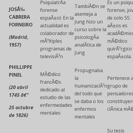
PsiquiatrÃ­a
Es un psiqu
TambiÃ©n se
JOSÃ‰
forense
forense, jo
asemeja a
CABRERA
espaÃ±ol. En la
de solo 55
Jung hizo un
FORNEIRO
actualidad es
aÃ±os es
curso sobre la
colaborador de
acadÃ©mic
(Madrid,
psicologÃ­a
mÃºltiples
mÃ©dico
1957)
analÃ­tica de
programas de
quirÃºrgico
Jung
televisiÃ³n
espaÃ±ola.
PHILLIPPE
Propugnaba
MÃ©dico
PINEL
la
Pertenece a
francÃ©s
humanizaciÃ³n
grupo de
(20 abril
dedicado al
del todo que
pensadores
1745 â€“
estudio de las
se daba o los
constituyer
enfermedades
25 octubre
enfermos
clÃ­nica mÃ
mentales
de 1826)
mentales
Su tesis