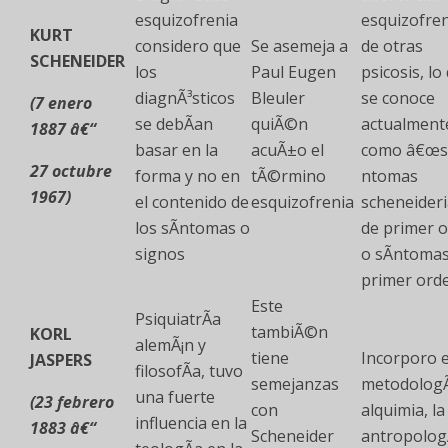
esquizofrenia
esquizofre
KURT
considero que
Se asemeja a
de otras
SCHENEIDER
los
Paul Eugen
psicosis, lo
diagnÃ³sticos
Bleuler
se conoce
(7 enero
se debÃ­an
quiÃ©n
actualment
1887 â€“
basar en la
acuÃ±o el
como â€œs
27 octubre
forma y no en
tÃ©rmino
ntomas
1967)
el contenido de
esquizofrenia
scheneider
los sÃ­ntomas o
de primer 
signos
o sÃ­ntoma
primer ord
Este
PsiquiatrÃ­a
tambiÃ©n
KORL
alemÃ¡n y
tiene
Incorporo 
JASPERS
filosofÃ­a, tuvo
semejanzas
metodologÃ­
una fuerte
(23 febrero
con
alquimia, la
influencia en la
1883 â€“
Scheneider
antropologÃ