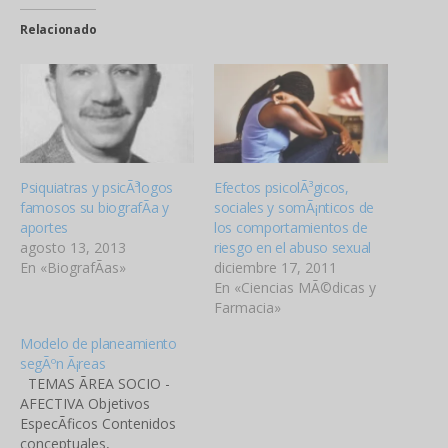
Relacionado
Psiquiatras y psicÃ³logos
Efectos psicolÃ³gicos,
famosos su biografÃ­a y
sociales y somÃ¡nticos de
aportes
los comportamientos de
agosto 13, 2013
riesgo en el abuso sexual
En «BiografÃ­as»
diciembre 17, 2011
En «Ciencias MÃ©dicas y
Farmacia»
Modelo de planeamiento
segÃºn Ã¡reas
TEMAS ÃREA SOCIO -
AFECTIVA Objetivos
EspecÃ­ficos Contenidos
conceptuales,