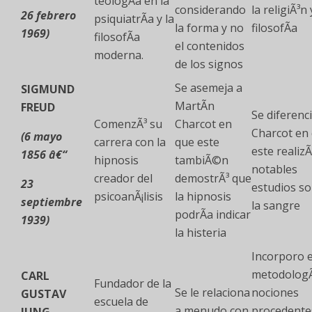
teologÃ­a en la
considerando
la religiÃ³n 
26 febrero
psiquiatrÃ­a y la
la forma y no
filosofÃ­a
1969)
filosofÃ­a
el contenidos
moderna.
de los signos
Se asemeja a
SIGMUND
MartÃ­n
FREUD
Se diferenc
ComenzÃ³ su
Charcot en
Charcot en
(6 mayo
carrera con la
que este
este realizÃ
1856 â€“
hipnosis
tambiÃ©n
notables
creador del
demostrÃ³ que
23
estudios s
psicoanÃ¡lisis
la hipnosis
septiembre
la sangre
podrÃ­a indicar
1939)
la histeria
Incorporo 
metodologÃ
CARL
Fundador de la
Se le relaciona
nociones
GUSTAV
escuela de
a menudo con
procedente