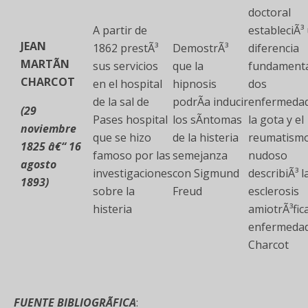
doctoral
A partir de
estableciÃ³
JEAN
1862 prestÃ³
DemostrÃ³
diferencia
MARTÃN
sus servicios
que la
fundamenta
CHARCOT
en el hospital
hipnosis
dos
de la sal de
podrÃ­a inducir
enfermeda
(29
Pases hospital
los sÃ­ntomas
la gota y el
noviembre
que se hizo
de la histeria
reumatism
1825 â€“ 16
famoso por las
semejanza
nudoso
agosto
investigaciones
con Sigmund
describiÃ³ l
1893)
sobre la
Freud
esclerosis
histeria
amiotrÃ³fic
enfermedad
Charcot
FUENTE BIBLIOGRÃFICA
: