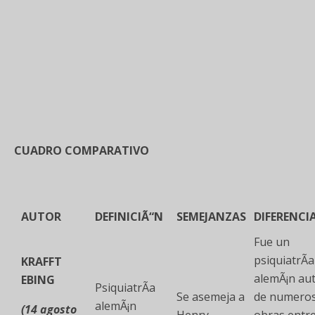
CUADRO COMPARATIVO
AUTOR
DEFINICIÃ“N
SEMEJANZAS
DIFERENCI
Fue un
psiquiatrÃ­a
KRAFFT
alemÃ¡n au
EBING
PsiquiatrÃ­a
Se asemeja a
de numero
alemÃ¡n
(14 agosto