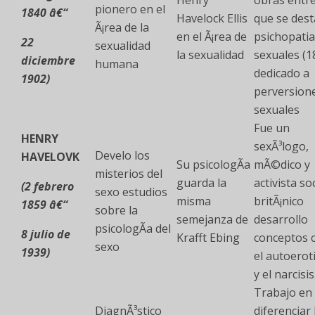
Henry
obras entre
pionero en el
1840 â€“
Havelock Ellis
que se dest
Ã¡rea de la
en el Ã¡rea de
psichopatia
22
sexualidad
la sexualidad
sexuales (1
diciembre
humana
dedicado a
1902)
perversion
sexuales
Fue un
HENRY
sexÃ³logo,
Develo los
HAVELOVK
Su psicologÃ­a
mÃ©dico y
misterios del
guarda la
activista soc
(2 febrero
sexo estudios
misma
britÃ¡nico
1859 â€“
sobre la
semejanza de
desarrollo
psicologÃ­a del
8 julio de
Krafft Ebing
conceptos
sexo
1939)
el autoero
y el narcis
Trabajo en
DiagnÃ³stico
diferenciar 