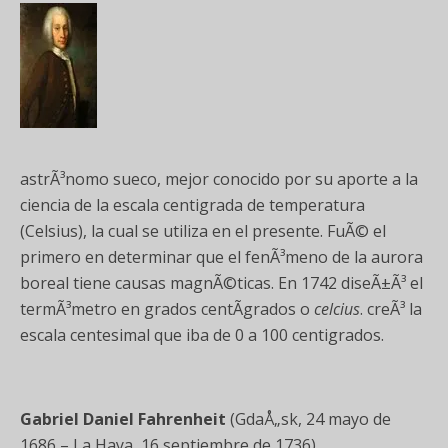
astrÃ³nomo sueco, mejor conocido por su aporte a la
ciencia de la escala centigrada de temperatura
(Celsius), la cual se utiliza en el presente. FuÃ© el
primero en determinar que el fenÃ³meno de la aurora
boreal tiene causas magnÃ©ticas. En 1742 diseÃ±Ã³ el
termÃ³metro en grados centÃ­grados o
celcius
. creÃ³ la
escala centesimal que iba de 0 a 100 centigrados.
Gabriel Daniel Fahrenheit
(GdaÅ„sk, 24 mayo de
1686 – La Haya, 16 septiembre de 1736)