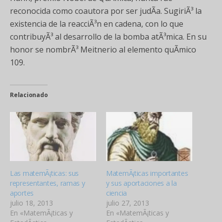
reconocida como coautora por ser judÃ­a. SugiriÃ³ la
existencia de la reacciÃ³n en cadena, con lo que
contribuyÃ³ al desarrollo de la bomba atÃ³mica. En su
honor se nombrÃ³ Meitnerio al elemento quÃ­mico
109.
Relacionado
Las matemÃ¡ticas: sus
MatemÃ¡ticas importantes
representantes, ramas y
y sus aportaciones a la
aportes
ciencia
julio 18, 2013
julio 27, 2013
En «MatemÃ¡ticas y
En «MatemÃ¡ticas y