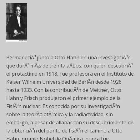
PermaneciÃ³ junto a Otto Hahn en una investigaciÃ³n
que durÃ³ mÃ¡s de treinta aÃ±os, con quien descubriÃ³
el protactinio en 1918. Fue profesora en el Instituto de
Kaiser Wilhelm Universidad de BerlÃ­n desde 1926
hasta 1933. Con la contribuciÃ³n de Meitner, Otto
Hahn y Frisch produjeron el primer ejemplo de la
FisiÃ³n nuclear. Es conocida por su investigaciÃ³n
sobre la teorÃ­a atÃ³mica y la radiactividad, sin
embargo, a pesar de allanar con su descubrimiento de
la obtenciÃ³n del punto de fisiÃ³n el camino a Otto
Hahn, premio Nobel de QuÃ­mica, nunca fue