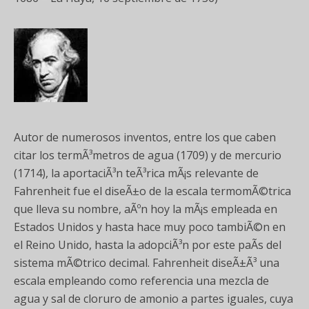
Autor de numerosos inventos, entre los que caben
citar los termÃ³metros de agua (1709) y de mercurio
(1714), la aportaciÃ³n teÃ³rica mÃ¡s relevante de
Fahrenheit fue el diseÃ±o de la escala termomÃ©trica
que lleva su nombre, aÃºn hoy la mÃ¡s empleada en
Estados Unidos y hasta hace muy poco tambiÃ©n en
el Reino Unido, hasta la adopciÃ³n por este paÃ­s del
sistema mÃ©trico decimal. Fahrenheit diseÃ±Ã³ una
escala empleando como referencia una mezcla de
agua y sal de cloruro de amonio a partes iguales, cuya