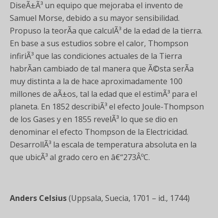
DiseÃ±Ã³ un equipo que mejoraba el invento de
Samuel Morse, debido a su mayor sensibilidad.
Propuso la teorÃ­a que calculÃ³ de la edad de la tierra.
En base a sus estudios sobre el calor, Thompson
infiriÃ³ que las condiciones actuales de la Tierra
habrÃ­an cambiado de tal manera que Ã©sta serÃ­a
muy distinta a la de hace aproximadamente 100
millones de aÃ±os, tal la edad que el estimÃ³ para el
planeta. En 1852 describiÃ³ el efecto Joule-Thompson
de los Gases y en 1855 revelÃ³ lo que se dio en
denominar el efecto Thompson de la Electricidad.
DesarrollÃ³ la escala de temperatura absoluta en la
que ubicÃ³ al grado cero en â€“273ÂºC.
Anders Celsius
(Uppsala, Suecia, 1701 – id., 1744)