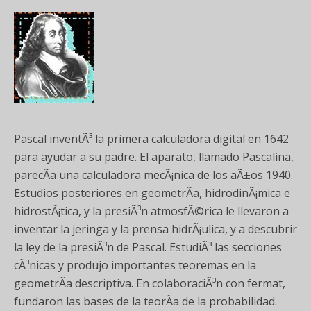
Pascal inventÃ³ la primera calculadora digital en 1642
para ayudar a su padre. El aparato, llamado Pascalina,
parecÃ­a una calculadora mecÃ¡nica de los aÃ±os 1940.
Estudios posteriores en geometrÃ­a, hidrodinÃ¡mica e
hidrostÃ¡tica, y la presiÃ³n atmosfÃ©rica le llevaron a
inventar la jeringa y la prensa hidrÃ¡ulica, y a descubrir
la ley de la presiÃ³n de Pascal. EstudiÃ³ las secciones
cÃ³nicas y produjo importantes teoremas en la
geometrÃ­a descriptiva. En colaboraciÃ³n con fermat,
fundaron las bases de la teorÃ­a de la probabilidad.