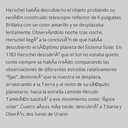
Herschel habÃ­a descubierto el objeto probando su
reciÃ©n construido telescopio reflector de 6 pulgadas.
Brillaba con un color amarillo y se desplazaba
lentamente. ObservÃ¡ndolo noche tras noche,
Herschel llegÃ³ a la conclusiÃ³n de que habÃ­a
descubierto el sÃ©ptimo planeta del Sistema Solar. En
1783 Herschel descubriÃ³ que el Sol no estaba quieto
como siempre se habÃ­a creÃ­do: comparando las
observaciones de diferentes estrellas relativamente
“fijas”, demostrÃ³ que la nuestra se desplaza,
arrastrando a la Tierra y al resto de su sÃ©quito
planetario, hacia la estrella
Lambda Herculis
.
TambiÃ©n bautizÃ³ a ese movimiento como “Ã¡pice
solar”. Cuatro aÃ±os mÃ¡s tarde, descubriÃ³ a Titania y
OberÃ³n, dos lunas de Urano.