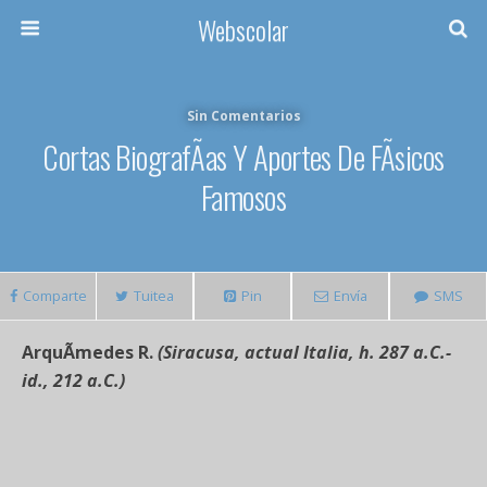
Webscolar
Sin Comentarios
Cortas BiografÃ­as Y Aportes De FÃ­sicos
Famosos
Comparte
Tuitea
Pin
Envía
SMS
ArquÃ­medes R.
(Siracusa, actual Italia, h. 287 a.C.-
id., 212 a.C.)