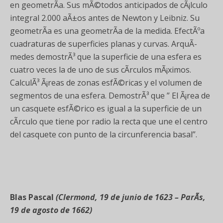
en geometrÃ­a. Sus mÃ©todos anticipados de cÃ¡lculo
integral 2.000 aÃ±os antes de Newton y Leibniz. Su
geometrÃ­a es una geometrÃ­a de la medida. EfectÃºa
cuadraturas de superficies planas y curvas. ArquÃ­
medes demostrÃ³ que la superficie de una esfera es
cuatro veces la de uno de sus cÃ­rculos mÃ¡ximos.
CalculÃ³ Ã¡reas de zonas esfÃ©ricas y el volumen de
segmentos de una esfera. DemostrÃ³ que ” El Ã¡rea de
un casquete esfÃ©rico es igual a la superficie de un
cÃ­rculo que tiene por radio la recta que une el centro
del casquete con punto de la circunferencia basal”.
Blas Pascal
(Clermond, 19 de junio de 1623 – ParÃ­s,
19 de agosto de 1662)