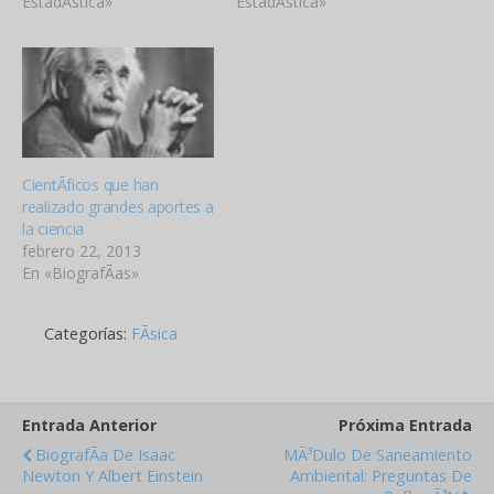
EstadÃ­stica»
EstadÃ­stica»
CientÃ­ficos que han
realizado grandes aportes a
la ciencia
febrero 22, 2013
En «BiografÃ­as»
Categorías:
FÃ­sica
Entrada Anterior
Próxima Entrada
BiografÃ­a De Isaac
MÃ³dulo De Saneamiento
Newton Y Albert Einstein
Ambiental: Preguntas De