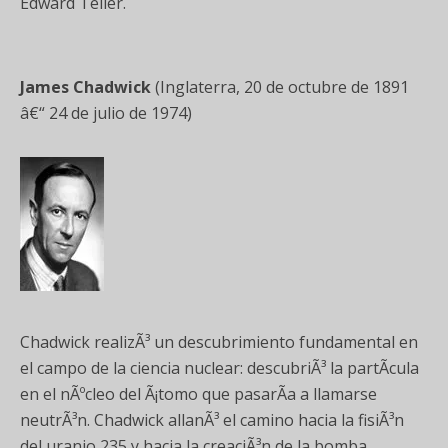
Edward Teller.
James
Chadwick
(Inglaterra, 20 de octubre de 1891
â€“ 24 de julio de 1974)
Chadwick realizÃ³ un descubrimiento fundamental en
el campo de la ciencia nuclear: descubriÃ³ la partÃ­cula
en el nÃºcleo del Ã¡tomo que pasarÃ­a a llamarse
neutrÃ³n. Chadwick allanÃ³ el camino hacia la fisiÃ³n
del uranio 235 y hacia la creaciÃ³n de la bomba