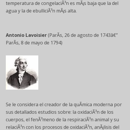
temperatura de congelaciÃ³n es mÃ¡s baja que la del
agua y la de ebulliciÃ³n mÃ¡s alta.
Antonio Lavoisier
(ParÃ­s, 26 de agosto de 1743â€”
ParÃ­s, 8 de mayo de 1794)
Se le considera el creador de la quÃ­mica moderna por
sus detallados estudios sobre: la oxidaciÃ³n de los
cuerpos, el fenÃ³meno de la respiraciÃ³n animal y su
relaciÃ³n con los procesos de oxidaciÃ³n, anÃ¡lisis del