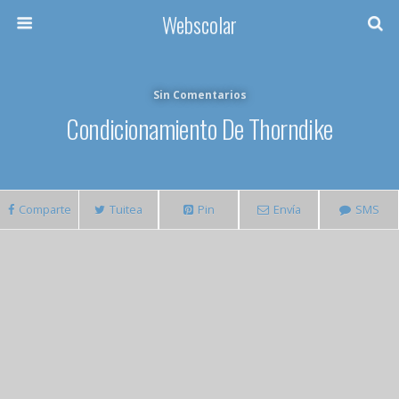
Webscolar
Sin Comentarios
Condicionamiento De Thorndike
Comparte
Tuitea
Pin
Envía
SMS