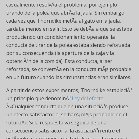
casualmente resolvÃ­a el problema, por ejemplo
tirando de la polea que abrÃ­a la jaula. Sin embargo,
cada vez que Thorndike metÃ­a al gato en la jaula,
tardaba menos en salir. Esto se debÃ­a a que se estaba
produciendo un condicionamiento operante: la
conducta de tirar de la polea estaba siendo reforzada
por su consecuencia (la apertura de la caja y la
obtenciÃ³n de la comida). Esta conducta, al ser
reforzada, se convertÃ­a en la conducta mÃ¡s probable
en un futuro cuando las circunstancias eran similares.
A partir de estos experimentos, Thorndike estableciÃ³
un principio que denominÃ³
Ley del efecto
:
Â«Cualquier conducta que en una situaciÃ³n produce
un efecto satisfactorio, se harÃ¡ mÃ¡s probable en el
futuroÂ». Si la respuesta va seguida de una
consecuencia satisfactoria, la asociaciÃ³n entre el
estÃ­mulo y la respuesta se fortalece; si a la respuesta