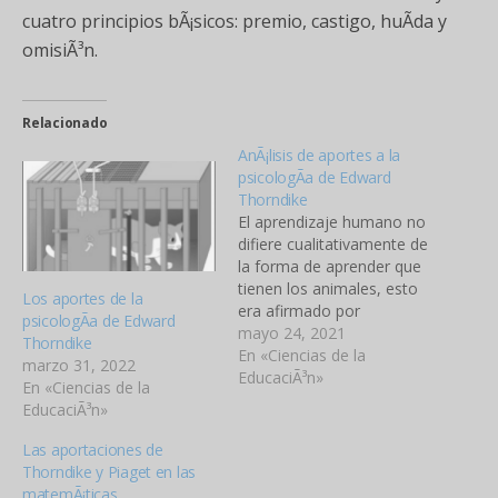
cuatro principios bÃ¡sicos: premio, castigo, huÃ­da y
omisiÃ³n.
Relacionado
AnÃ¡lisis de aportes a la
psicologÃ­a de Edward
Thorndike
El aprendizaje humano no
difiere cualitativamente de
la forma de aprender que
tienen los animales, esto
Los aportes de la
era afirmado por
psicologÃ­a de Edward
Thorndike. Eso llevaba
mayo 24, 2021
Thorndike
automÃ¡ticamente a la
En «Ciencias de la
marzo 31, 2022
conclusiÃ³n de que, dado
EducaciÃ³n»
En «Ciencias de la
que el estudio de la
EducaciÃ³n»
conducta de los animales
puede explicarnos cÃ³mo
Las aportaciones de
aprenden los seres
Thorndike y Piaget en las
humanos y tomando en
matemÃ¡ticas