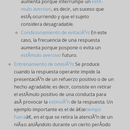
aumenta porque interrumpe un
estÃ­
mulo aversivo
, es decir, un suceso que
estÃ¡ ocurriendo y que el sujeto
considera desagradable.
Condicionamiento de evitaciÃ³n
: En este
caso, la frecuencia de una respuesta
aumenta porque pospone o evita un
estÃ­mulo aversivo
futuro.
Entrenamiento de omisiÃ³n
: Se produce
cuando la respuesta operante impide la
presentaciÃ³n de un refuerzo positivo o de un
hecho agradable; es decir, consiste en retirar
el estÃ­mulo positivo de una conducta para
asÃ­ provocar la
extinciÃ³n
de la respuesta. Un
ejemplo importante es el de â€œ
tiempo
fuera
â€, en el que se retira la atenciÃ³n de un
niÃ±o aislÃ¡ndolo durante un cierto perÃ­odo