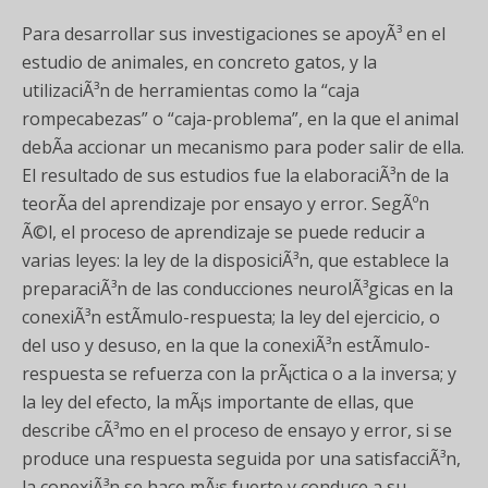
Para desarrollar sus investigaciones se apoyÃ³ en el
estudio de animales, en concreto gatos, y la
utilizaciÃ³n de herramientas como la “caja
rompecabezas” o “caja-problema”, en la que el animal
debÃ­a accionar un mecanismo para poder salir de ella.
El resultado de sus estudios fue la elaboraciÃ³n de la
teorÃ­a del aprendizaje por ensayo y error. SegÃºn
Ã©l, el proceso de aprendizaje se puede reducir a
varias leyes: la ley de la disposiciÃ³n, que establece la
preparaciÃ³n de las conducciones neurolÃ³gicas en la
conexiÃ³n estÃ­mulo-respuesta; la ley del ejercicio, o
del uso y desuso, en la que la conexiÃ³n estÃ­mulo-
respuesta se refuerza con la prÃ¡ctica o a la inversa; y
la ley del efecto, la mÃ¡s importante de ellas, que
describe cÃ³mo en el proceso de ensayo y error, si se
produce una respuesta seguida por una satisfacciÃ³n,
la conexiÃ³n se hace mÃ¡s fuerte y conduce a su