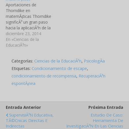
consideraciÃ³n de…
Aportaciones de
Thorndike en
matemÃ¡ticas Thorndike
significÃ³ un gran paso
hacia la aplicaciÃ³n de la
psicologÃ­a a la
diciembre 23, 2014
enseÃ±anza de las
En «Ciencias de la
matemÃ¡ticas, siendo su
EducaciÃ³n»
mayor contribuciÃ³n el
centrar la atenciÃ³n sobre
Categorías:
Ciencias de la EducaciÃ³n
,
PsicologÃ­a
el contenido del
aprendizaje y en un
Etiquetas:
Condicionamiento de escape
,
contexto determinado
condicionamiento de recompensa
,
RecuperaciÃ³n
como es la aritmÃ©tica. A
espontÃ¡nea
comienzos de siglo E.L.
Thorndike…
Entrada Anterior
Próxima Entrada
SupervisiÃ³n Educativa,
Estudio De Caso:
TÃ©cnicas Directas E
Herramienta De
Indirectas
InvestigaciÃ³n En Las Ciencias