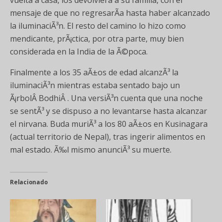
vuelta a casa, los devolviera a su familia, con el
mensaje de que no regresarÃ­a hasta haber alcanzado
la iluminaciÃ³n. El resto del camino lo hizo como
mendicante, prÃ¡ctica, por otra parte, muy bien
considerada en la India de la Ã©poca.
Finalmente a los 35 aÃ±os de edad alcanzÃ³ la
iluminaciÃ³n mientras estaba sentado bajo un
Ã¡rbolÂ BodhiÂ . Una versiÃ³n cuenta que una noche
se sentÃ³ y se dispuso a no levantarse hasta alcanzar
el nirvana. Buda muriÃ³ a los 80 aÃ±os en Kusinagara
(actual territorio de Nepal), tras ingerir alimentos en
mal estado. Ã‰l mismo anunciÃ³ su muerte.
Relacionado