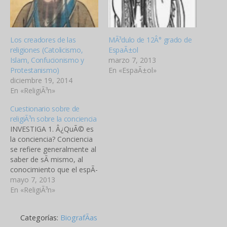
Los creadores de las
MÃ³dulo de 12Â° grado de
religiones (Catolicismo,
EspaÃ±ol
Islam, Confucionismo y
marzo 7, 2013
Protestanismo)
En «EspaÃ±ol»
diciembre 19, 2014
En «ReligiÃ³n»
Cuestionario sobre de
religiÃ³n sobre la conciencia
INVESTIGA 1. Â¿QuÃ© es
la conciencia? Conciencia
se refiere generalmente al
saber de sÃ­ mismo, al
conocimiento que el espÃ­
ritu humano tiene de su
mayo 7, 2013
propia existencia, estados
En «ReligiÃ³n»
o actos. 2. Â¿CÃ³mo
podemos comparar la
Categorías:
BiografÃ­as
conciencia? Hasta en las