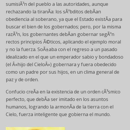
sumisiÃ³n del pueblo a las autoridades, aunque
rechazando la tiranÃ­a: los sÃºbditos debÃ­an
obediencia al soberano, ya que el Estado existÃ­a para
buscar el bien de los gobernados; pero, por la misma
razÃ³n, los gobernantes debÃ­an gobernar segÃºn
rectos principios Ã©ticos, aplicando el ejemplo moral
y no la fuerza. SoÃ±aba con el regreso a un pasado
idealizado en el que un emperador sabio y bondadoso
(el Â«hijo del CieloÂ») gobernara y fuera obedecido
como un padre por sus hijos, en un clima general de
paz y de orden.
Confucio creÃ­a en la existencia de un orden cÃ³smico
perfecto, que debÃ­a ser imitado en los asuntos
humanos, logrando la armonÃ­a de la tierra con el
Cielo, fuerza inteligente que gobierna el mundo.