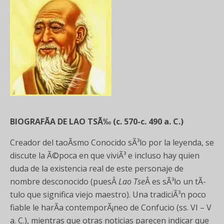
BIOGRAFÃA DE LAO TSÃ‰ (c. 570-c. 490 a. C.)
Creador del taoÃ­smo Conocido sÃ³lo por la leyenda, se
discute la Ã©poca en que viviÃ³ e incluso hay quien
duda de la existencia real de este personaje de
nombre desconocido (puesÂ
Lao Tse
Â es sÃ³lo un tÃ­
tulo que significa viejo maestro). Una tradiciÃ³n poco
fiable le harÃ­a contemporÃ¡neo de Confucio (ss. VI – V
a. C.), mientras que otras noticias parecen indicar que