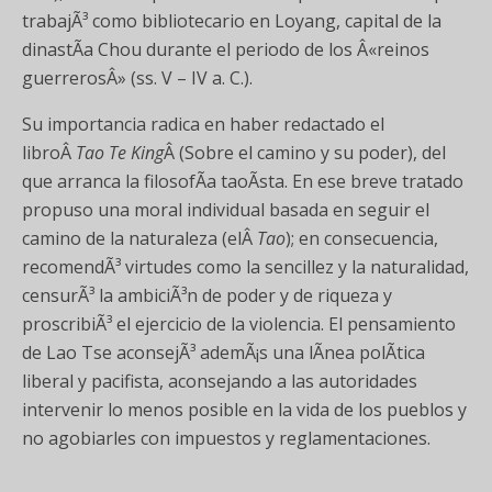
trabajÃ³ como bibliotecario en Loyang, capital de la
dinastÃ­a Chou durante el periodo de los Â«reinos
guerrerosÂ» (ss. V – IV a. C.).
Su importancia radica en haber redactado el
libroÂ
Tao Te King
Â (Sobre el camino y su poder), del
que arranca la filosofÃ­a taoÃ­sta. En ese breve tratado
propuso una moral individual basada en seguir el
camino de la naturaleza (elÂ
Tao
); en consecuencia,
recomendÃ³ virtudes como la sencillez y la naturalidad,
censurÃ³ la ambiciÃ³n de poder y de riqueza y
proscribiÃ³ el ejercicio de la violencia. El pensamiento
de Lao Tse aconsejÃ³ ademÃ¡s una lÃ­nea polÃ­tica
liberal y pacifista, aconsejando a las autoridades
intervenir lo menos posible en la vida de los pueblos y
no agobiarles con impuestos y reglamentaciones.