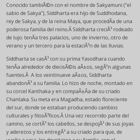
Conocido tambiÃ©n con el nombre de Sakyamuni (“el
sabio de Sakya”), Siddharta era hijo de Suddhodana,
rey de Sakya, y de la reina Maya, que procedÃ­a de una
poderosa familia del reino.Â Siddharta creciÃ³ rodeado
de lujo: tenÃ­a tres palacios, uno de invierno, otro de
verano y un tercero para la estaciÃ³n de las lluvias.
Siddharta se casÃ³ con su prima Yasodhara cuando
tenÃ­a alrededor de diecisÃ©is aÃ±os, segÃºn algunas
fuentes.Â A los veintinueve aÃ±os, Siddharta
abandonÃ³ a su familia. Lo hizo de noche, montado en
su corcel Kanthaka y en compaÃ±Ã­a de su criado
Chantaka. Su meta era Magadha, estado floreciente
del sur, donde se estaban produciendo cambios
culturales y filosÃ³ficos.Â Una vez recorrido parte del
camino, se cortÃ³ los cabellos, se despojÃ³ de sus joyas
y aderezos y los entregÃ³ a su criado para que, de