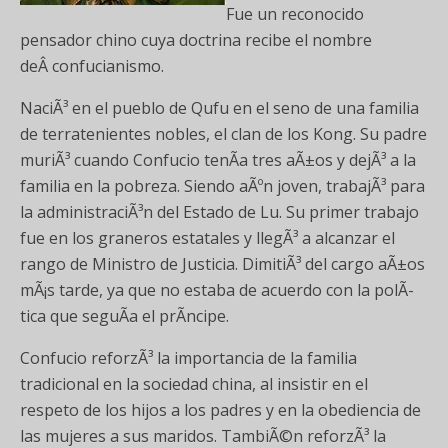
Fue un reconocido
pensador chino cuya doctrina recibe el nombre
deÂ confucianismo.
NaciÃ³ en el pueblo de Qufu en el seno de una familia
de terratenientes nobles, el clan de los Kong. Su padre
muriÃ³ cuando Confucio tenÃ­a tres aÃ±os y dejÃ³ a la
familia en la pobreza. Siendo aÃºn joven, trabajÃ³ para
la administraciÃ³n del Estado de Lu. Su primer trabajo
fue en los graneros estatales y llegÃ³ a alcanzar el
rango de Ministro de Justicia. DimitiÃ³ del cargo aÃ±os
mÃ¡s tarde, ya que no estaba de acuerdo con la polÃ­
tica que seguÃ­a el prÃ­ncipe.
Confucio reforzÃ³ la importancia de la familia
tradicional en la sociedad china, al insistir en el
respeto de los hijos a los padres y en la obediencia de
las mujeres a sus maridos. TambiÃ©n reforzÃ³ la