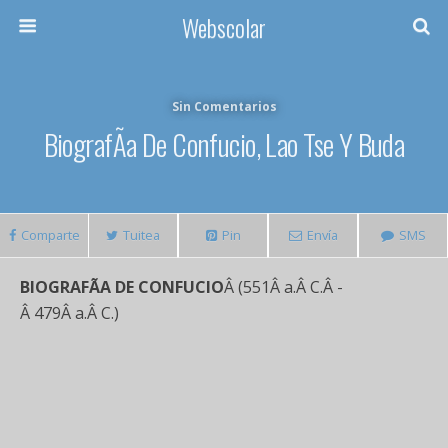
Webscolar
Sin Comentarios
BiografÃ­a De Confucio, Lao Tse Y Buda
Comparte
Tuitea
Pin
Envía
SMS
BIOGRAFÃA DE CONFUCIO
Â (551Â a.Â C.Â -
Â 479Â a.Â C.)