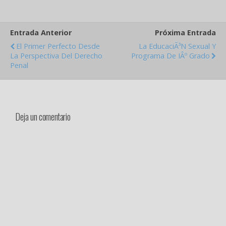
primeras partes del
Antiguo Testamento Dios
compara la conciencia con
Entrada Anterior
Próxima Entrada
el corazÃ³n…
El Primer Perfecto Desde
La EducaciÃ³n Sexual Y
La Perspectiva Del Derecho
Programa De IÂº Grado
Penal
Deja un comentario