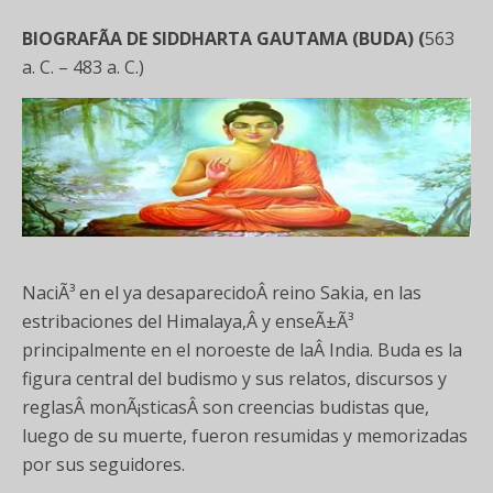
BIOGRAFÃA DE SIDDHARTA GAUTAMA (BUDA) (
563
a. C. – 483 a. C.)
NaciÃ³ en el ya desaparecidoÂ reino Sakia, en las
estribaciones del Himalaya,Â y enseÃ±Ã³
principalmente en el noroeste de laÂ India. Buda es la
figura central del budismo y sus relatos, discursos y
reglasÂ monÃ¡sticasÂ son creencias budistas que,
luego de su muerte, fueron resumidas y memorizadas
por sus seguidores.