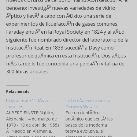
nuevos cloruros de carbono. TambiÃ©n descubriÃ³ el
benceno; investigÃ³ nuevas variedades de vidrio
Ã³ptico y llevÃ³ a cabo con Ã©xito una serie de
experimentos de licuefacciÃ³n de gases comunes.
Faraday entrÃ³ en la Royal Society en 1824 y al aÃ±o
siguiente fue nombrado director del laboratorio de la
InstituciÃ³n Real. En 1833 sucediÃ³ a Davy como
profesor de quÃ­mica en esta InstituciÃ³n. Dos aÃ±os
mÃ¡s tarde le fue concedida una pensiÃ³n vitalicia de
300 libras anuales.
Relacionado
biografias de 15 fÃ­sicos
La teorÃ­a evolucionista:
famosos
Darwin y Wallace
ALBERT EINSTEIN (Ulm,
Fue un cientÃ­fico
Alemania 14 de marzo de
britÃ¡nico que sentÃ³ las
1879 - 18 de abril de 1955)
bases de la moderna
Â Nacido en Alemania.
teorÃ­a evolutiva, al