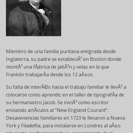
Miembro de una familia puritana emigrada desde
Inglaterra, su padre se estableciÃ³ en Boston donde
montÃ³ una fÃ¡brica de jabÃ³n y velas en la que
Franklin trabajarÃ­a desde los 12 aÃ±os.
Su falta de interÃ©s hacia el trabajo familiar le llevÃ³ a
colocarse como aprendiz en el taller de tipografÃ­a de
su hermanastro Jacob. Se iniciÃ³ como escritor
enviando artÃ­culos al “New England Courant”.
Desavenencias familiares en 1723 le llevaron a Nueva
York y Filadelfia, para instalarse en Londres al aÃ±o