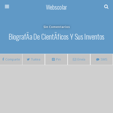
Webscolar
Sin Comentarios
BiografÃ­a De CientÃ­ficos Y Sus Inventos
Comparte
Tuitea
Pin
Envía
SMS