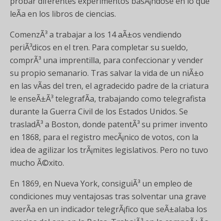
probar diferentes experimentos basÃ¡ndose en lo que
leÃ­a en los libros de ciencias.
ComenzÃ³ a trabajar a los 14 aÃ±os vendiendo
periÃ³dicos en el tren. Para completar su sueldo,
comprÃ³ una imprentilla, para confeccionar y vender
su propio semanario. Tras salvar la vida de un niÃ±o
en las vÃ­as del tren, el agradecido padre de la criatura
le enseÃ±Ã³ telegrafÃ­a, trabajando como telegrafista
durante la Guerra Civil de los Estados Unidos. Se
trasladÃ³ a Boston, donde patentÃ³ su primer invento
en 1868, para el registro mecÃ¡nico de votos, con la
idea de agilizar los trÃ¡mites legislativos. Pero no tuvo
mucho Ã©xito.
En 1869, en Nueva York, consiguiÃ³ un empleo de
condiciones muy ventajosas tras solventar una grave
averÃ­a en un indicador telegrÃ¡fico que seÃ±alaba los