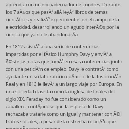
aprendiz con un encuadernador de Londres. Durante
los 7 aÃ±os que pasÃ³ allÃ­ leyÃ³ libros de temas
cientÃ­ficos y realizÃ³ experimentos en el campo de la
electricidad, desarrollando un agudo interÃ©s por la
ciencia que ya no le abandonarÃ­a.
En 1812 asistiÃ³ a una serie de conferencias
impartidas por el fÃ­sico Humphry Davy y enviÃ³ a
Ã©ste las notas que tomÃ³ en esas conferencias junto
con una peticiÃ³n de empleo. Davy le contratÃ³ como
ayudante en su laboratorio quÃ­mico de la InstituciÃ³n
Real y en 1813 le llevÃ³ a un largo viaje por Europa. En
una sociedad clasista como la inglesa de finales del
siglo XIX, Faraday no fue considerado como un
caballero, contÃ¡ndose que la esposa de Davy
rechazaba tratarle como un igual y mantener con Ã©l
tratos sociales, a pesar de la estrecha relaciÃ³n que