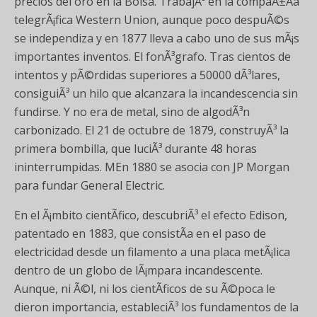
precios del oro en la Bolsa. TrabajÃ³ en la compaÃ±Ã­a
telegrÃ¡fica Western Union, aunque poco despuÃ©s
se independiza y en 1877 lleva a cabo uno de sus mÃ¡s
importantes inventos. El fonÃ³grafo. Tras cientos de
intentos y pÃ©rdidas superiores a 50000 dÃ³lares,
consiguiÃ³ un hilo que alcanzara la incandescencia sin
fundirse. Y no era de metal, sino de algodÃ³n
carbonizado. El 21 de octubre de 1879, construyÃ³ la
primera bombilla, que luciÃ³ durante 48 horas
ininterrumpidas. MEn 1880 se asocia con JP Morgan
para fundar General Electric.
En el Ã¡mbito cientÃ­fico, descubriÃ³ el efecto Edison,
patentado en 1883, que consistÃ­a en el paso de
electricidad desde un filamento a una placa metÃ¡lica
dentro de un globo de lÃ¡mpara incandescente.
Aunque, ni Ã©l, ni los cientÃ­ficos de su Ã©poca le
dieron importancia, estableciÃ³ los fundamentos de la