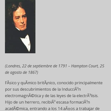
(Londres, 22 de septiembre de 1791 – Hampton Court, 25
de agosto de 1867)
FÃ­sico y quÃ­mico britÃ¡nico, conocido principalmente
por sus descubrimientos de la InducciÃ³n
electromagnÃ©tica y de las leyes de la electrÃ³lisis.
Hijo de un herrero, recibiÃ³ escasa formaciÃ³n
acadÃ©mica, entrando a los 14 aÃ±os a trabajar de