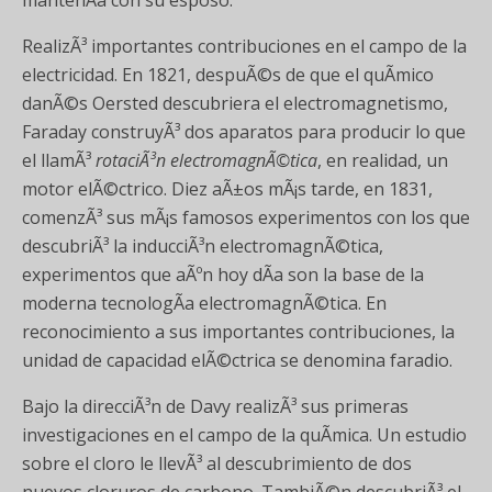
mantenÃ­a con su esposo.
RealizÃ³ importantes contribuciones en el campo de la
electricidad. En 1821, despuÃ©s de que el quÃ­mico
danÃ©s Oersted descubriera el electromagnetismo,
Faraday construyÃ³ dos aparatos para producir lo que
el llamÃ³
rotaciÃ³n electromagnÃ©tica
, en realidad, un
motor elÃ©ctrico. Diez aÃ±os mÃ¡s tarde, en 1831,
comenzÃ³ sus mÃ¡s famosos experimentos con los que
descubriÃ³ la inducciÃ³n electromagnÃ©tica,
experimentos que aÃºn hoy dÃ­a son la base de la
moderna tecnologÃ­a electromagnÃ©tica. En
reconocimiento a sus importantes contribuciones, la
unidad de capacidad elÃ©ctrica se denomina faradio.
Bajo la direcciÃ³n de Davy realizÃ³ sus primeras
investigaciones en el campo de la quÃ­mica. Un estudio
sobre el cloro le llevÃ³ al descubrimiento de dos