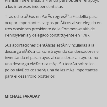
Franklin fue enviado a Francia para obtener el apoyo
a los intereses independentistas.
Tras ocho aÃ±os en ParÃ­s regresÃ³ a Filadelfia para
ocupar importantes cargos polÃ­ticos al ser elegido en
tres ocasiones presidente de la Commonwealth de
Pennsylvania y delegado constituyente en 1787.
Sus aportaciones cientÃ­ficas estÃ¡n vinculadas a la
descarga elÃ©ctrica, construyendo condensadores e
inventando el pararrayos al considerar al rayo como
una descarga elÃ©ctrica mÃ¡s. Su teorÃ­a sobre los
polos elÃ©ctricos serÃ¡ una de las mÃ¡s importantes
para el desarrollo posterior.
MICHAEL FARADAY