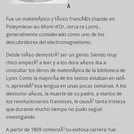
Â
Fue un matemÃ¡tico y fÃ­sico francÃ©s (nacido en
Poleymieux-au-Mont-d’Or, cerca ce Lyon) ,
generalmente considerado como uno de los
descubridores del electromagnetismo.
Desde niÃ±o demostrÃ³ ser un genio. Siendo muy
chico empezÃ³ a leer y a los doce aÃ±os iba a
consultar los libros de matemÃ¡tica de la biblioteca de
Lyon. Como la mayorÃ­a de los textos estaban en latÃ­
n, aprendiÃ³ esa lengua en unas pocas semanas. A los
dieciocho aÃ±os, la muerte de su padre, a manos de
los revolucionarios franceses, le causÃ³ tanta tristeza
que durante mucho tiempo no pudo seguir
investigando.
A partir de 1809 comenzÃ³ su exitosa carrera: fue