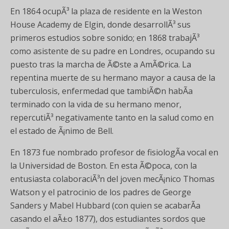
En 1864 ocupÃ³ la plaza de residente en la Weston
House Academy de Elgin, donde desarrollÃ³ sus
primeros estudios sobre sonido; en 1868 trabajÃ³
como asistente de su padre en Londres, ocupando su
puesto tras la marcha de Ã©ste a AmÃ©rica. La
repentina muerte de su hermano mayor a causa de la
tuberculosis, enfermedad que tambiÃ©n habÃ­a
terminado con la vida de su hermano menor,
repercutiÃ³ negativamente tanto en la salud como en
el estado de Ã¡nimo de Bell.
En 1873 fue nombrado profesor de fisiologÃ­a vocal en
la Universidad de Boston. En esta Ã©poca, con la
entusiasta colaboraciÃ³n del joven mecÃ¡nico Thomas
Watson y el patrocinio de los padres de George
Sanders y Mabel Hubbard (con quien se acabarÃ­a
casando el aÃ±o 1877), dos estudiantes sordos que