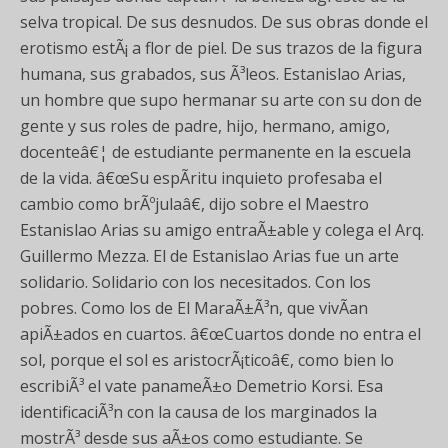
selva tropical. De sus desnudos. De sus obras donde el
erotismo estÃ¡ a flor de piel. De sus trazos de la figura
humana, sus grabados, sus Ã³leos. Estanislao Arias,
un hombre que supo hermanar su arte con su don de
gente y sus roles de padre, hijo, hermano, amigo,
docenteâ€¦ de estudiante permanente en la escuela
de la vida. â€œSu espÃ­ritu inquieto profesaba el
cambio como brÃºjulaâ€, dijo sobre el Maestro
Estanislao Arias su amigo entraÃ±able y colega el Arq.
Guillermo Mezza. El de Estanislao Arias fue un arte
solidario. Solidario con los necesitados. Con los
pobres. Como los de El MaraÃ±Ã³n, que vivÃ­an
apiÃ±ados en cuartos. â€œCuartos donde no entra el
sol, porque el sol es aristocrÃ¡ticoâ€, como bien lo
escribiÃ³ el vate panameÃ±o Demetrio Korsi. Esa
identificaciÃ³n con la causa de los marginados la
mostrÃ³ desde sus aÃ±os como estudiante. Se