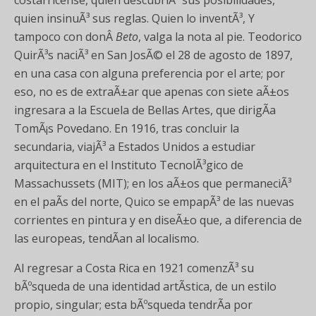
costarricense, quien descubriÃ³ sus posibilidades,
quien insinuÃ³ sus reglas. Quien lo inventÃ³, Y
tampoco con donÂ
Beto
, valga la nota al pie. Teodorico
QuirÃ³s naciÃ³ en San JosÃ© el 28 de agosto de 1897,
en una casa con alguna preferencia por el arte; por
eso, no es de extraÃ±ar que apenas con siete aÃ±os
ingresara a la Escuela de Bellas Artes, que dirigÃ­a
TomÃ¡s Povedano. En 1916, tras concluir la
secundaria, viajÃ³ a Estados Unidos a estudiar
arquitectura en el Instituto TecnolÃ³gico de
Massachussets (MIT); en los aÃ±os que permaneciÃ³
en el paÃ­s del norte, Quico se empapÃ³ de las nuevas
corrientes en pintura y en diseÃ±o que, a diferencia de
las europeas, tendÃ­an al localismo.
Al regresar a Costa Rica en 1921 comenzÃ³ su
bÃºsqueda de una identidad artÃ­stica, de un estilo
propio, singular; esta bÃºsqueda tendrÃ­a por