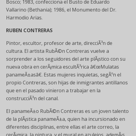
Bosco; 1983, confecciona el Busto de Eduardo
Vallarino (Bethania); 1986, el Monumento del Dr.
Harmodio Arias.
RUBEN CONTRERAS
Pintor, escultor, profesor de arte, direcciÃ³n de
cultura. El artista RubÃ©n Contreras vuelve a
sorprender a los seguidores del arte plÃ¡stico con su
nueva obra en cerÃ¡mica escultÃ³rica â€œMulatas
panameÃ±asâ€. Estas mujeres inquietas, segÃºn el
propio Contreras, son hijas de inmigrantes antillanos
que en el pasado vinieron a trabajar en la
construcciÃ³n del canal.
El panameÃ±o RubÃ©n Contreras es un joven talento
de la plÃ¡stica panameÃ±a, quien ha incursionado en
diferentes disciplinas, entre ellas el arte correo, la
cerÃ¡mica, la pintura, y el mural en azulejos, ademÃ¡s