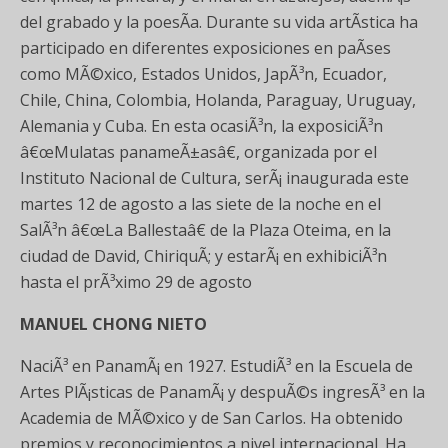
del grabado y la poesÃ­a. Durante su vida artÃ­stica ha
participado en diferentes exposiciones en paÃ­ses
como MÃ©xico, Estados Unidos, JapÃ³n, Ecuador,
Chile, China, Colombia, Holanda, Paraguay, Uruguay,
Alemania y Cuba. En esta ocasiÃ³n, la exposiciÃ³n
â€œMulatas panameÃ±asâ€, organizada por el
Instituto Nacional de Cultura, serÃ¡ inaugurada este
martes 12 de agosto a las siete de la noche en el
SalÃ³n â€œLa Ballestaâ€ de la Plaza Oteima, en la
ciudad de David, ChiriquÃ­; y estarÃ¡ en exhibiciÃ³n
hasta el prÃ³ximo 29 de agosto
MANUEL CHONG NIETO
NaciÃ³ en PanamÃ¡ en 1927. EstudiÃ³ en la Escuela de
Artes PlÃ¡sticas de PanamÃ¡ y despuÃ©s ingresÃ³ en la
Academia de MÃ©xico y de San Carlos. Ha obtenido
premios y reconocimientos a nivel internacional. Ha