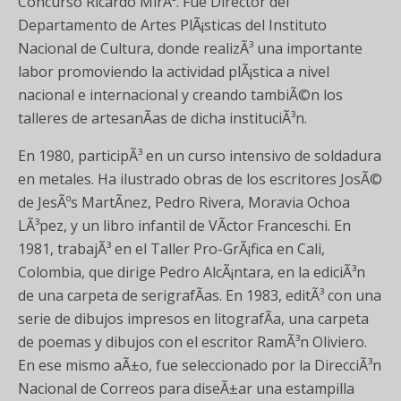
Concurso Ricardo MirÃ³. Fue Director del
Departamento de Artes PlÃ¡sticas del Instituto
Nacional de Cultura, donde realizÃ³ una importante
labor promoviendo la actividad plÃ¡stica a nivel
nacional e internacional y creando tambiÃ©n los
talleres de artesanÃ­as de dicha instituciÃ³n.
En 1980, participÃ³ en un curso intensivo de soldadura
en metales. Ha ilustrado obras de los escritores JosÃ©
de JesÃºs MartÃ­nez, Pedro Rivera, Moravia Ochoa
LÃ³pez, y un libro infantil de VÃ­ctor Franceschi. En
1981, trabajÃ³ en el Taller Pro-GrÃ¡fica en Cali,
Colombia, que dirige Pedro AlcÃ¡ntara, en la ediciÃ³n
de una carpeta de serigrafÃ­as. En 1983, editÃ³ con una
serie de dibujos impresos en litografÃ­a, una carpeta
de poemas y dibujos con el escritor RamÃ³n Oliviero.
En ese mismo aÃ±o, fue seleccionado por la DirecciÃ³n
Nacional de Correos para diseÃ±ar una estampilla