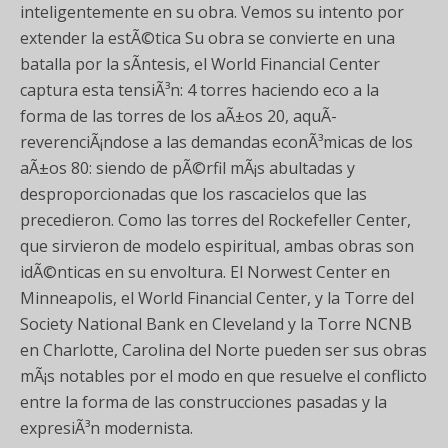
inteligentemente en su obra. Vemos su intento por
extender la estÃ©tica Su obra se convierte en una
batalla por la sÃ­ntesis, el World Financial Center
captura esta tensiÃ³n: 4 torres haciendo eco a la
forma de las torres de los aÃ±os 20, aquÃ­
reverenciÃ¡ndose a las demandas econÃ³micas de los
aÃ±os 80: siendo de pÃ©rfil mÃ¡s abultadas y
desproporcionadas que los rascacielos que las
precedieron. Como las torres del Rockefeller Center,
que sirvieron de modelo espiritual, ambas obras son
idÃ©nticas en su envoltura. El Norwest Center en
Minneapolis, el World Financial Center, y la Torre del
Society National Bank en Cleveland y la Torre NCNB
en Charlotte, Carolina del Norte pueden ser sus obras
mÃ¡s notables por el modo en que resuelve el conflicto
entre la forma de las construcciones pasadas y la
expresiÃ³n modernista.