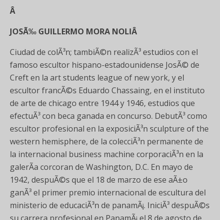
Â
JOSÃ‰ GUILLERMO MORA NOLIÂ
Ciudad de colÃ³n; tambiÃ©n realizÃ³ estudios con el
famoso escultor hispano-estadounidense JosÃ© de
Creft en la art students league of new york, y el
escultor francÃ©s Eduardo Chassaing, en el instituto
de arte de chicago entre 1944 y 1946, estudios que
efectuÃ³ con beca ganada en concurso. DebutÃ³ como
escultor profesional en la exposiciÃ³n sculpture of the
western hemisphere, de la colecciÃ³n permanente de
la internacional business machine corporaciÃ³n en la
galerÃ­a corcoran de Washington, D.C. En mayo de
1942, despuÃ©s que el 18 de marzo de ese aÃ±o
ganÃ³ el primer premio internacional de escultura del
ministerio de educaciÃ³n de panamÃ¡. IniciÃ³ despuÃ©s
su carrera profesional en PanamÃ¡ el 8 de agosto de