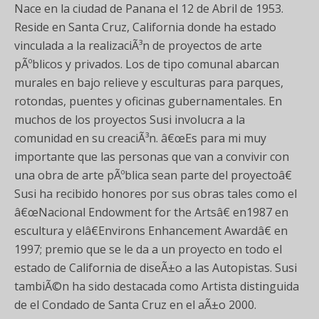
Nace en la ciudad de Panana el 12 de Abril de 1953.
Reside en Santa Cruz, California donde ha estado
vinculada a la realizaciÃ³n de proyectos de arte
pÃºblicos y privados. Los de tipo comunal abarcan
murales en bajo relieve y esculturas para parques,
rotondas, puentes y oficinas gubernamentales. En
muchos de los proyectos Susi involucra a la
comunidad en su creaciÃ³n. â€œEs para mi muy
importante que las personas que van a convivir con
una obra de arte pÃºblica sean parte del proyectoâ€
Susi ha recibido honores por sus obras tales como el
â€œNacional Endowment for the Artsâ€ en1987 en
escultura y elâ€Environs Enhancement Awardâ€ en
1997; premio que se le da a un proyecto en todo el
estado de California de diseÃ±o a las Autopistas. Susi
tambiÃ©n ha sido destacada como Artista distinguida
de el Condado de Santa Cruz en el aÃ±o 2000.