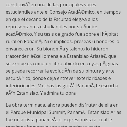
constituyÃ³ en una de las principales voces
estudiantiles ante el Consejo AcadÃ©mico, en tiempos
en que el decano de la Facultad elegÃ­a a los
representantes estudiantiles por su Ã­ndice
acadÃ©mico. Y su tesis de grado fue sobre el hÃ¡bitat
rural en PanamÃ¡. Ni cumplidos, preseas u honores lo
envanecieron. Su bionomÃ­a y talento lo hicieron
trascender. â€œHomenaje a Estanislao Ariasâ€, que
se exhibe es como un libro abierto en cuyas pÃ¡ginas
se puede recorrer la evoluciÃ³n de su pintura y arte
escultÃ³rico, donde deja entrever exterioridades e
interioridades. Muchas las gritÃ³. PanamÃ¡ te escucha
aÃºn Estanislao. Y admira tu obra.
La obra terminada, ahora pueden disfrutar de ella en
el Parque Municipal Summit, PanamÃ¡. Estanislao Arias
fue un artista panameÃ±o, expresionista al cual le