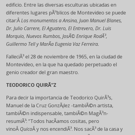
edificio. Entre las diversas esculturas ubicadas en
diferentes lugares pÃºblicos de Montevideo se puede
citar:Â
Los monumentos a Ansina, Juan Manuel Blanes,
Dr. Julio Carrere, El Aguatero, El Entrevero, Dr. Luis
Morquio, Nuevos Rumbos, JosÃ© Enrique RodÃ³,
Guillermo Tell y MarÃ­a Eugenia Vaz Ferreira.
FalleciÃ³ el 28 de noviembre de 1965, en la ciudad de
Montevideo, en la que ha quedado perpetuado el
genio creador del gran maestro.
TEODORICO QUIRÃ“Z
Para decir la importancia de Teodorico QuirÃ³s,
Manuel de la Cruz GonzÃ¡lez -tambiÃ©n artista,
tambiÃ©n indispensable, tambiÃ©n MagÃ³n-
resumiÃ³: “Todos hacÃ­amos cositas, pero
vinoÂ
Quico
Â y nos encendiÃ³. Nos sacÃ³ de la casa y