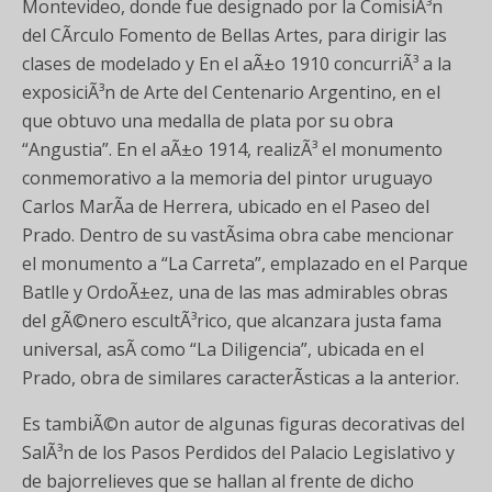
Montevideo, donde fue designado por la ComisiÃ³n
del CÃ­rculo Fomento de Bellas Artes, para dirigir las
clases de modelado y En el aÃ±o 1910 concurriÃ³ a la
exposiciÃ³n de Arte del Centenario Argentino, en el
que obtuvo una medalla de plata por su obra
“Angustia”. En el aÃ±o 1914, realizÃ³ el monumento
conmemorativo a la memoria del pintor uruguayo
Carlos MarÃ­a de Herrera, ubicado en el Paseo del
Prado. Dentro de su vastÃ­sima obra cabe mencionar
el monumento a “La Carreta”, emplazado en el Parque
Batlle y OrdoÃ±ez, una de las mas admirables obras
del gÃ©nero escultÃ³rico, que alcanzara justa fama
universal, asÃ­ como “La Diligencia”, ubicada en el
Prado, obra de similares caracterÃ­sticas a la anterior.
Es tambiÃ©n autor de algunas figuras decorativas del
SalÃ³n de los Pasos Perdidos del Palacio Legislativo y
de bajorrelieves que se hallan al frente de dicho