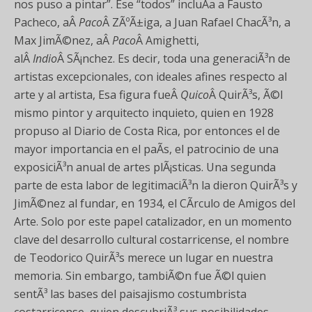
nos puso a pintar”. Ese “todos” incluÃ­a a Fausto
Pacheco, aÂ
Paco
Â ZÃºÃ±iga, a Juan Rafael ChacÃ³n, a
Max JimÃ©nez, aÂ
Paco
Â Amighetti,
alÂ
Indio
Â SÃ¡nchez. Es decir, toda una generaciÃ³n de
artistas excepcionales, con ideales afines respecto al
arte y al artista, Esa figura fueÂ
Quico
Â QuirÃ³s, Ã©l
mismo pintor y arquitecto inquieto, quien en 1928
propuso al Diario de Costa Rica, por entonces el de
mayor importancia en el paÃ­s, el patrocinio de una
exposiciÃ³n anual de artes plÃ¡sticas. Una segunda
parte de esta labor de legitimaciÃ³n la dieron QuirÃ³s y
JimÃ©nez al fundar, en 1934, el CÃ­rculo de Amigos del
Arte. Solo por este papel catalizador, en un momento
clave del desarrollo cultural costarricense, el nombre
de Teodorico QuirÃ³s merece un lugar en nuestra
memoria. Sin embargo, tambiÃ©n fue Ã©l quien
sentÃ³ las bases del paisajismo costumbrista