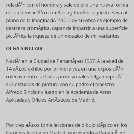
relaciÃ³n con el hombre y sale de ella una nueva forma
de condensaciÃ³n cromÃ¡tica y lumÃ­nica que lo eleva al
plano de la imaginaciÃ³nâ€. Hoy su obra es ejemplo de
destreza cromÃ¡tica, capaz de impartir a una superficie
pictÃ³rica la riqueza de un mosaico de mil variantes.
OLGA SINCLAIR
NaciÃ³ en la Ciudad de PanamÃ¡ en 1957. A la edad de
14 aÃ±os exhibe por primera vez en una exposiciÃ³n
colectiva entre artistas profesionales. Olga empezÃ³
sus estudios de pintura con su padre el maestro
Alfredo Sinclair y luego en la Academia de Artes
Aplicadas y Oficios ArtÃ­sticos de Madrid.
Por tres aÃ±os toma lecciones de dibujo clÃ¡sico en los
Estudios Arjona en Madrid, regresando a PanamÃ¡ en