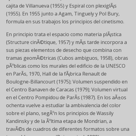
cajita de Villanueva (1955) y Espiral con plexiglÃ¡s
(1955). En 1955 junto a Agam, Tinguely y Pol Bury,
formula en sus trabajos los principios del cinetismo.
En principio trata el espacio como materia plÃ¡stica
(Structure cinÃ©tique, 1957) y mÃ¡s tarde incorpora a
sus piezas elementos de desecho que combina con
tramas geomÃ©tricas (Cubos ambiguos, 1958), obras
pÃºblicas como los murales del edificio de la UNESCO
en ParÃ­s, 1970, Hall de la fÃ¡brica Renault de
Boulogne-Billancourt (1975); Volumen suspendido en
el Centro Banaven de Caracas (1979); Volumen virtual
en el Centro Pompidou de ParÃ­s (1987). En los aÃ±os
ochenta vuelve a estudiar la ambivalencia del color
sobre el plano, segÃºn los principios de Wassily
Kandinsky y de la Ãºltima etapa de Mondrian, a
travÃ©s de cuadros de diferentes formatos sobre una