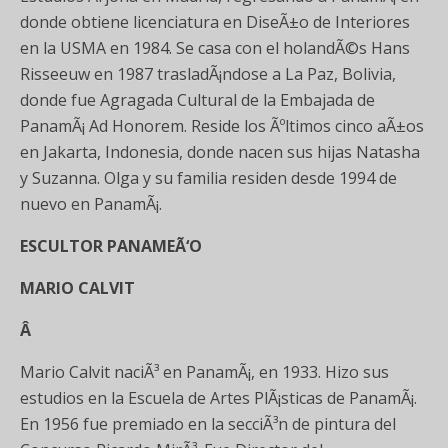
donde obtiene licenciatura en DiseÃ±o de Interiores
en la USMA en 1984. Se casa con el holandÃ©s Hans
Risseeuw en 1987 trasladÃ¡ndose a La Paz, Bolivia,
donde fue Agragada Cultural de la Embajada de
PanamÃ¡ Ad Honorem. Reside los Ãºltimos cinco aÃ±os
en Jakarta, Indonesia, donde nacen sus hijas Natasha
y Suzanna. Olga y su familia residen desde 1994 de
nuevo en PanamÃ¡.
ESCULTOR PANAMEÃ‘O
MARIO CALVIT
Â
Mario Calvit naciÃ³ en PanamÃ¡, en 1933. Hizo sus
estudios en la Escuela de Artes PlÃ¡sticas de PanamÃ¡.
En 1956 fue premiado en la secciÃ³n de pintura del