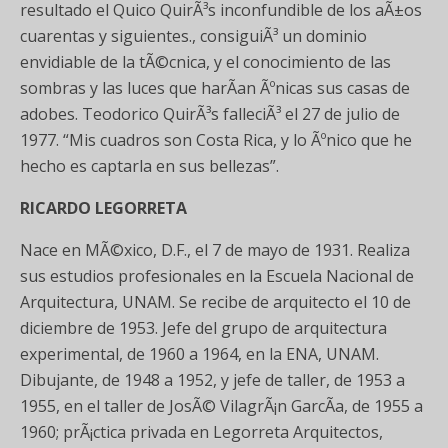
resultado el Quico QuirÃ³s inconfundible de los aÃ±os
cuarentas y siguientes., consiguiÃ³ un dominio
envidiable de la tÃ©cnica, y el conocimiento de las
sombras y las luces que harÃ­an Ãºnicas sus casas de
adobes. Teodorico QuirÃ³s falleciÃ³ el 27 de julio de
1977. “Mis cuadros son Costa Rica, y lo Ãºnico que he
hecho es captarla en sus bellezas”.
RICARDO LEGORRETA
Nace en MÃ©xico, D.F., el 7 de mayo de 1931. Realiza
sus estudios profesionales en la Escuela Nacional de
Arquitectura, UNAM. Se recibe de arquitecto el 10 de
diciembre de 1953. Jefe del grupo de arquitectura
experimental, de 1960 a 1964, en la ENA, UNAM.
Dibujante, de 1948 a 1952, y jefe de taller, de 1953 a
1955, en el taller de JosÃ© VilagrÃ¡n GarcÃ­a, de 1955 a
1960; prÃ¡ctica privada en Legorreta Arquitectos,