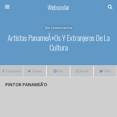
Webscolar
Sin Comentarios
Artistas PanameÃ±os Y Extranjeros De La
Cultura
Comparte
Tuitea
Pin
Envía
SMS
PINTOR PANAMEÃ‘O