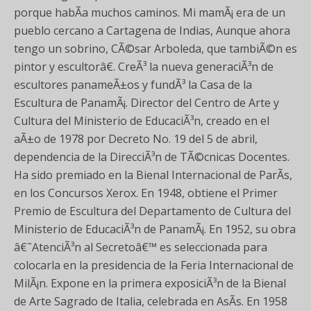
porque habÃ­a muchos caminos. Mi mamÃ¡ era de un
pueblo cercano a Cartagena de Indias, Aunque ahora
tengo un sobrino, CÃ©sar Arboleda, que tambiÃ©n es
pintor y escultorâ€. CreÃ³ la nueva generaciÃ³n de
escultores panameÃ±os y fundÃ³ la Casa de la
Escultura de PanamÃ¡. Director del Centro de Arte y
Cultura del Ministerio de EducaciÃ³n, creado en el
aÃ±o de 1978 por Decreto No. 19 del 5 de abril,
dependencia de la DirecciÃ³n de TÃ©cnicas Docentes.
Ha sido premiado en la Bienal Internacional de ParÃ­s,
en los Concursos Xerox. En 1948, obtiene el Primer
Premio de Escultura del Departamento de Cultura del
Ministerio de EducaciÃ³n de PanamÃ¡. En 1952, su obra
â€˜AtenciÃ³n al Secretoâ€™ es seleccionada para
colocarla en la presidencia de la Feria Internacional de
MilÃ¡n. Expone en la primera exposiciÃ³n de la Bienal
de Arte Sagrado de Italia, celebrada en AsÃ­s. En 1958