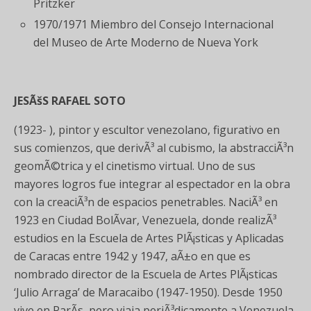
Pritzker
1970/1971 Miembro del Consejo Internacional
del Museo de Arte Moderno de Nueva York
JESÃšS RAFAEL SOTO
(1923- ), pintor y escultor venezolano, figurativo en
sus comienzos, que derivÃ³ al cubismo, la abstracciÃ³n
geomÃ©trica y el cinetismo virtual. Uno de sus
mayores logros fue integrar al espectador en la obra
con la creaciÃ³n de espacios penetrables. NaciÃ³ en
1923 en Ciudad BolÃ­var, Venezuela, donde realizÃ³
estudios en la Escuela de Artes PlÃ¡sticas y Aplicadas
de Caracas entre 1942 y 1947, aÃ±o en que es
nombrado director de la Escuela de Artes PlÃ¡sticas
‘Julio Arraga’ de Maracaibo (1947-1950). Desde 1950
vive en ParÃ­s, pero viaja periÃ³dicamente a Venezuela.