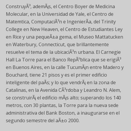
ConstruyÃ³, ademÃ¡s, el Centro Boyer de Medicina
Molecular, en la Universidad de Yale, el Centro de
Matemtica, ComputaciÃ³n e IngenierÃ­a, del Trinity
College en New Heaven, el Centro de Estudiantes Ley
en Rice y una pequeÃ±a gema, el Museo Mattatucken
en Waterbury, Connecticut, que brillantemente
resuelve el tema de la ubicaciÃ³n urbana. El Carnegie
Hall La Torre para el Banco RepÃºblica que se erigiÃ³
en Buenos Aires, en la calle TucumÃ¡n entre Madero y
Bouchard, tiene 21 pisos y es el primer edificio
inteligente del paÃ­s; y lo que vendrÃ¡ en la zona de
Catalinas, en la Avenida CÃ³rdoba y Leandro N. Alem,
se construirÃ¡ el edificio mÃ¡s alto; superando los 140
metros, con 30 plantas, la Torre para la nueva sede
administrativa del Bank Boston, a inaugurarse en el
segundo semestre del aÃ±o 2000.