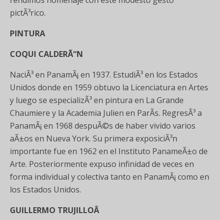
rendimos homenaje con este modesto gesto
pictÃ³rico.
PINTURA
COQUI CALDERÃ“N
NaciÃ³ en PanamÃ¡ en 1937. EstudiÃ³ en los Estados
Unidos donde en 1959 obtuvo la Licenciatura en Artes
y luego se especializÃ³ en pintura en La Grande
Chaumiere y la Academia Julien en ParÃ­s. RegresÃ³ a
PanamÃ¡ en 1968 despuÃ©s de haber vivido varios
aÃ±os en Nueva York. Su primera exposiciÃ³n
importante fue en 1962 en el Instituto PanameÃ±o de
Arte. Posteriormente expuso infinidad de veces en
forma individual y colectiva tanto en PanamÃ¡ como en
los Estados Unidos.
GUILLERMO TRUJILLOÂ