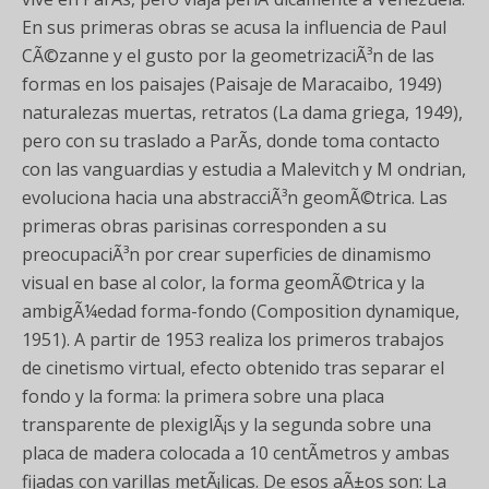
En sus primeras obras se acusa la influencia de Paul
CÃ©zanne y el gusto por la geometrizaciÃ³n de las
formas en los paisajes (Paisaje de Maracaibo, 1949)
naturalezas muertas, retratos (La dama griega, 1949),
pero con su traslado a ParÃ­s, donde toma contacto
con las vanguardias y estudia a Malevitch y M ondrian,
evoluciona hacia una abstracciÃ³n geomÃ©trica. Las
primeras obras parisinas corresponden a su
preocupaciÃ³n por crear superficies de dinamismo
visual en base al color, la forma geomÃ©trica y la
ambigÃ¼edad forma-fondo (Composition dynamique,
1951). A partir de 1953 realiza los primeros trabajos
de cinetismo virtual, efecto obtenido tras separar el
fondo y la forma: la primera sobre una placa
transparente de plexiglÃ¡s y la segunda sobre una
placa de madera colocada a 10 centÃ­metros y ambas
fijadas con varillas metÃ¡licas. De esos aÃ±os son: La