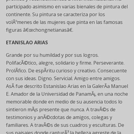
participado asimismo en varias bienales de pintura del
continente. Su pintura se caracteriza por los
volÃºmenes de las mujeres que pinta en las famosas
figuras â€œchongnetianasâ€.
ETANISLAO ARIAS
Grande por su humildad y por sus logros.
PolifacÃ©tico, alegre, solidario y firme. Perseverante.
ProlÃ­fico. De espÃ­ritu curioso y creativo. Consecuente
con sus ideas. Digno. Servicial. Amigo entre amigos.
AsÃ­ fue descrito Estanislao Arias en la GalerÃ­a Manuel
E. Amador de la Universidad de PanamÃ¡, en una noche
memorable donde en medio de su ausencia todos lo
sintieron mÃ¡s presente que nunca. A travÃ©s de
testimonios y anÃ©cdotas de amigos, colegas y
familiares. A travÃ©s de sus cuadros y esculturas. De
sus paisajes donde capturÃ³ la belleza agreste de la