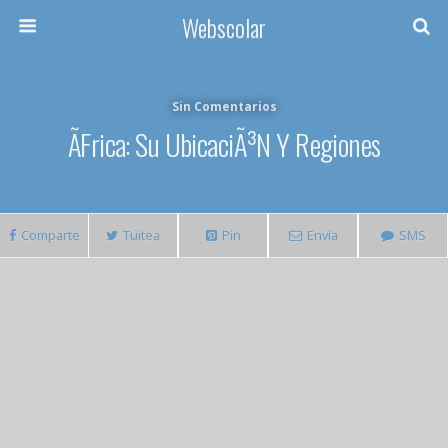
Webscolar
Sin Comentarios
Ãfrica: Su UbicaciÃ³n Y Regiones
Comparte
Tuitea
Pin
Envía
SMS