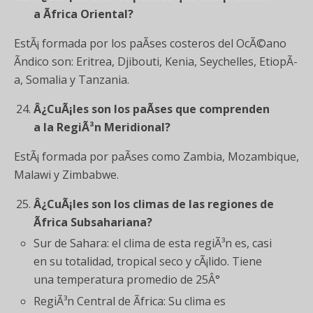
a Ãfrica Oriental?
EstÃ¡ formada por los paÃ­ses costeros del OcÃ©ano
Ãndico son: Eritrea, Djibouti, Kenia, Seychelles, EtiopÃ­
a, Somalia y Tanzania.
Â¿CuÃ¡les son los paÃ­ses que comprenden
a la RegiÃ³n Meridional?
EstÃ¡ formada por paÃ­ses como Zambia, Mozambique,
Malawi y Zimbabwe.
Â¿CuÃ¡les son los climas de las regiones de
Ãfrica Subsahariana?
Sur de Sahara: el clima de esta regiÃ³n es, casi
en su totalidad, tropical seco y cÃ¡lido. Tiene
una temperatura promedio de 25Â°
RegiÃ³n Central de Ãfrica: Su clima es