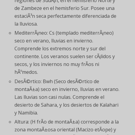
regiones de SudÃ¡n, en el hemisferio Norte y
de Zambeze en el hemisferio Sur. Posee una
estaciÃ³n seca perfectamente diferenciada de
la lluviosa.
MediterrÃ¡neo: Cs (templado mediterrÃ¡neo)
seco en verano, lluvias en invierno.
Comprende los extremos norte y sur del
continente. Los veranos suelen ser cÃ¡lidos y
secos, y los inviernos no muy frÃ­os ni
hÃºmedos.
DesÃ©rtico: Bwh (Seco desÃ©rtico de
montaÃ±a) seco en invierno, lluvias en verano.
Las lluvias son casi nulas. Comprende el
desierto de Sahara, y los desiertos de Kalahari
y Namibia.
Altura: (H frÃ­o de montaÃ±a) corresponde a la
zona montaÃ±osa oriental (Macizo etÃ­ope) y