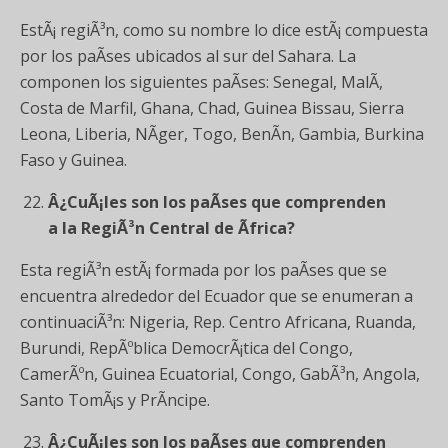
EstÃ¡ regiÃ³n, como su nombre lo dice estÃ¡ compuesta
por los paÃ­ses ubicados al sur del Sahara. La
componen los siguientes paÃ­ses: Senegal, MalÃ­,
Costa de Marfil, Ghana, Chad, Guinea Bissau, Sierra
Leona, Liberia, NÃ­ger, Togo, BenÃ­n, Gambia, Burkina
Faso y Guinea.
Â¿CuÃ¡les son los paÃ­ses que comprenden
a la RegiÃ³n Central de Ãfrica?
Esta regiÃ³n estÃ¡ formada por los paÃ­ses que se
encuentra alrededor del Ecuador que se enumeran a
continuaciÃ³n: Nigeria, Rep. Centro Africana, Ruanda,
Burundi, RepÃºblica DemocrÃ¡tica del Congo,
CamerÃºn, Guinea Ecuatorial, Congo, GabÃ³n, Angola,
Santo TomÃ¡s y PrÃ­ncipe.
Â¿CuÃ¡les son los paÃ­ses que comprenden