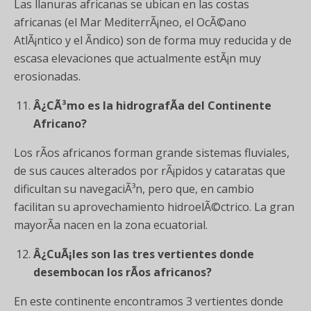
Las llanuras africanas se ubican en las costas
africanas (el Mar MediterrÃ¡neo, el OcÃ©ano
AtlÃ¡ntico y el Ãndico) son de forma muy reducida y de
escasa elevaciones que actualmente estÃ¡n muy
erosionadas.
Â¿CÃ³mo es la hidrografÃ­a del Continente
Africano?
Los rÃ­os africanos forman grande sistemas fluviales,
de sus cauces alterados por rÃ¡pidos y cataratas que
dificultan su navegaciÃ³n, pero que, en cambio
facilitan su aprovechamiento hidroelÃ©ctrico. La gran
mayorÃ­a nacen en la zona ecuatorial.
Â¿CuÃ¡les son las tres vertientes donde
desembocan los rÃ­os africanos?
En este continente encontramos 3 vertientes donde