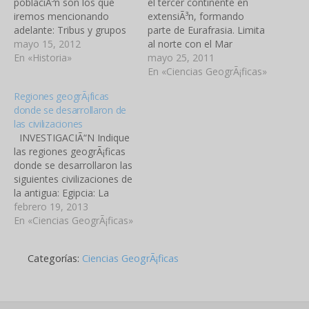
poblaciÃ³n son los que
el tercer continente en
iremos mencionando
extensiÃ³n, formando
adelante: Tribus y grupos
parte de Eurafrasia. Limita
Ã©tnicos: Ãfrica es hogar
mayo 15, 2012
al norte con el Mar
de innumerables tribus,
En «Historia»
MediterrÃ¡neo, al oeste
mayo 25, 2011
grupos sociales y
con el OcÃ©ano AtlÃ¡ntico
En «Ciencias GeogrÃ¡ficas»
Ã©tnicos, algunos
y al este con el Mar Rojo,
Regiones geogrÃ¡ficas
representados por
el OcÃ©ano Ãndico y Asia
donde se desarrollaron de
enormes grupos de
a travÃ©s del canal de
las civilizaciones
millones de personas,
Suez. Aunque posee una
INVESTIGACIÃ“N Indique
mientras que otras son
superficie total de
las regiones geogrÃ¡ficas
representadas por
30.272.922…
donde se desarrollaron las
pequeÃ±os grupos de
siguientes civilizaciones de
algunos cientos. MÃºsica…
la antigua: Egipcia: La
civilizaciÃ³n egipcia se
febrero 19, 2013
desarrollÃ³ a orillas del rÃ­o
En «Ciencias GeogrÃ¡ficas»
Nilo. La ubicaciÃ³n en el
cruce de 2 continentes,
Categorías:
Ciencias GeogrÃ¡ficas
como lo son Asia y Ãfrica,
les otorgÃ³ gran poder
polÃ­tico desde sus
comienzos. Sus