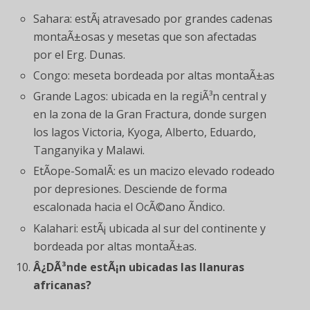
Sahara: estÃ¡ atravesado por grandes cadenas
montaÃ±osas y mesetas que son afectadas
por el Erg. Dunas.
Congo: meseta bordeada por altas montaÃ±as
Grande Lagos: ubicada en la regiÃ³n central y
en la zona de la Gran Fractura, donde surgen
los lagos Victoria, Kyoga, Alberto, Eduardo,
Tanganyika y Malawi.
EtÃ­ope-SomalÃ­: es un macizo elevado rodeado
por depresiones. Desciende de forma
escalonada hacia el OcÃ©ano Ãndico.
Kalahari: estÃ¡ ubicada al sur del continente y
bordeada por altas montaÃ±as.
Â¿DÃ³nde estÃ¡n ubicadas las llanuras
africanas?