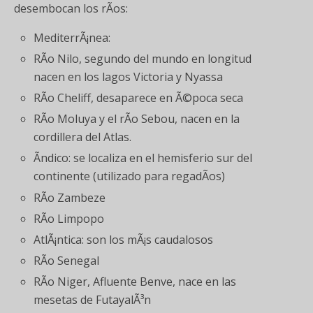
desembocan los rÃ­os:
MediterrÃ¡nea:
RÃ­o Nilo, segundo del mundo en longitud
nacen en los lagos Victoria y Nyassa
RÃ­o Cheliff, desaparece en Ã©poca seca
RÃ­o Moluya y el rÃ­o Sebou, nacen en la
cordillera del Atlas.
Ãndico: se localiza en el hemisferio sur del
continente (utilizado para regadÃ­os)
RÃ­o Zambeze
RÃ­o Limpopo
AtlÃ¡ntica: son los mÃ¡s caudalosos
RÃ­o Senegal
RÃ­o Niger, Afluente Benve, nace en las
mesetas de FutayalÃ³n