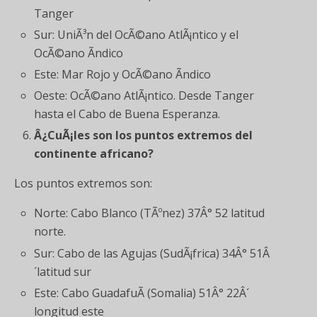
Tanger
Sur: UniÃ³n del OcÃ©ano AtlÃ¡ntico y el
OcÃ©ano Ãndico
Este: Mar Rojo y OcÃ©ano Ãndico
Oeste: OcÃ©ano AtlÃ¡ntico. Desde Tanger
hasta el Cabo de Buena Esperanza.
Â¿CuÃ¡les son los puntos extremos del
continente africano?
Los puntos extremos son:
Norte: Cabo Blanco (TÃºnez) 37Â° 52 latitud
norte.
Sur: Cabo de las Agujas (SudÃ¡frica) 34Â° 51Â
´latitud sur
Este: Cabo GuadafuÃ­ (Somalia) 51Â° 22Â´
longitud este