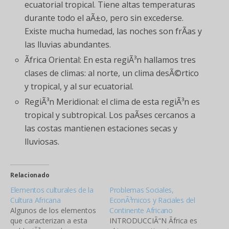
ecuatorial tropical. Tiene altas temperaturas
durante todo el aÃ±o, pero sin excederse.
Existe mucha humedad, las noches son frÃ­as y
las lluvias abundantes.
Ãfrica Oriental: En esta regiÃ³n hallamos tres
clases de climas: al norte, un clima desÃ©rtico
y tropical, y al sur ecuatorial.
RegiÃ³n Meridional: el clima de esta regiÃ³n es
tropical y subtropical. Los paÃ­ses cercanos a
las costas mantienen estaciones secas y
lluviosas.
Relacionado
Elementos culturales de la
Problemas Sociales,
Cultura Africana
EconÃ³micos y Raciales del
Algunos de los elementos
Continente Africano
que caracterizan a esta
INTRODUCCIÃ“N Ãfrica es