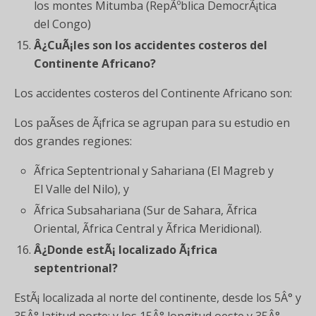
los montes Mitumba (RepÃºblica DemocrÃ¡tica
del Congo)
Â¿CuÃ¡les son los accidentes costeros del
Continente Africano?
Los accidentes costeros del Continente Africano son:
Los paÃ­ses de Ã¡frica se agrupan para su estudio en
dos grandes regiones:
Ãfrica Septentrional y Sahariana (El Magreb y
El Valle del Nilo), y
Ãfrica Subsahariana (Sur de Sahara, Ãfrica
Oriental, Ãfrica Central y Ãfrica Meridional).
Â¿Donde estÃ¡ localizado Ã¡frica
septentrional?
EstÃ¡ localizada al norte del continente, desde los 5Â° y