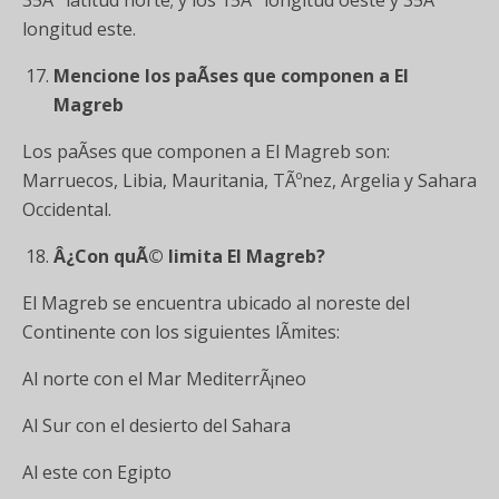
35Â° latitud norte; y los 15Â° longitud oeste y 35Â°
longitud este.
Mencione los paÃ­ses que componen a El
Magreb
Los paÃ­ses que componen a El Magreb son:
Marruecos, Libia, Mauritania, TÃºnez, Argelia y Sahara
Occidental.
Â¿Con quÃ© limita El Magreb?
El Magreb se encuentra ubicado al noreste del
Continente con los siguientes lÃ­mites:
Al norte con el Mar MediterrÃ¡neo
Al Sur con el desierto del Sahara
Al este con Egipto