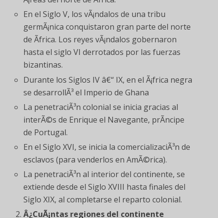
En el Siglo V, los vÃ¡ndalos de una tribu
germÃ¡nica conquistaron gran parte del norte
de Ãfrica. Los reyes vÃ¡ndalos gobernaron
hasta el siglo VI derrotados por las fuerzas
bizantinas.
Durante los Siglos IV â€“ IX, en el Ã¡frica negra
se desarrollÃ³ el Imperio de Ghana
La penetraciÃ³n colonial se inicia gracias al
interÃ©s de Enrique el Navegante, prÃ­ncipe
de Portugal.
En el Siglo XVI, se inicia la comercializaciÃ³n de
esclavos (para venderlos en AmÃ©rica).
La penetraciÃ³n al interior del continente, se
extiende desde el Siglo XVIII hasta finales del
Siglo XIX, al completarse el reparto colonial.
Â¿CuÃ¡ntas regiones del continente