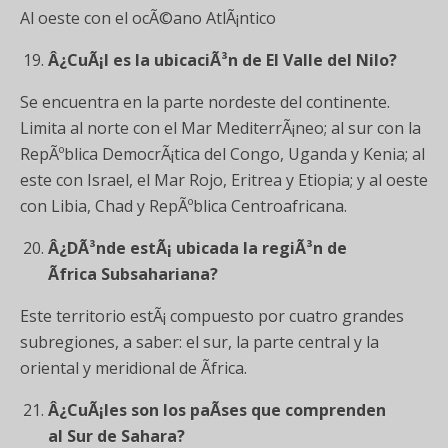
Al oeste con el ocÃ©ano AtlÃ¡ntico
Â¿CuÃ¡l es la ubicaciÃ³n de El Valle del Nilo?
Se encuentra en la parte nordeste del continente.
Limita al norte con el Mar MediterrÃ¡neo; al sur con la
RepÃºblica DemocrÃ¡tica del Congo, Uganda y Kenia; al
este con Israel, el Mar Rojo, Eritrea y Etiopia; y al oeste
con Libia, Chad y RepÃºblica Centroafricana.
Â¿DÃ³nde estÃ¡ ubicada la regiÃ³n de
Ãfrica Subsahariana?
Este territorio estÃ¡ compuesto por cuatro grandes
subregiones, a saber: el sur, la parte central y la
oriental y meridional de Ãfrica.
Â¿CuÃ¡les son los paÃ­ses que comprenden
al Sur de Sahara?