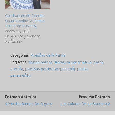
Cuestionario de Ciencias
Sociales sobre las fiestas
Patrias de PanamÃ¡
enero 16, 2023
En «CÃ­vica y Ciencias
PolÃ­ticas»
Categorías:
PoesÃ­as de la Patria
Etiquetas:
fiestas patrias
,
literatura panameÃ±a
,
patria
,
poesÃ­a
,
poesÃ­as patrioticas panamÃ¡
,
poeta
panameÃ±o
Entrada Anterior
Próxima Entrada
Hersilia Ramos De Argote
Los Colores De La Bandera