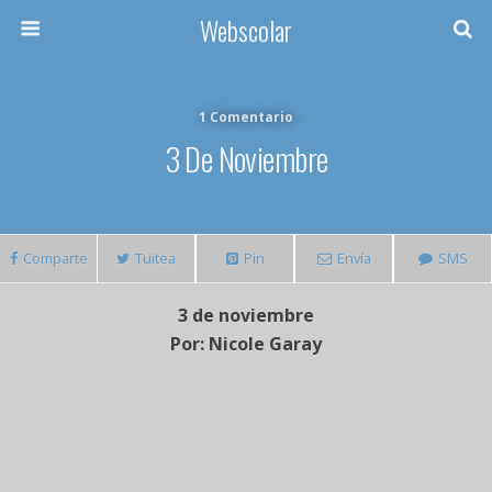
Webscolar
1 Comentario
3 De Noviembre
Comparte
Tuitea
Pin
Envía
SMS
3 de noviembre
Por: Nicole Garay