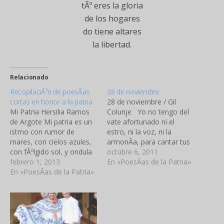
tÃº eres la gloria
de los hogares
do tiene altares
la libertad.
Relacionado
RecopilaciÃ³n de poesÃ­as
28 de noviembre
cortas en honor a la patria
28 de noviembre / Gil
Mi Patria Hersilia Ramos
Colunje Yo no tengo del
de Argote Mi patria es un
vate afortunado ni el
istmo con rumor de
estro, ni la voz, ni la
mares, con cielos azules,
armonÃ­a, para cantar tus
con fÃºlgido sol, y ondula
glorias, Â¡patria mÃ­a! y tu
octubre 6, 2011
en los vientos, en rÃ­
febrero 1, 2013
nombre y tus hÃ©roes
En «PoesÃ­as de la Patria»
tmicos giros, la linda
En «PoesÃ­as de la Patria»
bendecir. Mas si no sÃ©
bandera, pendÃ³n tricolor,
pulsar el arpa de oro, ni
con su azul de cielo, su
arde en mi sien…
blanco sublime, su rojo
encendido en llamas de
amor, y…