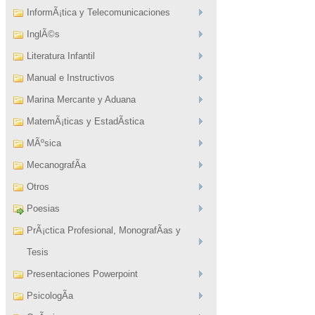
InformÃ¡tica y Telecomunicaciones
InglÃ©s
Literatura Infantil
Manual e Instructivos
Marina Mercante y Aduana
MatemÃ¡ticas y EstadÃ­stica
MÃºsica
MecanografÃ­a
Otros
Poesias
PrÃ¡ctica Profesional, MonografÃ­as y
Tesis
Presentaciones Powerpoint
PsicologÃ­a