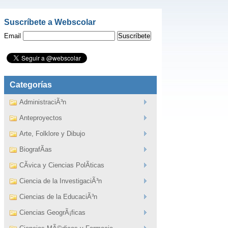
Suscríbete a Webscolar
Email
Categorías
AdministraciÃ³n
Anteproyectos
Arte, Folklore y Dibujo
BiografÃ­as
CÃ­vica y Ciencias PolÃ­ticas
Ciencia de la InvestigaciÃ³n
Ciencias de la EducaciÃ³n
Ciencias GeogrÃ¡ficas