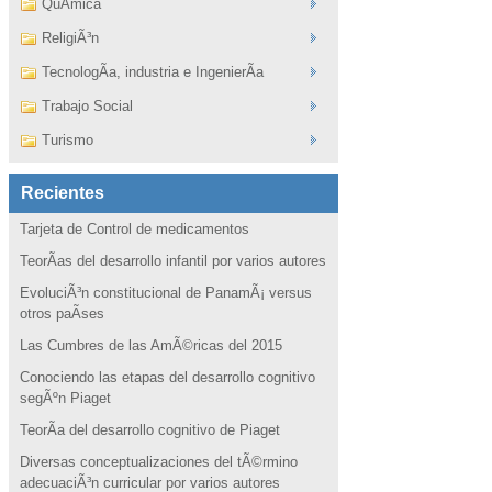
QuÃ­mica
ReligiÃ³n
TecnologÃ­a, industria e IngenierÃ­a
Trabajo Social
Turismo
Recientes
Tarjeta de Control de medicamentos
TeorÃ­as del desarrollo infantil por varios autores
EvoluciÃ³n constitucional de PanamÃ¡ versus
otros paÃ­ses
Las Cumbres de las AmÃ©ricas del 2015
Conociendo las etapas del desarrollo cognitivo
segÃºn Piaget
TeorÃ­a del desarrollo cognitivo de Piaget
Diversas conceptualizaciones del tÃ©rmino
adecuaciÃ³n curricular por varios autores