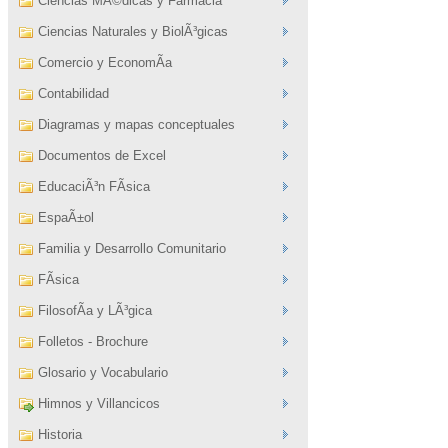
Ciencias MÃ©dicas y Farmacia
Ciencias Naturales y BiolÃ³gicas
Comercio y EconomÃ­a
Contabilidad
Diagramas y mapas conceptuales
Documentos de Excel
EducaciÃ³n FÃ­sica
EspaÃ±ol
Familia y Desarrollo Comunitario
FÃ­sica
FilosofÃ­a y LÃ³gica
Folletos - Brochure
Glosario y Vocabulario
Himnos y Villancicos
Historia