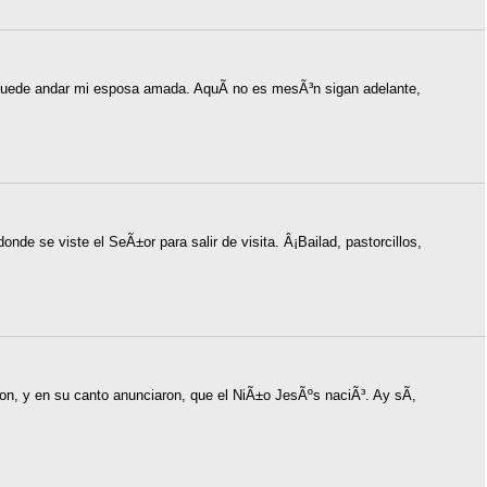
puede andar mi esposa amada. AquÃ­ no es mesÃ³n sigan adelante,
onde se viste el SeÃ±or para salir de visita. Â¡Bailad, pastorcillos,
ron, y en su canto anunciaron, que el NiÃ±o JesÃºs naciÃ³. Ay sÃ­,