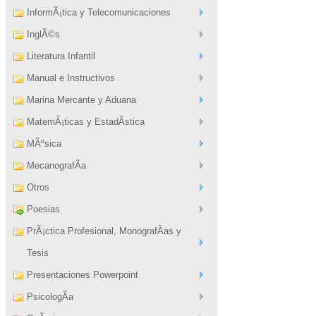
InformÃ¡tica y Telecomunicaciones
InglÃ©s
Literatura Infantil
Manual e Instructivos
Marina Mercante y Aduana
MatemÃ¡ticas y EstadÃ­stica
MÃºsica
MecanografÃ­a
Otros
Poesias
PrÃ¡ctica Profesional, MonografÃ­as y
Tesis
Presentaciones Powerpoint
PsicologÃ­a