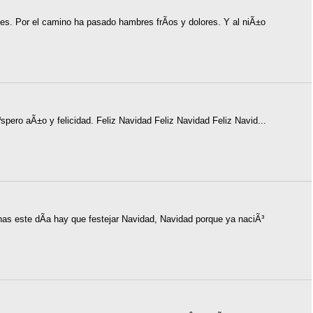
s. Por el camino ha pasado hambres frÃ­os y dolores. Y al niÃ±o
spero aÃ±o y felicidad. Feliz Navidad Feliz Navidad Feliz Navid...
s este dÃ­a hay que festejar Navidad, Navidad porque ya naciÃ³