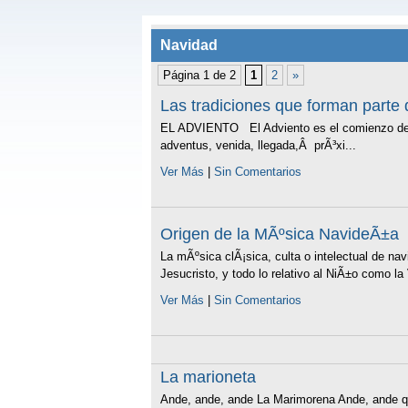
Navidad
Página 1 de 2
1
2
»
Las tradiciones que forman parte 
EL ADVIENTO El Adviento es el comienzo del 
adventus, venida, llegada,Â prÃ³xi...
Ver Más
|
Sin Comentarios
Origen de la MÃºsica NavideÃ±a
La mÃºsica clÃ¡sica, culta o intelectual de na
Jesucristo, y todo lo relativo al NiÃ±o como la
Ver Más
|
Sin Comentarios
La marioneta
Ande, ande, ande La Marimorena Ande, ande qu