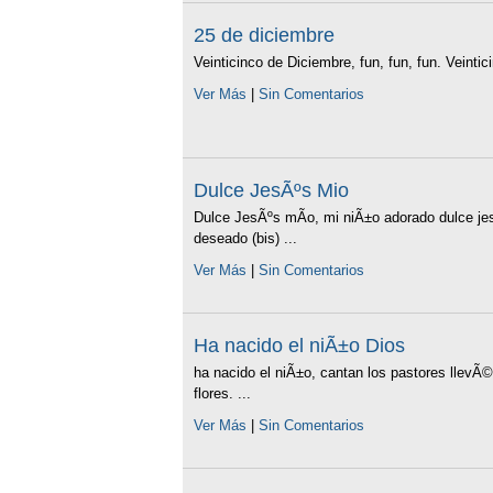
25 de diciembre
Veinticinco de Diciembre, fun, fun, fun. Veintic
Ver Más
|
Sin Comentarios
Dulce JesÃºs Mio
Dulce JesÃºs mÃ­o, mi niÃ±o adorado dulce je
deseado (bis) ...
Ver Más
|
Sin Comentarios
Ha nacido el niÃ±o Dios
ha nacido el niÃ±o, cantan los pastores llevÃ
flores. ...
Ver Más
|
Sin Comentarios