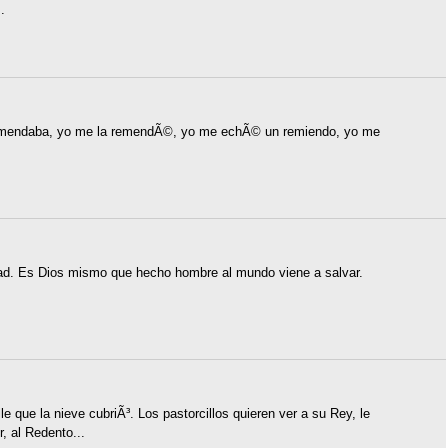
.
 remendaba, yo me la remendÃ©, yo me echÃ© un remiendo, yo me
ondad. Es Dios mismo que hecho hombre al mundo viene a salvar.
e que la nieve cubriÃ³. Los pastorcillos quieren ver a su Rey, le
, al Redento...