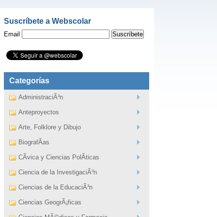
Suscríbete a Webscolar
Email
Categorías
AdministraciÃ³n
Anteproyectos
Arte, Folklore y Dibujo
BiografÃ­as
CÃ­vica y Ciencias PolÃ­ticas
Ciencia de la InvestigaciÃ³n
Ciencias de la EducaciÃ³n
Ciencias GeogrÃ¡ficas