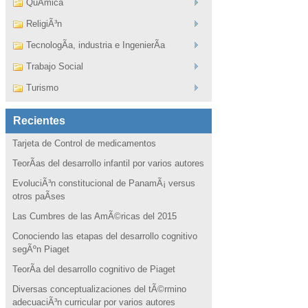
QuÃ­mica
ReligiÃ³n
TecnologÃ­a, industria e IngenierÃ­a
Trabajo Social
Turismo
Recientes
Tarjeta de Control de medicamentos
TeorÃ­as del desarrollo infantil por varios autores
EvoluciÃ³n constitucional de PanamÃ¡ versus
otros paÃ­ses
Las Cumbres de las AmÃ©ricas del 2015
Conociendo las etapas del desarrollo cognitivo
segÃºn Piaget
TeorÃ­a del desarrollo cognitivo de Piaget
Diversas conceptualizaciones del tÃ©rmino
adecuaciÃ³n curricular por varios autores