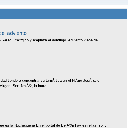
del adviento
AÃ±o LitÃºrgico y empieza el domingo. Adviento viene de
vidad tiende a concentrar su temÃ¡tica en el NiÃ±o JesÃºs, o
 Virgen, San JosÃ©, la burra...
e es la Nochebuena En el portal de BelÃ©n hay estrellas, sol y