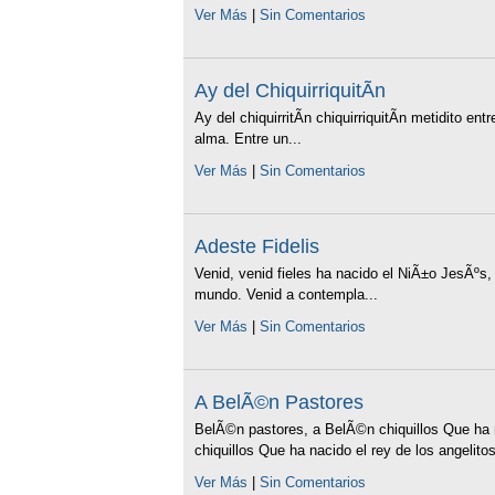
Ver Más
|
Sin Comentarios
Ay del ChiquirriquitÃ­n
Ay del chiquirritÃ­n chiquirriquitÃ­n metidito entr
alma. Entre un...
Ver Más
|
Sin Comentarios
Adeste Fidelis
Venid, venid fieles ha nacido el NiÃ±o JesÃºs,
mundo. Venid a contempla...
Ver Más
|
Sin Comentarios
A BelÃ©n Pastores
BelÃ©n pastores, a BelÃ©n chiquillos Que ha 
chiquillos Que ha nacido el rey de los angelitos 
Ver Más
|
Sin Comentarios