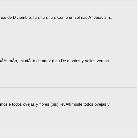
inco de Diciembre, fun, fun, fun. Como un sol naciÃ³ JesÃºs, r...
sÃºs mÃ­o, mi niÃ±o de amor (bis) De montes y valles ven oh
©mosle todos ovejas y flores (bis) llevÃ©mosle todos ovejas y