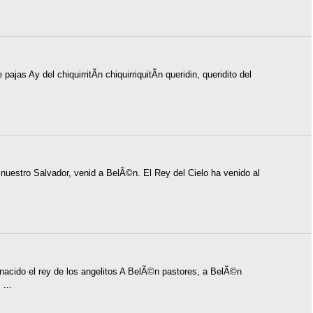
e pajas Ay del chiquirritÃ­n chiquirriquitÃ­n queridin, queridito del
 nuestro Salvador, venid a BelÃ©n. El Rey del Cielo ha venido al
nacido el rey de los angelitos A BelÃ©n pastores, a BelÃ©n
...