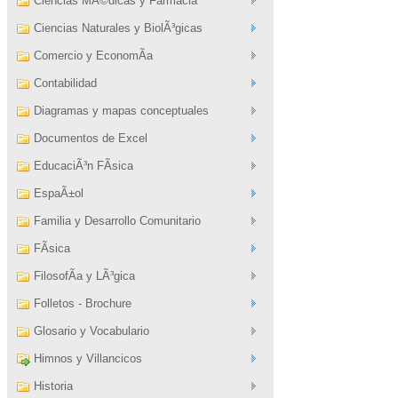
Ciencias MÃ©dicas y Farmacia
Ciencias Naturales y BiolÃ³gicas
Comercio y EconomÃ­a
Contabilidad
Diagramas y mapas conceptuales
Documentos de Excel
EducaciÃ³n FÃ­sica
EspaÃ±ol
Familia y Desarrollo Comunitario
FÃ­sica
FilosofÃ­a y LÃ³gica
Folletos - Brochure
Glosario y Vocabulario
Himnos y Villancicos
Historia