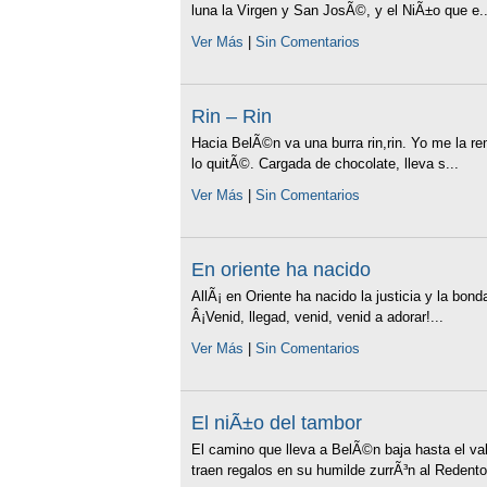
luna la Virgen y San JosÃ©, y el NiÃ±o que e..
Ver Más
|
Sin Comentarios
Rin – Rin
Hacia BelÃ©n va una burra rin,rin. Yo me la
lo quitÃ©. Cargada de chocolate, lleva s...
Ver Más
|
Sin Comentarios
En oriente ha nacido
AllÃ¡ en Oriente ha nacido la justicia y la b
Â¡Venid, llegad, venid, venid a adorar!...
Ver Más
|
Sin Comentarios
El niÃ±o del tambor
El camino que lleva a BelÃ©n baja hasta el vall
traen regalos en su humilde zurrÃ³n al Redentor