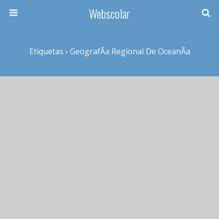
Webscolar
Etiquetas › GeografÃ­a Regional De OceanÃ­a