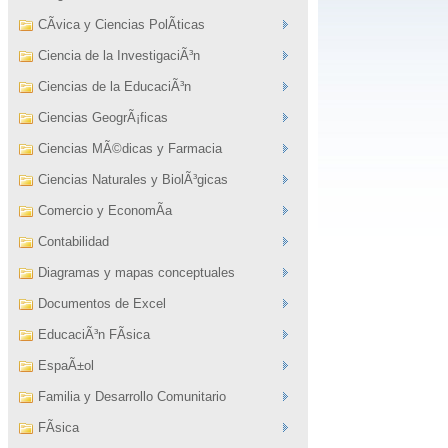
CÃ­vica y Ciencias PolÃ­ticas
Ciencia de la InvestigaciÃ³n
Ciencias de la EducaciÃ³n
Ciencias GeogrÃ¡ficas
Ciencias MÃ©dicas y Farmacia
Ciencias Naturales y BiolÃ³gicas
Comercio y EconomÃ­a
Contabilidad
Diagramas y mapas conceptuales
Documentos de Excel
EducaciÃ³n FÃ­sica
EspaÃ±ol
Familia y Desarrollo Comunitario
FÃ­sica