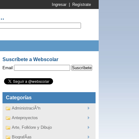
Ingresar
|
Regístrate
..
Suscríbete a Webscolar
Email
Categorías
AdministraciÃ³n
Anteproyectos
Arte, Folklore y Dibujo
BiografÃ­as