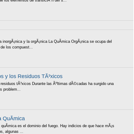
 los elementos de transiciÃ³n del s...
a inorgÃ¡nica y la orgÃ¡nica La QuÃ­mica OrgÃ¡nica se ocupa del
 de los compuest...
s y los Residuos TÃ³xicos
 residuos tÃ³xicos Durante las Ãºltimas dÃ©cadas ha surgido una
s problem...
la QuÃ­mica
quÃ­mica es el dominio del fuego. Hay indicios de que hace mÃ¡s
, algunas ...