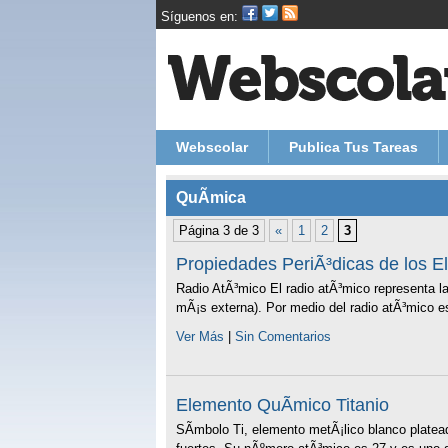
Síguenos en:
Webscolar
Publica Tus Tareas
QuÃ­mica
Página 3 de 3
«
1
2
3
Propiedades PeriÃ³dicas de los 
Radio AtÃ³mico El radio atÃ³mico representa la 
mÃ¡s externa). Por medio del radio atÃ³mico es
Ver Más
|
Sin Comentarios
Elemento QuÃ­mico Titanio
SÃ­mbolo Ti, elemento metÃ¡lico blanco platead