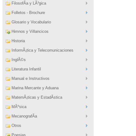
FilosofÃ­a y LÃ³gica
Folletos - Brochure
Glosario y Vocabulario
Himnos y Villancicos
Historia
InformÃ¡tica y Telecomunicaciones
InglÃ©s
Literatura Infantil
Manual e Instructivos
Marina Mercante y Aduana
MatemÃ¡ticas y EstadÃ­stica
MÃºsica
MecanografÃ­a
Otros
Poesias