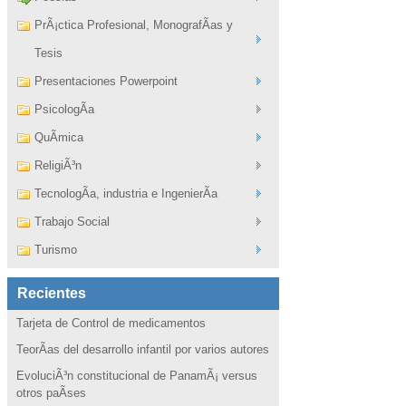
PrÃ¡ctica Profesional, MonografÃ­as y
Tesis
Presentaciones Powerpoint
PsicologÃ­a
QuÃ­mica
ReligiÃ³n
TecnologÃ­a, industria e IngenierÃ­a
Trabajo Social
Turismo
Recientes
Tarjeta de Control de medicamentos
TeorÃ­as del desarrollo infantil por varios autores
EvoluciÃ³n constitucional de PanamÃ¡ versus
otros paÃ­ses