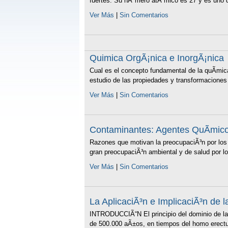
fuertes. Su nÃºmero atÃ³mico es 27 y es uno de
Ver Más
|
Sin Comentarios
Quimica OrgÃ¡nica e InorgÃ¡nica
Cual es el concepto fundamental de la quÃ­mic
estudio de las propiedades y transformaciones
Ver Más
|
Sin Comentarios
Contaminantes: Agentes QuÃ­mico
Razones que motivan la preocupaciÃ³n por los
gran preocupaciÃ³n ambiental y de salud por lo
Ver Más
|
Sin Comentarios
La AplicaciÃ³n e ImplicaciÃ³n de 
INTRODUCCIÃ“N El principio del dominio de la 
de 500.000 aÃ±os, en tiempos del homo erectus